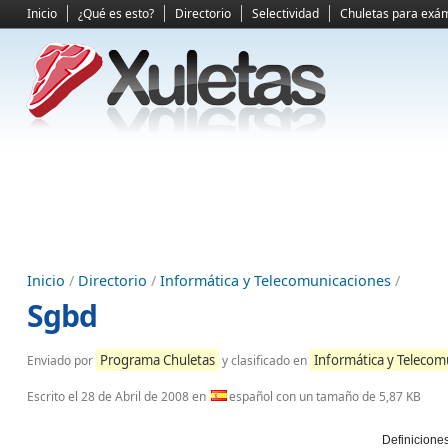
Inicio
¿Qué es esto?
Directorio
Selectividad
Chuletas para exá
Inicio
/
Directorio
/
Informática y Telecomunicaciones
/
Sgbd
Programa Chuletas
Informática y Telecom
Enviado por
y clasificado en
Escrito el
28 de Abril de 2008
en
español con un tamaño de 5,87 KB
Definiciones