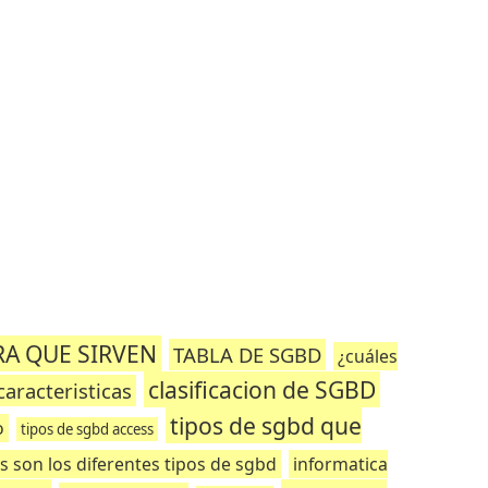
RA QUE SIRVEN
TABLA DE SGBD
¿cuáles
clasificacion de SGBD
caracteristicas
tipos de sgbd que
o
tipos de sgbd access
s son los diferentes tipos de sgbd
informatica