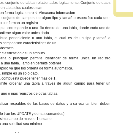
os: conjunto de tablas relacionados logicamente. Conjunto de datos
n tablas los cuales estan
en forma logica entre si. Almacena informacion
n conjunto de campos, de algun tipo y tamañ o especifico cada uno.
o conforman un registro.
tupla: corresponde a una fila dentro de una tabla, donde cada uno de
ntiene algun valor unico dado.
ibuto perteniciente a una tabla, el cual es de un tipo y tamañ o
os campos son caracteristicas de un
abstracto.
: clasificacion de un atributo.
aria o principal: permite identificar de forma unica un registro
 a una tabla. Tambien permite obtener
pido ya que los ordena de forma automatica.
a simple es un solo dato.
a compuesta puede tener mas de 1.
ermite ordenar una tabla a traves de algun campo para tener un
 uno o mas registros de otras tablas.
alizar respaldos de las bases de datos y a su vez tambien deben
. (No trae los UPDATE y demas comandos).
 simultaneo de mas de 1 usuario.
 una solicitud sea minimo.