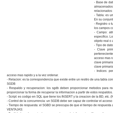
- Base de dat
almacenados e
relacionados 
- Tabla: es u
En su conjunt
- Registro o 
los campos co
- Campo: atr
especifico. L
objeto real o 
- Tipo de dato
- Clave prim
perteneciente
acceso mas ra
clave primari
clave primari
- Indices: p
acceso mas rapido y a la vez ordenar.
- Relacion: es la correspondencia que existe entre un resitro de una tabla con
SGDB
- Respaldo y recuperacion: los sgdb deben proporcionar metodos para re
proporcionar la forma de recuperar la informacion a partir de estos respaldos.
- Script: es codigo en SQL que tiene los INSERT y la creacion de la BD, etc
- Control de la concurrencia: un SGDB debe ser capaz de controlar el acceso
- Tiempo de respuesta: el SGBD se preocupa de que el tiempo de respuesta a
VENTAJAS: