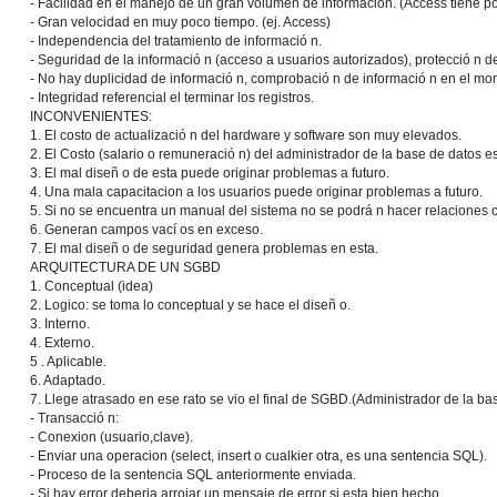
- Facilidad en el manejo de un gran volumen de informacion. (Access tiene p
- Gran velocidad en muy poco tiempo. (ej. Access)
- Independencia del tratamiento de informació n.
- Seguridad de la informació n (acceso a usuarios autorizados), protecció n de
- No hay duplicidad de informació n, comprobació n de informació n en el mo
- Integridad referencial el terminar los registros.
INCONVENIENTES:
1. El costo de actualizació n del hardware y software son muy elevados.
2. El Costo (salario o remuneració n) del administrador de la base de datos e
3. El mal diseñ o de esta puede originar problemas a futuro.
4. Una mala capacitacion a los usuarios puede originar problemas a futuro.
5. Si no se encuentra un manual del sistema no se podrá n hacer relaciones c
6. Generan campos vací os en exceso.
7. El mal diseñ o de seguridad genera problemas en esta.
ARQUITECTURA DE UN SGBD
1. Conceptual (idea)
2. Logico: se toma lo conceptual y se hace el diseñ o.
3. Interno.
4. Externo.
5 . Aplicable.
6. Adaptado.
7. Llege atrasado en ese rato se vio el final de SGBD.(Administrador de la bas
- Transacció n:
- Conexion (usuario,clave).
- Enviar una operacion (select, insert o cualkier otra, es una sentencia SQL).
- Proceso de la sentencia SQL anteriormente enviada.
- Si hay error deberia arrojar un mensaje de error si esta bien hecho.