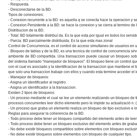
- Respuesta.
- Desconectarse de la BD.
Tipos de conexiones:
- Conexion recurrente a la BD: es aquella q se conecta hace la operacion y se
- Conexion Persistente a la BD: se hace la conexion y se cierra al termino de 
Distribucion de la BD.
- Total: BD totalmente distribuí da. Es la que esta por igual en todos los servid
- Parcia: BD parcialmente distribuida. Es la que esta mas zonal
Control de Concurrencia. es el control de acceso simultaneo de usuarios en 
- Bloqueo de tablas y de la BD, es una tecnica de control de concurrencia sir
ambiente de BD compartida. Una transaccion puede causar un bloqueo sobr
del sistema llamado "manejador de bloqueos". El bloqueo tiene un control que i
con el cual es asociado y la identificacion de la transaccion que mantiene e
que solo una transaccion trabaje con ellos y cuando esta termine acceder el
- Manejaor de bloqueos:
- Asigna un identificador al registro.
- Asigna un identificador a la transaccion.
Existen 2 tipos de bloqueos:
- Un proceso mediante el cual se lee un elemento realizando un bloqueo de ti
procesos concurrentes leer dicho elemento pero le impide su actualizaci
- Un proceso que graba un elemento realiza un bloqueo de tipo exclusivo e
Reglas para asegurar la coherencia de la BD.
- Todo proceso debe tener un bloqueo compartido del elemento antes de leer
- Todo proceso debe tener un bloqueo exclusivo del elemento antes de graba
- No debe existir bloqueos compartidos sobre elementos con bloqueo exclusi
- No debe existir bloqueos sobre elementos con bloqueo de cualquier tipo.