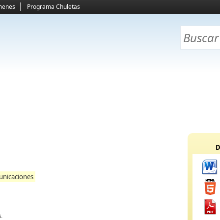
menes
Programa Chuletas
D
unicaciones
.