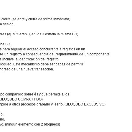
 cierra.(se abre y cierra de forma inmediata)
la sesion.
ores (ej. si fueran 3, en los 3 estaria la misma BD)
una BD.
ve para regular el acceso concurrente a registos en un
e un registro a consecuencia del requerimiento de un componente
ncluye la identificacion del registro
l bloqueo. Este mecanismo debe ser capaz de permitir
 ingreso de una nueva transaccion.
po compartido sobre é l y que permite a los
ó n. (BLOQUEO COMPARTIDO)
 impide a otros procesos grabarlo y leerlo. (BLOQUEO EXCLUSIVO)
lo.
rlo.
vo. (ningun elemento con 2 bloqueos)