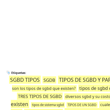
Etiquetas:
SGBD TIPOS
TIPOS DE SGBD Y PA
SGDB
tipos de sgbd 
son los tipos de sgbd que existen?
TRES TIPOS DE SGBD
diversos sgbd y su cost
existen
cuale
tipos de sistema sgbd
TIPOS DE UN SGBD