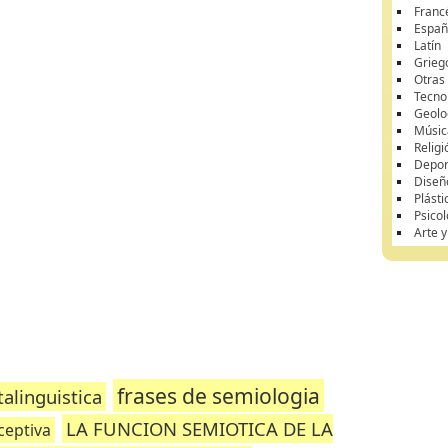
Franc
Españ
Latín
Grieg
Otras
Tecnol
Geolo
Músic
Religi
Depor
Diseñ
Plásti
Psicol
Arte 
frases de semiologia
alinguistica
LA FUNCION SEMIOTICA DE LA
ceptiva