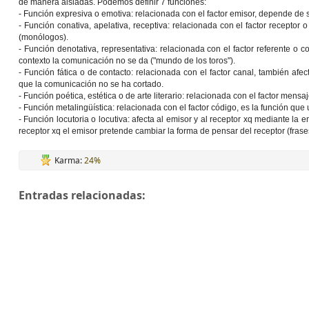
de manera aisladas. Podemos definir 7 funciones:
- Función expresiva o emotiva: relacionada con el factor emisor, depende de 
- Función conativa, apelativa, receptiva: relacionada con el factor receptor 
(monólogos).
- Función denotativa, representativa: relacionada con el factor referente o co
contexto la comunicación no se da ("mundo de los toros").
- Función fática o de contacto: relacionada con el factor canal, también afe
que la comunicación no se ha cortado.
- Función poética, estética o de arte literario: relacionada con el factor mensa
- Función metalingüística: relacionada con el factor código, es la función que 
- Función locutoria o locutiva: afecta al emisor y al receptor xq mediante la 
receptor xq el emisor pretende cambiar la forma de pensar del receptor (frases
Karma:
24%
Entradas relacionadas: