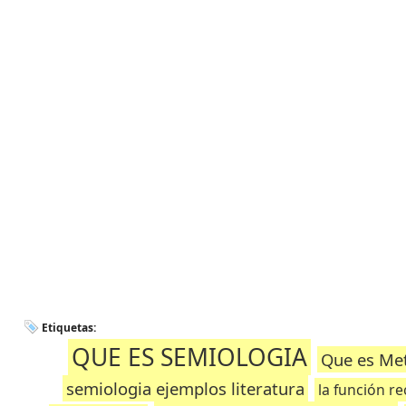
Etiquetas:
QUE ES SEMIOLOGIA
Que es Met
semiologia ejemplos literatura
la función re