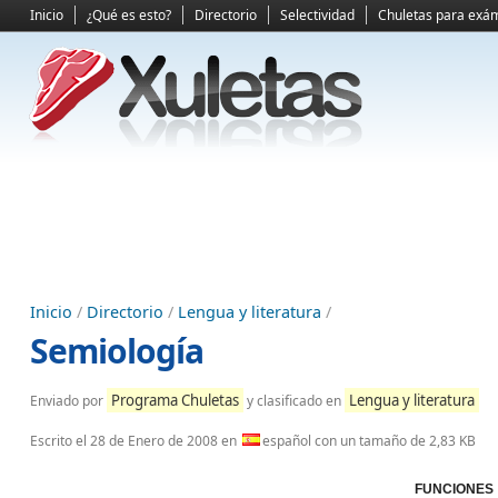
Inicio
¿Qué es esto?
Directorio
Selectividad
Chuletas para exá
Inicio
/
Directorio
/
Lengua y literatura
/
Semiología
Programa Chuletas
Lengua y literatura
Enviado por
y clasificado en
Escrito el
28 de Enero de 2008
en
español con un tamaño de 2,83 KB
FUNCIONES 