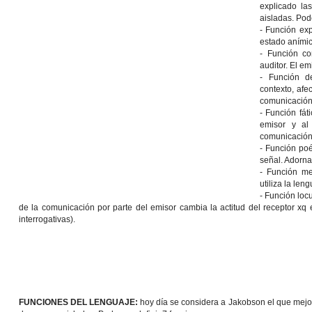
explicado la
aisladas. Pod
- Función exp
estado anímic
- Función con
auditor. El e
- Función de
contexto, afec
comunicación 
- Función fát
emisor y al
comunicación 
- Función poét
señal. Adorna 
- Función met
utiliza la len
- Función locu
de la comunicación por parte del emisor cambia la actitud del receptor xq 
interrogativas).
FUNCIONES DEL LENGUAJE:
hoy día se considera a Jakobson el que mejor