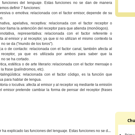
s funciones del lenguaje. Estas funciones no se dan de manera
emos definir 7 funciones:
resiva o emotiva: relacionada con el factor emisor, depende de su
o.
ativa, apelativa, receptiva: relacionada con el factor receptor o
misor llama la antención del receptor para que atienda (monólogos).
notativa, representativa: relacionada con el factor referente o
ta al emisor y al receptor, ya que si no utilizan el mismo contexto la
no se da ("mundo de los toros").
ica o de contacto: relacionada con el factor canal, también afecta al
 receptor, ya que es utilizada por ambos para saber que la
no se ha cortado.
ica, estética o de arte literario: relacionada con el factor mensaje o
la frase (palíndromos, etc).
alingüística: relacionada con el factor código, es la función que
gua para hablar de lengua.
toria o locutiva: afecta al emisor y al receptor xq mediante la emisión
el emisor pretende cambiar la forma de pensar del receptor (frases
Chu
 ha explicado las funciones del lenguaje. Estas funciones no se dan
Prima