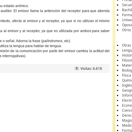
Secun
su estado anímico.
Bachil
o auditor. El emisor llama la antención del receptor para que atienda
Forma
Unive
ntexto, afecta al emisor y al receptor, ya que si no utilizan el mismo
Oposi
Otros
cta al emisor y al receptor, ya que es utilizada por ambos para saber
je o señal. Adorna la frase (palíndromos, etc).
Otras
utiliza la lengua para hablar de lengua.
Lengua
emisión de la comunicación por parte del emisor cambia la actitud del
Histor
 interrogativas).
Filoso
Matem
Visitas: 6.618
Biolo
Física
Quími
Inglé
Geogr
Infor
Electr
Econ
Cienci
Dere
Magis
Medic
Forma