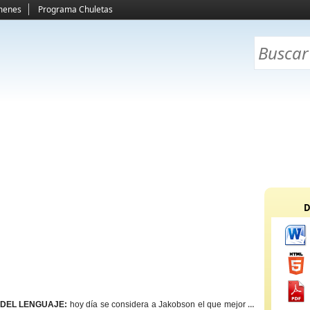
menes
Programa Chuletas
D
DEL LENGUAJE:
hoy día se considera a Jakobson el que mejor ha