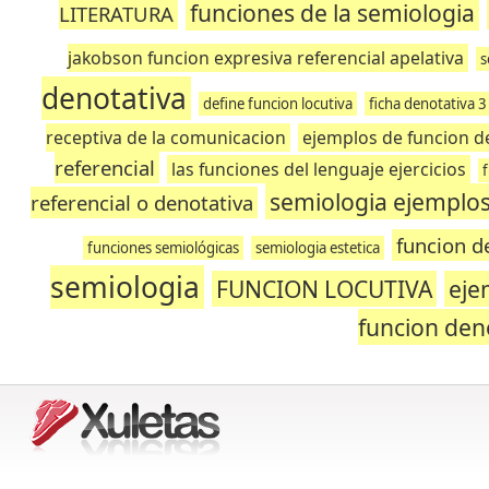
funciones de la semiologia
LITERATURA
jakobson funcion expresiva referencial apelativa
s
denotativa
define funcion locutiva
ficha denotativa 3
receptiva de la comunicacion
ejemplos de funcion de
referencial
las funciones del lenguaje ejercicios
semiologia ejemplo
referencial o denotativa
funcion d
funciones semiológicas
semiologia estetica
semiologia
FUNCION LOCUTIVA
eje
funcion den