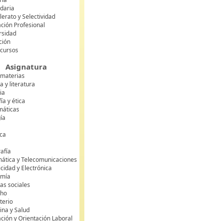
daria
lerato y Selectividad
ción Profesional
rsidad
ción
 cursos
Asignatura
 materias
 y literatura
ia
fía y ética
áticas
gía
ca
s
afía
mática y Telecomunicaciones
icidad y Electrónica
omía
as sociales
cho
terio
ina y Salud
ción y Orientación Laboral