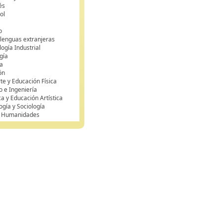
és
ol
o
 lenguas extranjeras
ogía Industrial
gía
a
ón
te y Educación Física
o e Ingeniería
ca y Educación Artística
ogía y Sociología
y Humanidades