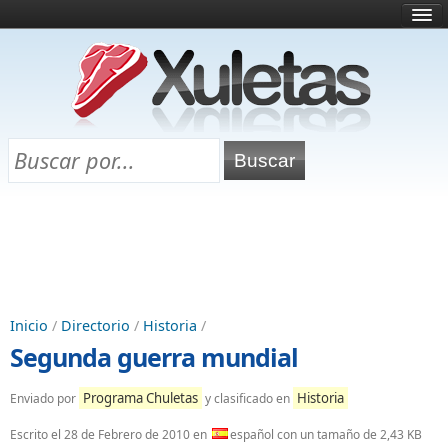
Inicio
¿Qué es esto?
Directorio
Selectividad
Chuletas para exámenes
Programa Chuletas
Inicio
/
Directorio
/
Historia
/
Segunda guerra mundial
Programa Chuletas
Historia
Enviado por
y clasificado en
Escrito el
28 de Febrero de 2010
en
español con un tamaño de 2,43 KB