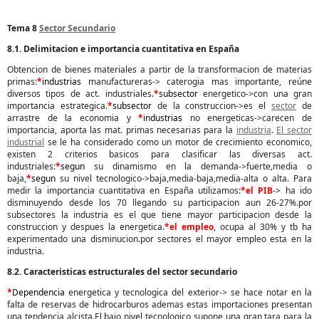
Tema 8
Sector Secundario
8.1. Delimitacion e importancia cuantitativa en España
Obtencion de bienes materiales a partir de la transformacion de materias
primas:
*
industrias
manufactureras-> caterogia mas importante, reúne
diversos tipos de act. industriales.
*
subsector
energetico->con una gran
importancia estrategica.
*
subsector
de la construccion->es el
sector
de
arrastre de la economia y
*
industrias
no energeticas->carecen de
importancia, aporta las mat. primas necesarias para la
industria
.
El sector
industrial
se le ha considerado como un motor de crecimiento economico,
existen 2 criterios basicos para clasificar las diversas act.
industriales:
*
segun
su dinamismo en la demanda->fuerte,media o
baja,
*
segun
su nivel tecnologico->baja,media-baja,media-alta o alta. Para
medir la importancia cuantitativa en España utilizamos:
*
el PIB
-> ha ido
disminuyendo desde los 70 llegando su participacion aun 26-27%.por
subsectores la industria es el que tiene mayor participacion desde la
construccion y despues la energetica.
*
el empleo
, ocupa al 30% y tb ha
experimentado una disminucion.por sectores el mayor empleo esta en la
industria.
8.2. Caracteristicas estructurales del sector secundario
*
Dependencia
energetica y tecnologica del exterior-> se hace notar en la
falta de reservas de hidrocarburos ademas estas importaciones presentan
una tendencia alcista.El bajo nivel tecnologico supone una gran tara para la