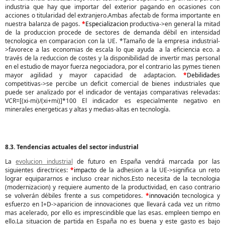
industria que hay que importar del exterior pagando en ocasiones con
acciones o titularidad del extranjero.Ambas afectab de forma importante en
nuestra balanza de pagos.
*
Especializacion
productiva->en general la mitad
de la produccion procede de sectores de demanda débil en intensidad
tecnologica en comparacion con la UE. *Tamaño de la empresa industrial-
>favorece a las economias de escala lo que ayuda a la eficiencia eco. a
través de la reduccion de costes y la disponibilidad de invertir mas personal
en el estudio de mayor fuerza negociadora, por el contrario las pymes tienen
mayor agilidad y mayor capacidad de adaptacion.
*
Debilidades
competitivas->se percibe un deficit comercial de bienes industriales que
puede ser analizado por el indicador de ventajas comparativas relevadas:
VCR=[(xi-mi)/(xi+mi)]*100 El indicador es especialmente negativo en
minerales energeticas y altas y medias-altas en tecnología.
8.3. Tendencias actuales del sector industrial
La
evolucion industrial
de futuro en España vendrá marcada por las
siguientes directrices:
*
impacto
de la adhesion a la UE->significa un reto
lograr equipararnos e incluso crear nichos.Esto necesita de la tecnologia
(modernizacion) y requiere aumento de la productividad, en caso contrario
se volverán débiles frente a sus competidores.
*
innovación
tecnologica y
esfuerzo en I+D->aparicion de innovaciones que llevará cada vez un ritmo
mas acelerado, por ello es imprescindible que las esas. empleen tiempo en
ello.La situacion de partida en España no es buena y este gasto es bajo