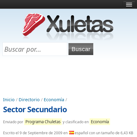
Inicio
¿Qué es esto?
Directorio
Selectividad
Chuletas para exámenes
Programa Chuletas
Inicio
/
Directorio
/
Economía
/
Sector Secundario
Programa Chuletas
Economía
Enviado por
y clasificado en
Escrito el
9 de Septiembre de 2009
en
español con un tamaño de 6,43 KB