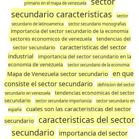
sector
primario en el mapa de venezuela
secundario caracteristicas
sector
secundario de latinoamerica
sector secundario monografias
importancia del sector secundario de la economia
sectores economicos de venezuela
tendencias del
caracteristicas del sector
sector secundario
industrial
importancia del sector secundario en la
economia de venezuela
sector secundario de la economia
en que
Mapa de Venezuela sector secundario
consiste el sector secundario
definicion del sector
tendencias economicas del sector
secundario en venezuela
secundario
sector secundario importancia
sector secundario en
cuales son las caracteristicas del sector
españa
caracteristicas del sector
secundario
secundario
importancia del sector