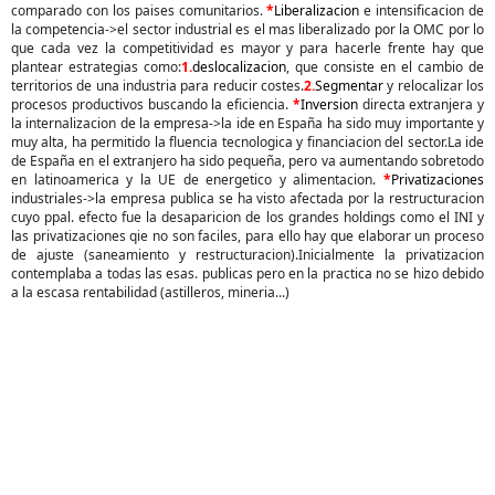
comparado con los paises comunitarios.
*
Liberalizacion
e intensificacion de
la competencia->el sector industrial es el mas liberalizado por la OMC por lo
que cada vez la competitividad es mayor y para hacerle frente hay que
plantear estrategias como:
1.
deslocalizacion
, que consiste en el cambio de
territorios de una industria para reducir costes.
2.
Segmentar
y relocalizar los
procesos productivos buscando la eficiencia.
*
Inversion
directa extranjera y
la internalizacion de la empresa->la ide en España ha sido muy importante y
muy alta, ha permitido la fluencia tecnologica y financiacion del sector.La ide
de España en el extranjero ha sido pequeña, pero va aumentando sobretodo
en latinoamerica y la UE de energetico y alimentacion.
*
Privatizaciones
industriales->la empresa publica se ha visto afectada por la restructuracion
cuyo ppal. efecto fue la desaparicion de los grandes holdings como el INI y
las privatizaciones qie no son faciles, para ello hay que elaborar un proceso
de ajuste (saneamiento y restructuracion).Inicialmente la privatizacion
contemplaba a todas las esas. publicas pero en la practica no se hizo debido
a la escasa rentabilidad (astilleros, mineria...)