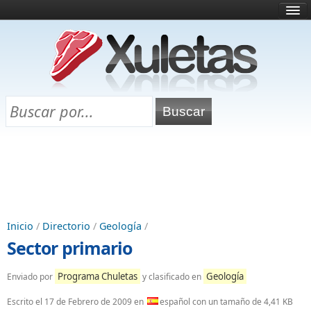
Inicio
¿Qué es esto?
Directorio
Selectividad
Chuletas para exámenes
Programa Chuletas
Inicio
/
Directorio
/
Geología
/
Sector primario
Programa Chuletas
Geología
Enviado por
y clasificado en
Escrito el
17 de Febrero de 2009
en
español con un tamaño de 4,41 KB