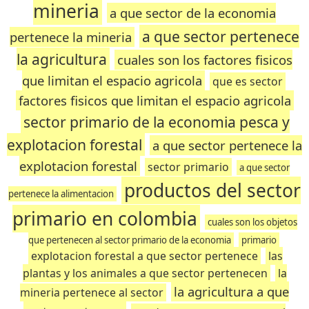
mineria
a que sector de la economia
a que sector pertenece
pertenece la mineria
la agricultura
cuales son los factores fisicos
que limitan el espacio agricola
que es sector
factores fisicos que limitan el espacio agricola
sector primario de la economia pesca y
explotacion forestal
a que sector pertenece la
explotacion forestal
sector primario
a que sector
productos del sector
pertenece la alimentacion
primario en colombia
cuales son los objetos
que pertenecen al sector primario de la economia
primario
explotacion forestal a que sector pertenece
las
plantas y los animales a que sector pertenecen
la
la agricultura a que
mineria pertenece al sector