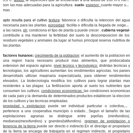
0,6ºC.
altitud:
la superficies que se encuentran a una altitud de 200 m o mens
son las mas adecuadas para la agricultura.
suelo
-
espesor:
cuanto mayor sea
mas .
apto resulta para el cultivo
textura
: faborece o dificulta la retencion del agua
necesaria para las plantas.
porosidad
: facilita o dificulta la llegada de oxigeno
a las raizes.
ph
: condiciona el tipo de planta q puede crecer .
cubierta vegetal-
contribulle a ma mantener la fertilidad del suelo la descomposicion de los
residuos vegetales y animales da lugar al humus principal reserva nutritiva de
las plantas.
factores hunanos:
crecimiento de la poblacion
: el aumento de la poblacion en
una region hacia necesario producir mas alimentos, que probocabala
extension del espacio agrario.
nivel tecnico y tecnologico:
distintas tecnicas y
tecnologias, los agricultores aumentan los rendimientos agricolas. los paises
desarrollads utilizan maqinaria especializada, para obtener rendimientos
elevados. La biotecnologia modifica los cultivos para lograr plantas mas
resistentes a las plagas. La fertilizacion aporta al suelo los nutrientes que
consumen los cultivos.
condiciones economicas:
las condiciones economicas
de cada pais y la demanda de determinados productos establecen la eleccion
de los cultivos y las tecnicas empleadas.
propiedad y explotacion
puede ser individual particular o colectiva, si
pertenece a una cooperativa municipio o estado....Segun el tamaño de las
explotaciones agrarias se distingue entre pqeñas (minifundios),
medianas(mesofundios) y grandes(latifundios).
regimen de explotacion o
tenencia de la tierra
puede ser directo o indirecto.En el directgo el propietario
de la tierra se encarga de trabajarla en el regimen indirecto, el propietario