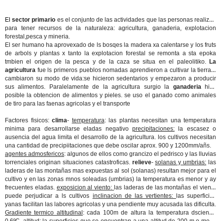
El
sector primario
es el conjunto de las actividades que las personas realizan
para tener recursos de la naturaleza: agricultura, ganaderia, explotacion
forestal,pesca y mineria.
El ser humano ha aprovexado de ls bosqes la madera xa calentarse y los fruts
de arbols y plantas x tanto la explotacion forestal se remonta a sta epoka
tmbien el origen de la pesca y de la caza se situa en el paleolitiko.
La
agricultura
fue ls primeros pueblos nomadas aprendieron a cultivar la tierra y
cambiaron su modo de vida:se hicieron sedentarios y empezaron a producir
sus alimentos. Paralelamente de la agricultura surgio la
ganaderia
hizo
posible la obtencion de alimentos y pieles. se uso el ganado como animales
de tiro para las faenas agricolas y el transporte
Factores fisicos:
clima
-
temperatura
: las plantas necesitan una temperatura
minima para desarrollarse eladas negativo
precipitaciones:
la escasez o
ausencia del agua limita el desarrollo de la agricultura. los cultivos necesitan
una cantidad de precipiitaciones que debe oscilar aprox. 900 y 1200mm/añs.
agentes admosfericos
: algunos de ellos como grancizo el pedrisco y las lluvias
torrenciales originan situaciones catastroficas.
relieve
-
solanas y umbrias:
las
laderas de las montañas mas expuestas al sol (solanas) resultan mejor para el
cultivo y en las zonas mnos soleadas (umbrias) la temperatura es menor y ay
frecuentes eladas.
exposicion al viento:
las laderas de las montañas el viento
puede perjudicar a ls cultivos
inclinacion de las vertientes:
las superficies
yanas facilitan las labores agricolas y una pendiente muy acusada las dificulta.
Gradiente termico altitudinal
: cada 100m de altura la temperatura dsciende