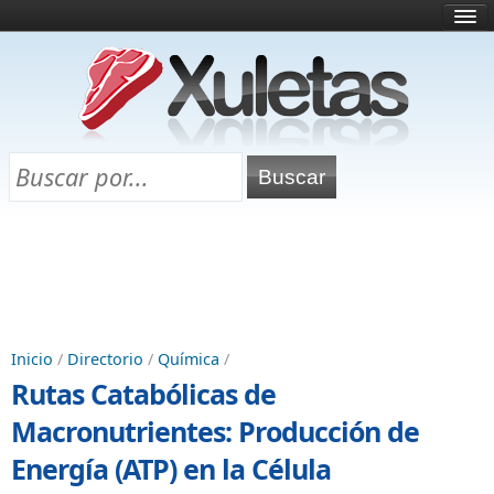
Inicio
¿Qué es esto?
Directorio
Selectividad
Chuletas para exámenes
Programa Chuletas
Inicio
/
Directorio
/
Química
/
Rutas Catabólicas de
Macronutrientes: Producción de
Energía (ATP) en la Célula