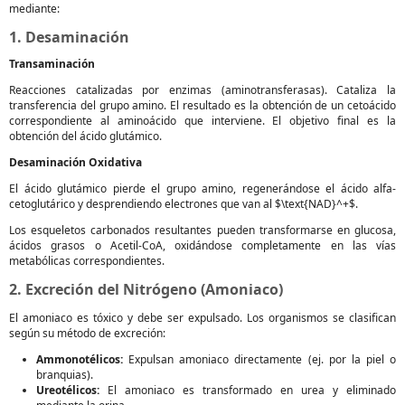
mediante:
1. Desaminación
Transaminación
Reacciones catalizadas por enzimas (aminotransferasas). Cataliza la
transferencia del grupo amino. El resultado es la obtención de un cetoácido
correspondiente al aminoácido que interviene. El objetivo final es la
obtención del ácido glutámico.
Desaminación Oxidativa
El ácido glutámico pierde el grupo amino, regenerándose el ácido alfa-
cetoglutárico y desprendiendo electrones que van al $\text{NAD}^+$.
Los esqueletos carbonados resultantes pueden transformarse en glucosa,
ácidos grasos o Acetil-CoA, oxidándose completamente en las vías
metabólicas correspondientes.
2. Excreción del Nitrógeno (Amoniaco)
El amoniaco es tóxico y debe ser expulsado. Los organismos se clasifican
según su método de excreción:
Ammonotélicos:
Expulsan amoniaco directamente (ej. por la piel o
branquias).
Ureotélicos:
El amoniaco es transformado en urea y eliminado