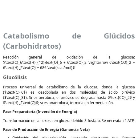
Catabolismo de Glúcidos
(Carbohidratos)
Reacción general de oxidación de la glucosa:
$\text{C}_6\text{H}_{12}\text{O}_6 + 6\text{O}_2 \rightarrow 6\text{CO}_2 +
6\text{H}_2\text{O} + 686 \text{kcal/mol}$
Glucólisis
Proceso universal de catabolismo de la glucosa, donde la glucosa
($\text{C}_6$) es desdoblada en dos moléculas de ácido pirúvico
($\text{C}_3$). Si es aeróbica, el pirúvico se degrada hasta $\text{CO}_2$ y
$\text{H}_2\text{O}$; si es anaeróbica, termina en fermentación.
Fase Preparatoria (Inversión de Energía)
Transformación de la hexosa en gliceraldehído-3-fosfato. Se necesitan 2 ATP.
Fase de Producción de Energía (Ganancia Neta)
Oxidación del gliceraldehído, liberando electrones que forman