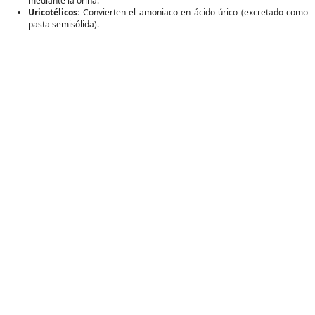
mediante la orina.
Uricotélicos:
Convierten el amoniaco en ácido úrico (excretado como
pasta semisólida).