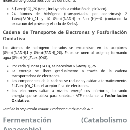
molécula de glucosa (dos vueltas del ciclo), a:
6 $\text{CO}_2$ (total, incluyendo la oxidación del pirúvico).
24 átomos de hidrógeno (transportados por coenzimas): 2
$\text{FADH}_2$ y 10 $\text{NADH} + \text{H}^+$ (contando la
oxidación del pirúvico y el ciclo de Krebs).
Cadena de Transporte de Electrones y Fosforilación
Oxidativa
Los átomos de hidrógeno liberados se encuentran en los aceptores
($\text{NADH}$ y $\text{FADH}_2$). Estos se unen al oxígeno, formando
agua ($\text{H}_2\text{O}$).
Por cada glucosa (24 H), se necesitan 6 $\text{O}_2$.
La energía se libera gradualmente a través de la cadena
transportadora de electrones.
Los componentes de la cadena se reducen y oxidan alternativamente.
El $\text{O}_2$ es el aceptor final de electrones.
Los electrones saltan a niveles energéticos inferiores, liberando
energía que se utiliza para sintetizar ATP mediante la
Fosforilación
Oxidativa
.
Total de la respiración celular: Producción máxima de ATP.
Fermentación (Catabolismo
Anaerobio)