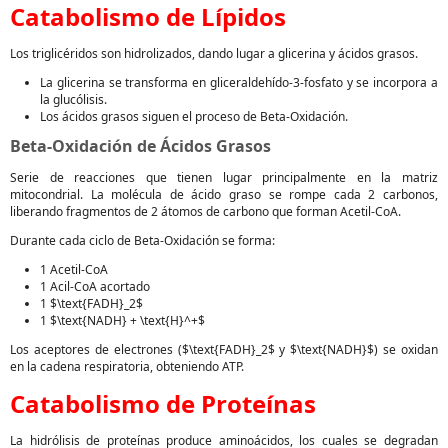
Catabolismo de Lípidos
Los triglicéridos son hidrolizados, dando lugar a glicerina y ácidos grasos.
La glicerina se transforma en gliceraldehído-3-fosfato y se incorpora a
la glucólisis.
Los ácidos grasos siguen el proceso de Beta-Oxidación.
Beta-Oxidación de Ácidos Grasos
Serie de reacciones que tienen lugar principalmente en la matriz
mitocondrial. La molécula de ácido graso se rompe cada 2 carbonos,
liberando fragmentos de 2 átomos de carbono que forman Acetil-CoA.
Durante cada ciclo de Beta-Oxidación se forma:
1 Acetil-CoA
1 Acil-CoA acortado
1 $\text{FADH}_2$
1 $\text{NADH} + \text{H}^+$
Los aceptores de electrones ($\text{FADH}_2$ y $\text{NADH}$) se oxidan
en la cadena respiratoria, obteniendo ATP.
Catabolismo de Proteínas
La hidrólisis de proteínas produce aminoácidos, los cuales se degradan