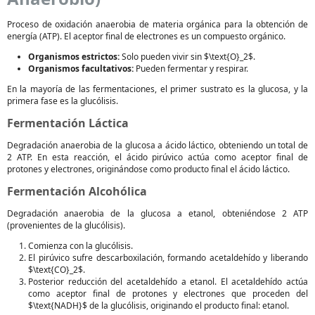
Proceso de oxidación anaerobia de materia orgánica para la obtención de
energía (ATP). El aceptor final de electrones es un compuesto orgánico.
Organismos estrictos:
Solo pueden vivir sin $\text{O}_2$.
Organismos facultativos:
Pueden fermentar y respirar.
En la mayoría de las fermentaciones, el primer sustrato es la glucosa, y la
primera fase es la glucólisis.
Fermentación Láctica
Degradación anaerobia de la glucosa a ácido láctico, obteniendo un total de
2 ATP. En esta reacción, el ácido pirúvico actúa como aceptor final de
protones y electrones, originándose como producto final el ácido láctico.
Fermentación Alcohólica
Degradación anaerobia de la glucosa a etanol, obteniéndose 2 ATP
(provenientes de la glucólisis).
Comienza con la glucólisis.
El pirúvico sufre descarboxilación, formando acetaldehído y liberando
$\text{CO}_2$.
Posterior reducción del acetaldehído a etanol. El acetaldehído actúa
como aceptor final de protones y electrones que proceden del
$\text{NADH}$ de la glucólisis, originando el producto final: etanol.