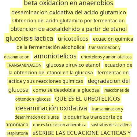
beta oxidacion en anaerobios
desaminacion oxidativa del acido glutamico
Obtencion del acido glutamico por fermentacion
obtencion de acetaldehido a partir de etanol
glucolisis lactica
uricotelicos
ecuación quimica
de la fermentación alcoholica
transaminacion y
amoniotelicos
desanimacion
uricotelicos y amoniotelicos
glucosa piruvico etanol
ecuacion de
TRANSAMINACION
la obtencion del etanol en la glucosa
fermentacion
degradacion del
lactica y sus reacciones quimicas
glucosa
como se desdobla la glucosa
reacciones de
QUE ES EL UREOTELICOS
obtencion+glucosa
desaminación oxidativa
transaminacion y
bioquimica transporte de
desanimacion de la urea
amoniaco
que es la reaccion anaerobica
sustratos de la cadena
eSCRIBE LAS ECUACIONE LACTICAS Y
respiratoria