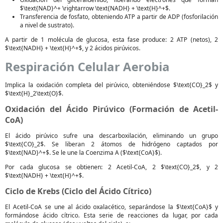
$\text{NAD}^+ \rightarrow \text{NADH} + \text{H}^+$.
Transferencia de fosfato, obteniendo ATP a partir de ADP (fosforilación
a nivel de sustrato).
A partir de 1 molécula de glucosa, esta fase produce: 2 ATP (netos), 2
$\text{NADH} + \text{H}^+$, y 2 ácidos pirúvicos.
Respiración Celular Aerobia
Implica la oxidación completa del pirúvico, obteniéndose $\text{CO}_2$ y
$\text{H}_2\text{O}$.
Oxidación del Ácido Pirúvico (Formación de Acetil-
CoA)
El ácido pirúvico sufre una descarboxilación, eliminando un grupo
$\text{CO}_2$. Se liberan 2 átomos de hidrógeno captados por
$\text{NAD}^+$. Se le une la Coenzima A ($\text{CoA}$).
Por cada glucosa se obtienen: 2 Acetil-CoA, 2 $\text{CO}_2$, y 2
$\text{NADH} + \text{H}^+$.
Ciclo de Krebs (Ciclo del Ácido Cítrico)
El Acetil-CoA se une al ácido oxalacético, separándose la $\text{CoA}$ y
formándose ácido cítrico. Esta serie de reacciones da lugar, por cada