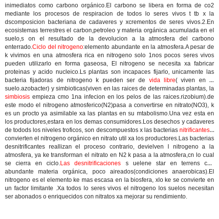
inimediatos como carbono orgánico.El carbono se libera en forma de co2
mediante los procesos de respiracion de todos lo seres vivos t tb x la
dscomposicion bacteriana de cadaveres y xcrementos de seres vivos.2.En
ecosistemas terrestres el carbon,petroleo y materia orgánica acumulada en el
suelo,s on el resultado de la devolucion a la atmosfera del carbono
enterrado.
Ciclo del nitrogeno
:elemento abundante en la atmosfera.A pesar de
k vivimos en una atmosfera rica en nitrogeno solo 1nos pocos seres vivos
pueden utilizarlo en forma gaseosa, El nitrogeno se necesita xa fabricar
proteinas y acido nucleico.Ls plantas son incapaces fijarlo, unicamente las
bacteria fijadoras de nitrogeno k pueden ser de
vida libre
( viven en el
suelo.azobacter) y simbioticas(viven en las raices de determinadas plantas, la
simbiosis
empieza cmo 1na infecion en los pelos de las raices.rizobium).de
este modo el nitrogeno atmosferico(N2)pasa a convertirse en nitrato(NO3), k
es un procto ya asimilable xa las plantas en su mtabolismo.Una vez esta en
los productores,estara en los demas consumidores.Los desechos y cadaveres
de todods los niveles troficos, son descompuestos x las bacterias
nitrificantes
k
convierten el nitrogeno orgánico en nitrato util xa los productores.Las bacterias
desnitrificantes reallizan el proceso contrario, devielven l nitrogeno a la
atmosfera, ya ke transforman el nitrato en N2 k pasa a la atmosfera,cn lo cual
se cierra en ciclo.
Las desnitrificaciones
s uelene star en terrens con
abundante materia orgánica, poco aireados(condiciones anaerobicas).El
nitrogeno es el elemento ke mas escasa en la biosfera, xlo ke se convierte en
un factor limitante .Xa todos lo seres vivos el nitrogeno los suelos necesitan
ser abonados o enriquecidos con nitratos xa mejorar su rendimiento.