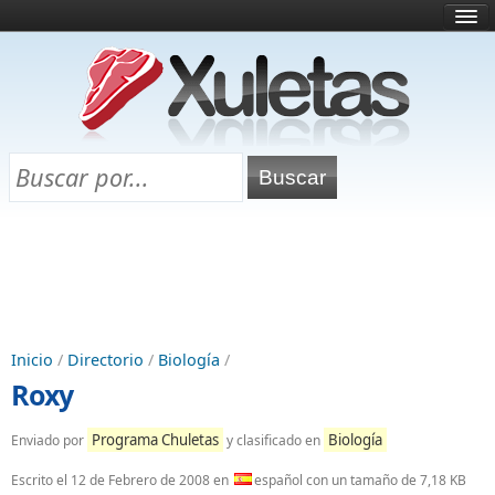
Inicio
¿Qué es esto?
Directorio
Selectividad
Chuletas para exámenes
Programa Chuletas
Inicio
/
Directorio
/
Biología
/
Roxy
Programa Chuletas
Biología
Enviado por
y clasificado en
Escrito el
12 de Febrero de 2008
en
español con un tamaño de 7,18 KB