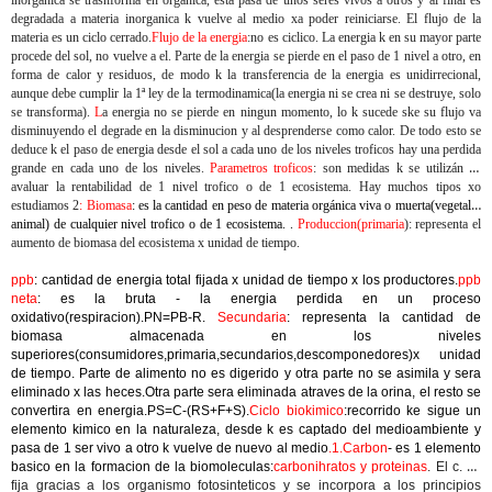
inorganica se trasnforma en orgánica, esta pasa de unos seres vivos a otros y al final es
degradada a materia inorganica k vuelve al medio xa poder reiniciarse. El flujo de la
materia es un ciclo cerrado.
Flujo de la energia
:no es ciclico. La energia k en su mayor parte
procede del sol, no vuelve a el. Parte de la energia se pierde en el paso de 1 nivel a otro, en
forma de calor y residuos, de modo k la transferencia de la energia es unidirrecional,
aunque debe cumplir la 1ª ley de la termodinamica(la energia ni se crea ni se destruye, solo
se transforma).
L
a energia no se pierde en ningun momento, lo k sucede ske su flujo va
disminuyendo el degrade en la disminucion y al desprenderse como calor. De todo esto se
deduce k el paso de energia desde el sol a cada uno de los niveles troficos hay una perdida
grande en cada uno de los niveles.
Parametros troficos
: son medidas k se utilizán xa
avaluar la rentabilidad de 1 nivel trofico o de 1 ecosistema. Hay muchos tipos xo
estudiamos 2
: Biomasa
: es la cantidad en peso de materia orgánica viva o muerta(vegetal o
animal) de cualquier nivel trofico o de 1 ecosistema. .
Produccion(primaria
): representa el
aumento de biomasa del ecosistema x unidad de tiempo.
ppb
: cantidad de energia total fijada x unidad de tiempo x los productores.
ppb
neta
: es la bruta - la energia perdida en un proceso
oxidativo(respiracion).PN=PB-R.
Secundaria
: representa la cantidad de
biomasa almacenada en los niveles
superiores(consumidores,primaria,secundarios,descomponedores)x unidad
de tiempo. Parte de alimento no es digerido y otra parte no se asimila y sera
eliminado x las heces.Otra parte sera eliminada atraves de la orina, el resto se
convertira en energia.PS=C-(RS+F+S).
Ciclo biokimico
:recorrido ke sigue un
elemento kimico en la naturaleza, desde k es captado del medioambiente y
pasa de 1 ser vivo a otro k vuelve de nuevo al medio
.1.Carbon
- es 1 elemento
basico en la formacion de la biomoleculas:
carbonihratos y proteinas
. El c. se
fija gracias a los organismo fotosinteticos y se incorpora a los principios