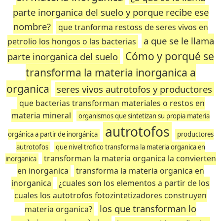
parte inorganica del suelo y porque recibe ese
nombre?
que tranforma restoss de seres vivos en
a que se le llama
petrolio los hongos o las bacterias
Cómo y porqué se
parte inorganica del suelo
transforma la materia inorganica a
organica
seres vivos autrotofos y productores
que bacterias transforman materiales o restos en
materia mineral
organismos que sintetizan su propia materia
autrotofos
orgánica a partir de inorgánica
productores
autrotofos
que nivel trofico transforma la materia organica en
transforman la materia organica la convierten
inorganica
en inorganica
transforma la materia organica en
inorganica
¿cuales son los elementos a partir de los
cuales los autotrofos fotozintetizadores construyen
los que transforman lo
materia organica?