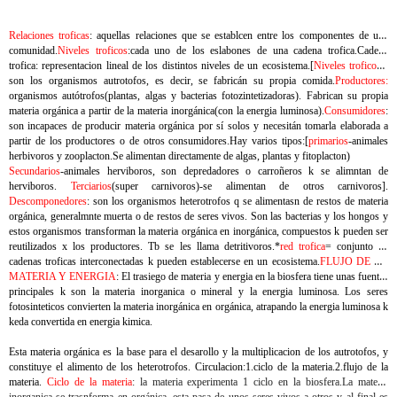
Relaciones troficas
: aquellas relaciones que se establcen entre los componentes de una
comunidad.
Niveles troficos
:cada uno de los eslabones de una cadena trofica.Cadena
trofica: representacion lineal de los distintos niveles de un ecosistema.[
Niveles troficos
]-
son los organismos autrotofos, es decir, se fabricán su propia comida.
Productores:
organismos autótrofos(plantas, algas y bacterias fotozintetizadoras). Fabrican su propia
materia orgánica a partir de la materia inorgánica(con la energia luminosa).
Consumidores
:
son incapaces de producir materia orgánica por sí solos y necesitán tomarla elaborada a
partir de los productores o de otros consumidores.Hay varios tipos:[
primarios
-animales
herbivoros y zooplacton.Se alimentan directamente de algas, plantas y fitoplacton)
Secundarios
-animales herviboros, son depredadores o carroñeros k se alimntan de
herviboros.
Terciarios
(super carnivoros)-se alimentan de otros carnivoros].
Descomponedores
: son los organismos heterotrofos q se alimentasn de restos de materia
orgánica, generalmnte muerta o de restos de seres vivos. Son las bacterias y los hongos y
estos organismos transforman la materia orgánica en inorgánica, compuestos k pueden ser
reutilizados x los productores. Tb se les llama detritivoros.*
red trofica
= conjunto de
cadenas troficas interconectadas k pueden establecerse en un ecosistema.
FLUJO DE LA
MATERIA Y ENERGIA
: El trasiego de materia y energia en la biosfera tiene unas fuentes
principales k son la materia inorganica o mineral y la energia luminosa. Los seres
fotosinteticos convierten la materia inorgánica en orgánica, atrapando la energia luminosa k
keda convertida en energia kimica.
Esta materia orgánica es la base para el desarollo y la multiplicacion de los autrotofos, y
constituye el alimento de los heterotrofos. Circulacion:1.ciclo de la materia.2.flujo de la
materia.
Ciclo de la materia
: la materia experimenta 1 ciclo en la biosfera.La materia