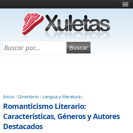
Inicio
¿Qué es esto?
Directorio
Selectividad
Chuletas para exámenes
Programa Chuletas
Inicio
/
Directorio
/
Lengua y literatura
/
Romanticismo Literario:
Características, Géneros y Autores
Destacados