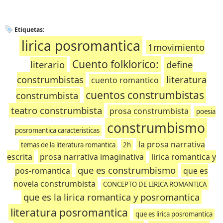
Etiquetas:
lirica posromantica
1movimiento
Cuento folklorico:
literario
define
construmbistas
literatura
cuento romantico
cuentos construmbistas
construmbista
teatro construmbista
prosa construmbista
poesia
construmbismo
posromantica caracteristicas
la prosa narrativa
temas de la literatura romantica
2h
escrita
prosa narrativa imaginativa
lirica romantica y
que es construmbismo
pos-romantica
que es
novela construmbista
CONCEPTO DE LIRICA ROMANTICA
que es la lirica romantica y posromantica
literatura posromantica
que es lirica posromantica