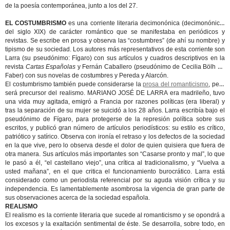
de la poesía contemporánea, junto a los del 27.
EL COSTUMBRISMO
es una corriente literaria decimonónica (decimonónica:
del siglo XIX) de carácter romántico que se manifestaba en periódicos y
revistas. Se escribe en prosa y observa las “costumbres” (de ahí su nombre) y
tipismo de su sociedad. Los autores más representativos de esta corriente son
Larra (su pseudónimo: Fígaro) con sus artículos y cuadros descriptivos en la
revista
Cartas Españolas
y Fernán Caballero (pseudónimo de Cecilia Bölh de
Faber) con sus novelas de costumbres y Pereda y Alarcón.
El costumbrismo también puede considerarse la
prosa del romanticismo
, pero
será precursor del realismo. MARIANO JOSÉ DE LARRA era madrileño, tuvo
una vida muy agitada, emigró a Francia por razones políticas (era liberal) y
tras la separación de su mujer se suicidó a los 28 años. Larra escribía bajo el
pseudónimo de Fígaro, para protegerse de la represión política sobre sus
escritos, y publicó gran número de artículos periodísticos: su estilo es crítico,
patriótico y satírico. Observa con ironía el retraso y los defectos de la sociedad
en la que vive, pero lo observa desde el dolor de quien quisiera que fuera de
otra manera. Sus artículos más importantes son “Casarse pronto y mal”, lo que
le pasó a él, “el castellano viejo”, una crítica al tradicionalismo, y “Vuelva a
usted mañana”, en el que critica el funcionamiento burocrático. Larra está
considerado como un periodista referencial por su aguda visión crítica y su
independencia. Es lamentablemente asombrosa la vigencia de gran parte de
sus observaciones acerca de la sociedad española.
REALISMO
El realismo es la corriente literaria que sucede al romanticismo y se opondrá a
los excesos y la exaltación sentimental de éste. Se desarrolla, sobre todo, en