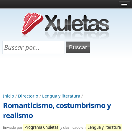
Inicio
¿Qué es esto?
Directorio
Selectividad
Chuletas para exámenes
Programa Chuletas
Inicio
/
Directorio
/
Lengua y literatura
/
Romanticismo, costumbrismo y
realismo
Programa Chuletas
Lengua y literatura
Enviado por
y clasificado en