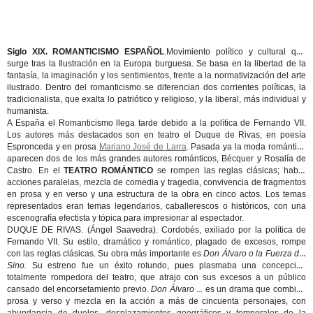
Siglo XIX. ROMANTICISMO ESPAÑOL
.Movimiento político y cultural que
surge tras la Ilustración en la Europa burguesa. Se basa en la libertad de la
fantasía, la imaginación y los sentimientos, frente a la normativización del arte
ilustrado. Dentro del romanticismo se diferencian dos corrientes políticas, la
tradicionalista, que exalta lo patriótico y religioso, y la liberal, más individual y
humanista.
A España el Romanticismo llega tarde debido a la política de Fernando VII.
Los autores más destacados son en teatro el Duque de Rivas, en poesía
Espronceda y en prosa
Mariano José de Larra
. Pasada ya la moda romántica
aparecen dos de los más grandes autores románticos, Bécquer y Rosalía de
Castro. En el
TEATRO ROMÁNTICO
se rompen las reglas clásicas; habrá
acciones paralelas, mezcla de comedia y tragedia, convivencia de fragmentos
en prosa y en verso y una estructura de la obra en cinco actos. Los temas
representados eran temas legendarios, caballerescos o históricos, con una
escenografía efectista y tópica para impresionar al espectador.
DUQUE DE RIVAS. (Ángel Saavedra). Cordobés, exiliado por la política de
Fernando VII. Su estilo, dramático y romántico, plagado de excesos, rompe
con las reglas clásicas. Su obra más importante es
Don Álvaro o la Fuerza del
Sino.
Su estreno fue un éxito rotundo, pues plasmaba una concepción
totalmente rompedora del teatro, que atrajo con sus excesos a un público
cansado del encorsetamiento previo.
Don Álvaro ...
es un drama que combina
prosa y verso y mezcla en la acción a más de cincuenta personajes, con