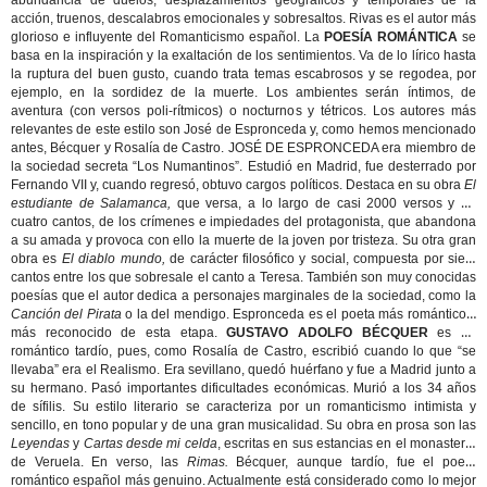
abundancia de duelos, desplazamientos geográficos y temporales de la
acción, truenos, descalabros emocionales y sobresaltos. Rivas es el autor más
glorioso e influyente del Romanticismo español. La
POESÍA ROMÁNTICA
se
basa en la inspiración y la exaltación de los sentimientos. Va de lo lírico hasta
la ruptura del buen gusto, cuando trata temas escabrosos y se regodea, por
ejemplo, en la sordidez de la muerte. Los ambientes serán íntimos, de
aventura (con versos poli-rítmicos) o nocturnos y tétricos. Los autores más
relevantes de este estilo son José de Espronceda y, como hemos mencionado
antes, Bécquer y Rosalía de Castro. JOSÉ DE ESPRONCEDA era miembro de
la sociedad secreta “Los Numantinos”. Estudió en Madrid, fue desterrado por
Fernando VII y, cuando regresó, obtuvo cargos políticos. Destaca en su obra
El
estudiante de Salamanca,
que versa, a lo largo de casi 2000 versos y en
cuatro cantos, de los crímenes e impiedades del protagonista, que abandona
a su amada y provoca con ello la muerte de la joven por tristeza. Su otra gran
obra es
El diablo mundo,
de carácter filosófico y social, compuesta por siete
cantos entre los que sobresale el canto a Teresa. También son muy conocidas
poesías que el autor dedica a personajes marginales de la sociedad, como la
Canción del Pirata
o la del mendigo. Espronceda es el poeta más romántico y
más reconocido de esta etapa.
GUSTAVO ADOLFO BÉCQUER
es un
romántico tardío, pues, como Rosalía de Castro, escribió cuando lo que “se
llevaba” era el Realismo. Era sevillano, quedó huérfano y fue a Madrid junto a
su hermano. Pasó importantes dificultades económicas. Murió a los 34 años
de sífilis. Su estilo literario se caracteriza por un romanticismo intimista y
sencillo, en tono popular y de una gran musicalidad. Su obra en prosa son las
Leyendas
y
Cartas desde mi celda
, escritas en sus estancias en el monasterio
de Veruela. En verso, las
Rimas.
Bécquer, aunque tardío, fue el poeta
romántico español más genuino. Actualmente está considerado como lo mejor