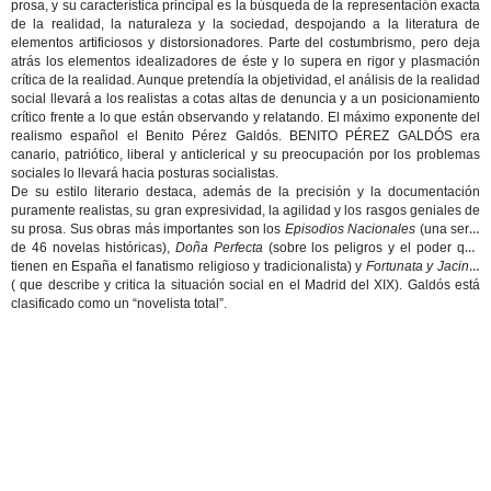
prosa, y su característica principal es la búsqueda de la representación exacta
de la realidad, la naturaleza y la sociedad, despojando a la literatura de
elementos artificiosos y distorsionadores. Parte del costumbrismo, pero deja
atrás los elementos idealizadores de éste y lo supera en rigor y plasmación
crítica de la realidad. Aunque pretendía la objetividad, el análisis de la realidad
social llevará a los realistas a cotas altas de denuncia y a un posicionamiento
crítico frente a lo que están observando y relatando. El máximo exponente del
realismo español el Benito Pérez Galdós. BENITO PÉREZ GALDÓS era
canario, patriótico, liberal y anticlerical y su preocupación por los problemas
sociales lo llevará hacia posturas socialistas.
De su estilo literario destaca, además de la precisión y la documentación
puramente realistas, su gran expresividad, la agilidad y los rasgos geniales de
su prosa. Sus obras más importantes son los
Episodios Nacionales
(una serie
de 46 novelas históricas),
Doña Perfecta
(sobre los peligros y el poder que
tienen en España el fanatismo religioso y tradicionalista) y
Fortunata y Jacinta
( que describe y critica la situación social en el Madrid del XIX). Galdós está
clasificado como un “novelista total”.