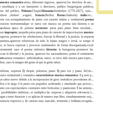
.
musico romantico
:artisa, diferentes ingresos, aparecen los derechos de autor,
a enseñanza o a ser interpretes o directores, publico burges(gran publico),
sto del publico.
Polonia:
Chopin
Alemania:
beethoben (1770-1827), suman,
elson ,shubert ,wagner,
francia:
Berlioz
Rusia:
chaikosky
italia:
verdi
orta con acompañamiento de piano con caracter intimo y sentimental
poema
osicion instrumentalque se narra con musica un poema una historia o un
sa:
danza tipica de polonia
nocturno:
pieza para piano lenta ensoñadora
sax
improptu:
pequeña pieza para piano de caracter de improvisacion
musica:
urguesia, promueve las reboluciones, buscan la libertad y la justicia, la orquesta
umentos,aparecen referencias de todo lo lejano magico e irreal, se rompe el
ico, se busca expresar y provocar sentimientos de forma desorganizada,
vocal:
strumental:
nace el poema sinfonico
historia:
la bureguesia promueve las
scan la libertad y la justicia, aparecen los nacionalismos, prima el sentimiento
arte:
artista romantico
: individualista, unico, se sirve dela musica para expresar
deas, nace la imagen del genio al que la gente adora
sinfonia, orquesta
2)
chopin, polonesa, piano
3)
para voz y piano, lief,tiene
 suave sentimental y romantico
caracteristicas musica romantica: 1
g usto por
un sabor nuevo debido a la incorporacion de giros melodicos procedentes de la
fica a lo largo d la pieza con pequeños acelerando y ritardando que provocan
nto con espectaculares contrastes entre fortissimo y pianissimo
5
las armonias
posibilidades timbricas, se multiplica las orquesta y adquieren relevancia los
egan a tener duracion y se aplican de manera mas libre, simultaneamente surjen
otencia expresiva y de caracter muy marcado, tremenda y brillante,recogida y