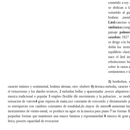
sometido a rey.
se dedican a l
sometido al gu
brahms ,mend
Lied:
cancion c
sinfónico:
comp
paisaje
polone
saxofon:
1827 
se dirige a la b
dobla los instr
equilibrio clas
nace el lied
in
reboluciones bu
sobre la razon
sentimientos e i
1)
beethoben, 
caracter intimos y sentimental, brahms aleman, otro: shubert
4)
destaca melodia, caracter
el virtuosismo y los alardes tecnicos,
2
melodias bellas y apasionadas ,aveces adquieren 
musica tradicional o popular
3
empleo flexible dle movimiento y la pulsacion , se modi
sensacion de vaiven
4
gran riqueza de matiz,uso constante de crescendo y disminuendo ju
se enrriquecen con cambios constantes de tonalidad,do mayor do menor
6
aumentan las 
instrumentos de viento-metal, se produce un ague en la musica para piano
7
las formas ll
pequeñas formas que mantienen una mayor fantasia y espontaniedad
8
musica de gran p
lirica, poseen capacidad de evocacion