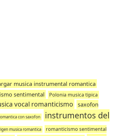
rgar musica instrumental romantica
cismo sentimental
Polonia musica tipica
sica vocal romanticismo
saxofon
instrumentos del
romantica con saxofon
romanticismo sentimental
rigen musica romantica