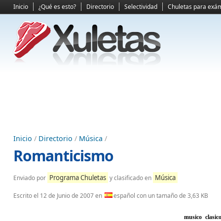
Inicio
¿Qué es esto?
Directorio
Selectividad
Chuletas para exá
Inicio
/
Directorio
/
Música
/
Romanticismo
Programa Chuletas
Música
Enviado por
y clasificado en
Escrito el
12 de Junio de 2007
en
español con un tamaño de 3,63 KB
musico clasico