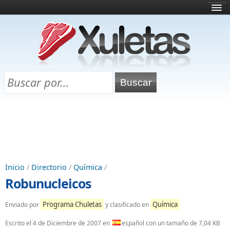
Inicio
¿Qué es esto?
Directorio
Selectividad
Chuletas para exámenes
Programa Chuletas
Inicio
/
Directorio
/
Química
/
Robunucleicos
Programa Chuletas
Química
Enviado por
y clasificado en
Escrito el
4 de Diciembre de 2007
en
español con un tamaño de 7,04 KB