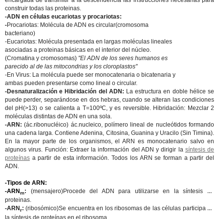
encargada de transmitir a la descendencia las instrucciones necesarias para
construir todas las proteinas.
-ADN en células eucariotas y procariotas:
-
Procariotas
: Molécula de ADN es circular(cromosoma
bacteriano)
-
Eucariotas:
Molécula presentada en largas moléculas lineales
asociadas a proteinas básicas en el interior del núcleo.
(Cromatina y cromosomas)
"El ADN de los seres humanos es
parecido al de las mitocondrias y los cloroplastos"
-
En Virus:
La molécula puede ser monocatenaria o bicatenaria y
ambas pueden presentarse como lineal o circular.
-Desnaturalización e Hibridación del ADN:
La estructura en doble hélice se
puede perder, separándose en dos hebras, cuando se alteran las condiciones
del pH(>13) o se calienta a T=100ºC, y es reversible. Hibridación: Mezclar 2
moléculas distintas de ADN en una sola.
-ARN:
(ác.ribonucléico) ác.nucleico, polímero lineal de nucleótidos formando
una cadena larga. Contiene Adenina, Citosina, Guanina y Uracilo (Sin Timina).
En la mayor parte de los organismos, el ARN es monocatenario salvo en
algunos virus. Función: Extraer la información del ADN y dirigir la
síntesis de
proteínas
a partir de esta información. Todos los ARN se forman a partir del
ADN.
-Tipos de ARN:
-ARN
:
(mensajero)Procede del ADN para utilizarse en la síntesis de
m
proteinas.
-ARN
:
(ribosómico)Se encuentra en los ribosomas de las células participa en
r
la síntesis de proteínas en el ribosoma.