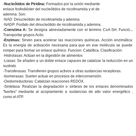
-Nucleótidos de Piridina:
Formados por la unión mediante
enlace fosfodiéster del nucleótidos de nicotinamida y el de
adenina. Son:
-NAD: Dinucleótido de nicotinamida y adenina
-NADP: Fosfato del dinucleótido de nicotinamida y adenina.
-Coenzima A:
Se designa abreviadamente con el termino CoA-SH. Función:
Transportar grupos Acilo.
-Enzimas:
Sirven para acelerar las reacciones químicas.
Acción enzimática:
Es la energía de activación necesaria para que en ese molécula se puede
romper para formar un enlace químico. Funcion: Catalítica. Clasificación:
-Hidrolasas:
Actúan en la digestión de alimentos
-
Liasas:
Se añaden a un doble enlace capaces de catalizar la reducción en un
sustrato
-
Transferasas:
Transfieren grupos activos a otras sustancias receptoras.
-
Isomerasas:
Suelen actuar en procesos de interconversión.
-
Oxidorreductoras:
Catalizan reacciones REDOX.
-
Sintetasa:
Realizan la degradación o síntesis de los enlaces denominados
"fuertes" mediante al acoplamiento a sustancias de alto valor energético ,
como el ATP.