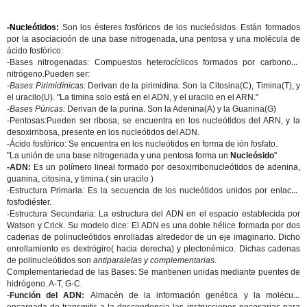
-Nucleótidos:
Son los ésteres fosfóricos de los nucleósidos. Están formados
por la asociacioón de una base nitrogenada, una pentosa y una molécula de
ácido fosfórico:
-
Bases nitrogenadas:
Compuestos heterocíclicos formados por carbono y
nitrógeno.Pueden ser:
-
Bases Pirimidínicas:
Derivan de la pirimidina. Son la Citosina(C), Timina(T), y
el uracilo(U). "La timina solo está en el ADN, y el uracilo en el ARN."
-
Bases Púricas:
Derivan de la purina. Son la Adenina(A) y la Guanina(G)
-
Pentosas:
Pueden ser ribosa, se encuentra en los nucleótidos del ARN, y la
desoxirribosa, presente en los nucleótidos del ADN.
-
Ácido fosfórico:
Se encuentra en los nucleótidos en forma de ión fosfato.
"La unión de una base nitrogenada y una pentosa forma un
Nucleósido
"
-ADN:
Es un polímero lineal formado por desoxirribonucleótidos de adenina,
guanina, citosina, y timina.( sin uracilo )
-
Estructura Primaria:
Es la secuencia de los nucleótidos unidos por enlaces
fosfodiéster.
-
Estructura Secundaria:
La estructura del ADN en el espacio establecida por
Watson y Crick. Su modelo dice: El ADN es una doble hélice formada por dos
cadenas de polinucleótidos enrolladas alrededor de un eje imaginario. Dicho
enrollamiento es dextrógiro( hacia derecha) y plectonémico. Dichas cadenas
de polinucleótidos son
antiparalelas y complementarias
.
Complementariedad de las Bases: Se mantienen unidas mediante puentes de
hidrógeno. A-T, G-C.
-
Función del ADN:
Almacén de la información genética y la molécula