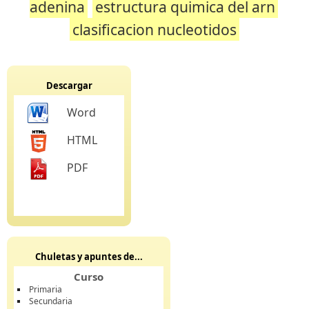
adenina
estructura quimica del arn
clasificacion nucleotidos
Descargar
Word
HTML
PDF
Chuletas y apuntes de...
Curso
Primaria
Secundaria