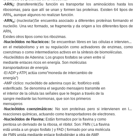
-ARN
:
(transferente)Su función es transportar los aminoácidos hasta los
t
ribosomas, para que allí se unan y formen las proteínas. Existen 64 tipos de
ARN
, aunque algunos no realizan función.
t
-
ARN
:
(nucleolar)Se encuentra asociado a diferentes proteínas formando el
n
nucleólo. Una vez formado, se fragmenta y da origen a los diferentes tipos de
ARN
r
Existes otros tipos como los ribozimas.
-Nucleótidos no Nucleicos:
Se encuentran libres en las células e intervienen
en el metabolismo y en su regulación como activadores de enzimas, como
coenzimas o como intermediarios activos en la síntesis de biomoléculas.
-
Nucleótidos de Adenina
: Los grupos fosfatos se unen entre sí
mediante enlaces ricos en energía. Son moléculas
transportadoras de energía
.
-
El ADP y ATP
( actúa como"moneda de intercambio de
energía")
-
AMP cíclico:
nucleótido de adenina cuyo ác. fosfórico está
esterificado. Se denomina el segundo mensajero transmite en
el interior de la célula las señales que le llegan a través de la
sangre mediante las hormonas, que son los primeros
mensajeros
-
Nucleótidos coenzimáticos:
No son proteínas pero si intervienen en las
reacciones químicas, actuando como transportadores de electrones.
-Nucleótidos de Flavina:
Están formados por la flavina y como
pentosa un derivado de la ribosa, el ribitol. Son: FMN ( La flavina
está unida a un grupo fosfato ) y FAD ( formado por una molécula
de FMN unida mediante enlace fosfodiéster a otra de AMP.