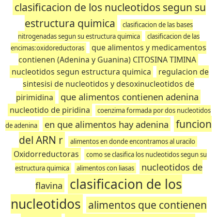
clasificacion de los nucleotidos segun su
estructura quimica
clasificacion de las bases
nitrogenadas segun su estructura quimica
clasificacion de las
que alimentos y medicamentos
encimas:oxidoreductoras
contienen (Adenina y Guanina) CITOSINA TIMINA
nucleotidos segun estructura quimica
regulacion de
sintesisi de nucleotidos y desoxinucleotidos de
que alimentos contienen adenina
pirimidina
nucleotido de piridina
coenzima formada por dos nucleotidos
funcion
en que alimentos hay adenina
de adenina
del ARN r
alimentos en donde encontramos al uracilo
Oxidorreductoras
como se clasifica los nucleotidos segun su
nucleotidos de
estructura quimica
alimentos con liasas
clasificacion de los
flavina
nucleotidos
alimentos que contienen