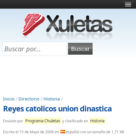
Inicio
¿Qué es esto?
Directorio
Selectividad
Chuletas para exámenes
Programa Chuletas
Inicio
/
Directorio
/
Historia
/
Reyes catolicos union dinastica
Programa Chuletas
Historia
Enviado por
y clasificado en
Escrito el
15 de Mayo de 2008
en
español con un tamaño de 1,71 KB