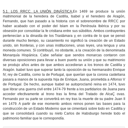
5.1. LOS RRCC. LA UNIÓN DINÁSTICA.
En 1469 se produce la unión
matrimonial de la heredera de Castilla, Isabel y el heredero de Aragón,
Fernando, que han pasado a la historia con el sobrenombre de RRCC por
haber acabado con el poder del Islam en la Península Ibérica y por su
obsesión por consolidar la fe cristiana entre sus súbditos. Ambos contrayentes
pertenecían a la dinastía de los Trastámara y, en contra de lo que se pensó
durante mucho tiempo, su casamiento no significó la creación de un Estado
unido, sin fronteras, y con unas instituciones, unas leyes, una lengua y una
moneda comunes. Sí contribuyó, no obstante, a la creación de la denominada
Monarquía Hispánica. Cabe señalar que sendos monarcas contaron con
diversas oposiciones para llevar a buen puerto su unión y que su matrimonio
se produjo años antes de que ambos accedieran a los tronos de Castilla y
Aragón. Isabel tuvo que superar tanto la oposición de su hermanastro Enrique
IV, rey de Castilla, como la de Portugal, que querían que la corona castellana
pasara a manos de la supuesta hija de Enrique, Juana, prometida a Alfonso V
de Portugal. De hecho, aunque Isabel se autoproclamó reina en 1474, tuvo
que librar una guerra civil entre 1474-79 frente a los partidarios de Juana para
acceder efectivamente al trono tras la firma del Tratado de AlcaÇ ovas.
Fernando por su parte se convertirá en rey tras la muerte de su padre Juan II
en 1479. A partir de ese momento ambos reinos ponen las bases para la
construcción de un Estado Moderno que se cimentará sobre todo en Castilla y
que se consolidará cuando su nieto Carlos de Habsburgo herede todo el
patrimonio familiar que le correspondía.