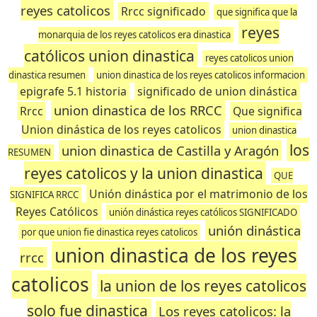
reyes catolicos
Rrcc significado
que significa que la
reyes
monarquia de los reyes catolicos era dinastica
católicos union dinastica
reyes catolicos union
dinastica resumen
union dinastica de los reyes catolicos informacion
epigrafe 5.1 historia
significado de union dinástica
union dinastica de los RRCC
Rrcc
Que significa
Union dinástica de los reyes catolicos
union dinastica
los
union dinastica de Castilla y Aragón
RESUMEN
reyes catolicos y la union dinastica
QUE
Unión dinástica por el matrimonio de los
SIGNIFICA RRCC
Reyes Católicos
unión dinástica reyes católicos SIGNIFICADO
unión dinástica
por que union fie dinastica reyes catolicos
union dinastica de los reyes
rrcc
catolicos
la union de los reyes catolicos
solo fue dinastica
Los reyes catolicos: la