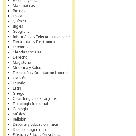
Filosofía y ética
Matemáticas
Biología
Física
Química
Inglés
Geografía
Informática y Telecomunicaciones
Electricidad y Electrónica
Economía
Ciencias sociales
Derecho
Magisterio
Medicina y Salud
Formación y Orientación Laboral
Francés
Español
Latín
Griego
Otras lenguas extranjeras
Tecnología Industrial
Geología
Música
Religión
Deporte y Educación Física
Diseño e Ingeniería
Plástica y Educación Artística