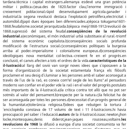
tardana.tècnica i capital estrangers.alemanya esdevé una gran potència
militar i política.c)eua.des de 1820.factor clau,l´enorme immigració i
creixement poblacional.ràpid desenvolupament agrícola.ganader i
industrial.la segona revolució destaca l´explotació petrolífera,electricitat i
automòbil.d)japó dues èpoques ben diferenciades.a)època tokugama1601-
1868.feudalisme.societat jerarquitzada.b)època meiji1868-1912revolució de
1868.supressió del sistema feudal.
conseqüències de la revolució
industrial
.a)econòmiques, el món industrial urbà substitueix al rural.-triomf
del sistema econòmic capitalista.b)conseqüències socials profunda
modificació de l´estructura social.c)conseqüències polítiques la burgesia
arriba al poder.-imperialisme i colonialisme europeus.d)conseqüències
ideològiques nova mentalitat col-lectiva.-creixent fe en el progrés.en
conclusió, el canvis afecten a tots el ordres de la vida.
característiques de la
il-lustració:
al llarg del sxviii van sorgir noves idees que s´oposaven a la
forma d´organitzazció de la societat estamentala frança els filòsofs
proclamen el seu desig d´i.luminar a les persones amb el saber aconseguit a
través de l´us de la raó, es coneix com"el segle de les llums".el pensadors
moderns van confiar en el poder vde la raó i en el valor del progrés.postulats
més importants de la il-lustració.a)la crítica contra tot allò que no pot ser
sotmés al valor del pensament.b)respecte per la natura.c)la felicitat ha de
ser aconseguida per totes les persones.d)necessitat d´un progrés general de
la humanitat.e)tolerància religiosa.f)idees que rebutgen la tortura .l
´enciclopèdia constava de 17 volums de text i 11 il-lustracions.hi havia
preocupació pel saber i l´educació.
autors
de la il-lustració.isaac newton,jhon
locke,montesquieu,denis diderot,jean-jaques rousseau,voltaire.
les
revolucions de 1968
la difusió a europa d´una societat consumista va fer