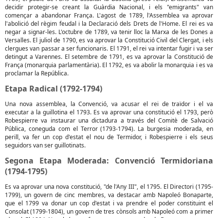
decidir protegir-se creant la Guàrdia Nacional, i els "emigrants" van
començar a abandonar França. L'agost de 1789, l'Assemblea va aprovar
l'abolició del règim feudal i la Declaració dels Drets de l'Home. El rei es va
negar a signar-les. L'octubre de 1789, va tenir lloc la Marxa de les Dones a
Versalles. El juliol de 1790, es va aprovar la Constitució Civil del Clergat, i els
clergues van passar a ser funcionaris. El 1791, el rei va intentar fugir i va ser
detingut a Varennes. El setembre de 1791, es va aprovar la Constitució de
França (monarquia parlamentària). El 1792, es va abolir la monarquia i es va
proclamar la República.
Etapa Radical (1792-1794)
Una nova assemblea, la Convenció, va acusar el rei de traïdor i el va
executar a la guillotina el 1793. Es va aprovar una constitució el 1793, però
Robespierre va instaurar una dictadura a través del Comitè de Salvació
Pública, coneguda com el Terror (1793-1794). La burgesia moderada, en
perill, va fer un cop d'estat el nou de Termidor, i Robespierre i els seus
seguidors van ser guillotinats.
Segona Etapa Moderada: Convenció Termidoriana
(1794-1795)
Es va aprovar una nova constitució, "de l'Any III", el 1795. El Directori (1795-
1799), un govern de cinc membres, va destacar amb Napoleó Bonaparte,
que el 1799 va donar un cop d'estat i va prendre el poder constituint el
Consolat (1799-1804), un govern de tres cònsols amb Napoleó com a primer