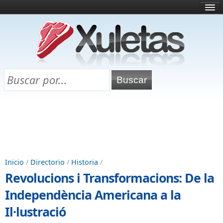
Inicio
¿Qué es esto?
Directorio
Selectividad
Chuletas para exámenes
Programa Chuletas
Inicio
/
Directorio
/
Historia
/
Revolucions i Transformacions: De la
Independència Americana a la
Il·lustració