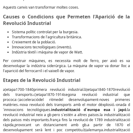
Aquests canvis van transformar moltes coses.
Causes o Condicions que Permeten l'Aparició de la
Revolució Industrial
Sistema polític controlat per la burgesia.
Transformacions de l'agricultura britànica.
Creixement de la població.
Innovacions tecnològiques (invents).
Indústria tèxtil i màquina de vapor de Watt.
Per construir màquines, es necessita molt de ferro, per això es va
desenvolupar la indústria siderúrgica. La màquina de vapor va donar lloc a
l'aparició del ferrocarril i el vaixell de vapor.
Etapes de la Revolució Industrial
a)etapa1700-1840primera revolució industrial.b)etapa1840-1870revolució
dels transports.c)etapa1870-1914segona revolució industrial que
prococa:-)acceleraciódel ritmedel desenvolupament-noves primeres
matèries.-nova revolució dels transports amb el motor déxplosió.-onada d
´innovacions tecnològiques.
industrialització d´europa eua i japó.
la
revolució industrial neix a gb pero s´estén a altres països.la industrialització
dels països més importants.frança fins la revolució de 1789 industrialització
ràpida,provocant un distanciament amb gb.a partir de 1870 el
desenvolupament serà lent i poc competitiu.b)alemanya.industrialització