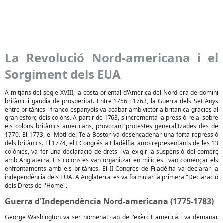
La Revolució Nord-americana i el
Sorgiment dels EUA
A mitjans del segle XVIII, la costa oriental d'Amèrica del Nord era de domini
britànic i gaudia de prosperitat. Entre 1756 i 1763, la Guerra dels Set Anys
entre britànics i franco-espanyols va acabar amb victòria britànica gràcies al
gran esforç dels colons. A partir de 1763, s'incrementa la pressió reial sobre
els colons britànics americans, provocant protestes generalitzades des de
1770. El 1773, el Motí del Te a Boston va desencadenar una forta repressió
dels britànics. El 1774, el I Congrés a Filadèlfia, amb representants de les 13
colònies, va fer una declaració de drets i va exigir la suspensió del comerç
amb Anglaterra. Els colons es van organitzar en milícies i van començar els
enfrontaments amb els britànics. El II Congrés de Filadèlfia va declarar la
independència dels EUA. A Anglaterra, es va formular la primera "Declaració
dels Drets de l'Home".
Guerra d'Independència Nord-americana (1775-1783)
George Washington va ser nomenat cap de l'exèrcit americà i va demanar