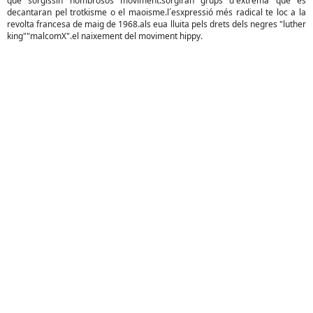
que sorgissin nombrosos moviment.sorgiran grups d´extrema que es
decantaran pel trotkisme o el maoisme.l´esxpressió més radical te loc a la
revolta francesa de maig de 1968.als eua lluita pels drets dels negres "luther
king""malcomX".el naixement del moviment hippy.