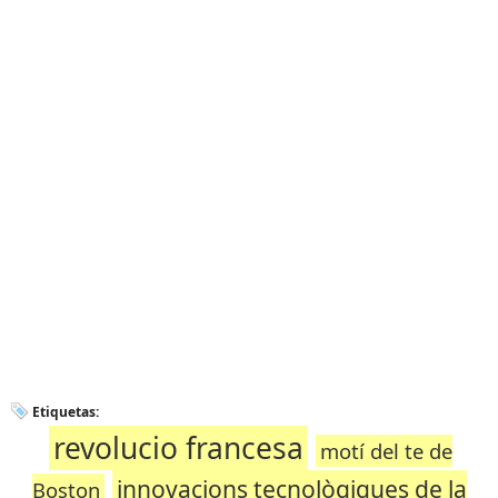
Etiquetas:
revolucio francesa
motí del te de
innovacions tecnològiques de la
Boston