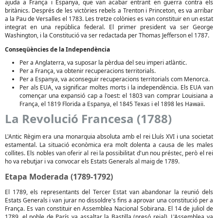
ajuda a França i Espanya, que van acabar entrant en guerra contra els
britànics. Després de les victòries rebels a Trenton i Princeton, es va arribar
a la Pau de Versalles el 1783. Les tretze colònies es van constituir en un estat
integrat en una república federal. El primer president va ser George
Washington, i la Constitució va ser redactada per Thomas Jefferson el 1787.
Conseqüències de la Independència
Per a Anglaterra, va suposar la pèrdua del seu imperi atlàntic.
Per a França, va obtenir recuperacions territorials.
Per a Espanya, va aconseguir recuperacions territorials com Menorca.
Per als EUA, va significar moltes morts i la independència. Els EUA van
començar una expansió cap a l'oest: el 1803 van comprar Louisiana a
França, el 1819 Florida a Espanya, el 1845 Texas i el 1898 les Hawaii.
La Revolució Francesa (1788)
L'Antic Règim era una monarquia absoluta amb el rei Lluís XVI i una societat
estamental. La situació econòmica era molt dolenta a causa de les males
collites. Els nobles van oferir al rei la possibilitat d'un nou préstec, però el rei
ho va rebutjar i va convocar els Estats Generals al maig de 1789.
Etapa Moderada (1789-1792)
El 1789, els representants del Tercer Estat van abandonar la reunió dels
Estats Generals i van jurar no dissoldre's fins a aprovar una constitució per a
França. Es van constituir en Assemblea Nacional Sobirana. El 14 de juliol de
1789, el poble de París va assaltar la Bastilla (presó reial). L'Assemblea va