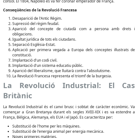
cònsol. El 1804, Napoleó es va fer coronar emperador de França.
Conseqüències de la Revolució Francesa
Desaparició de l'Antic Règim.
Supressió del règim feudal.
Aparició del concepte de ciutadà com a persona amb drets i
obligacions.
Igualtat jurídica de tots els ciutadans.
Separació Església-Estat.
Aplicació per primera vegada a Europa dels conceptes il·lustrats de
constitució.
Implantació d'un codi civil.
Implantació d'un sistema educatiu públic.
Aparició del liberalisme, que lluitarà contra l'absolutisme.
La Revolució Francesa representa el triomf de la burgesia.
La Revolució Industrial: El Cas
Britànic
La Revolució Industrial és el canvi brusc i sobtat de caràcter econòmic. Va
començar a Gran Bretanya durant els segles XVIII-XIX i es va estendre a
França, Bèlgica, Alemanya, els EUA i el Japó. Es caracteritza per:
Substitució de l'home per les màquines.
Substitució de l'energia animal per energia mecànica.
Noves primeres matèries.