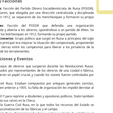
y Facciones
s:
Facción del Partido Obrero Socialdemócrata de Rusia (POSDR),
 Lenin, que abogaba por una dirección centralizada y disciplinada
 En 1912, se separaron de los mencheviques y formaron su propio
es:
Facción del POSDR que defendía una organización
da y abierta a los obreros, oponiéndose a un partido de élites. Se
los bolcheviques en 1912, formando su propio partido.
cionarios:
Grupo político que surgió en Rusia a principios del siglo
vo principal era mejorar la situación del campesinado, proponiendo
 tierras entre los campesinos para liberar a los jornaleros de la
e los terratenientes.
ciones y Eventos
ejos de obreros que surgieron durante las Revoluciones Rusas.
ados por representantes de los obreros de una ciudad o fábrica,
ron un papel crucial, y cuando los soviets fueron controlados por
vil Rusa. Estaban compuestos por antiguos generales zaristas,
n anterior a 1905. Su falta de organización les impidió derrotar al
17 para reprimir a disidentes y opositores políticos. Stalin también
ía sus raíces en la Checa.
a Guerra Civil Rusa, en la que todos los recursos del Estado se
nacionalización de las fábricas y el campo.