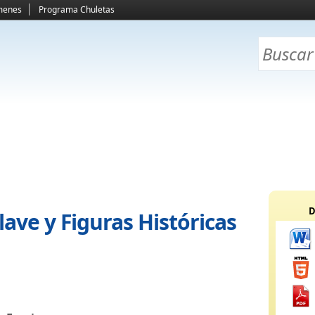
menes
Programa Chuletas
D
ave y Figuras Históricas