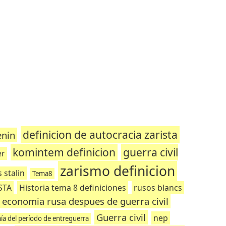
definicion de autocracia zarista
enin
komintem definicion
guerra civil
er
zarismo definicion
s stalin
Tema8
STA
Historia tema 8 definiciones
rusos blancs
economia rusa despues de guerra civil
Guerra civil
nep
a del período de entreguerra