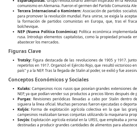
Espartaquistas:
Grupo revolucionario alemán inspirado en la Revoluc
comunismo en Alemania. Fueron el germen del Partido Comunista Al
Tercera Internacional o Komintern:
Asociación de partidos socialist
para promover la revolución mundial. Para unirse, se exigía la acepta
la formación de partidos comunistas en Europa, que, tras el fraca
bolchevique.
NEP (Nueva Política Económica):
Política económica implementada 
rusa. Introdujo elementos capitalistas, como la propiedad privada 
abastecer los mercados.
Figuras Clave
Trotsky:
Figura destacada de las revoluciones de 1905 y 1917. Junto 
repetirlos en 1917. Organizó el Ejército Rojo, que resultó victorioso en
país" y a la NEP. Tras la llegada de Stalin al poder, se exilió y fue ase
Conceptos Económicos y Sociales
Kulaks:
Campesinos ricos rusos que poseían grandes extensiones de ti
NEP, ya que podían vender sus productos a precios libres después de 
Purgas:
Revisiones periódicas llevadas a cabo por Stalin dentro 
siguiera la línea oficial. Muchas personas fueron ejecutadas o deport
Koljós:
Forma de explotación agrícola colectiva en la que las gran
campesinos realizaban tareas conjuntas utilizando la maquinaria prop
Sovjós:
Explotación agrícola estatal en la URSS, que empleaba a jorna
destinadas a producir grandes cantidades de alimentos para abastecer