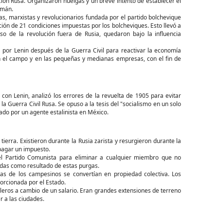
ión Rusa. Organizaron huelgas y un breve intento de establecer el
emán.
as, marxistas y revolucionarios fundada por el partido bolchevique
ción de 21 condiciones impuestas por los bolcheviques. Esto llevó a
so de la revolución fuera de Rusia, quedaron bajo la influencia
por Lenin después de la Guerra Civil para reactivar la economía
en el campo y en las pequeñas y medianas empresas, con el fin de
con Lenin, analizó los errores de la revuelta de 1905 para evitar
 la Guerra Civil Rusa. Se opuso a la tesis del "socialismo en un solo
sinado por un agente estalinista en México.
erra. Existieron durante la Rusia zarista y resurgieron durante la
pagar un impuesto.
del Partido Comunista para eliminar a cualquier miembro que no
adas como resultado de estas purgas.
jas de los campesinos se convertían en propiedad colectiva. Los
orcionada por el Estado.
leros a cambio de un salario. Eran grandes extensiones de terreno
 a las ciudades.