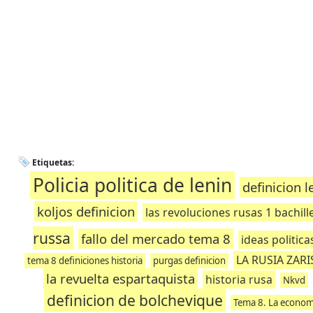
Etiquetas:
Policia politica de lenin
definicion l
koljos definicion
las revoluciones rusas 1 bachill
russa
fallo del mercado tema 8
ideas politica
LA RUSIA ZARI
tema 8 definiciones historia
purgas definicion
la revuelta espartaquista
historia rusa
Nkvd
definicion de bolchevique
Tema 8. La economí