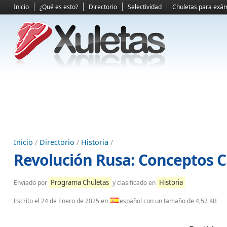
Inicio
¿Qué es esto?
Directorio
Selectividad
Chuletas para exá
Inicio
/
Directorio
/
Historia
/
Revolución Rusa: Conceptos Cl
Programa Chuletas
Historia
Enviado por
y clasificado en
Escrito el
24 de Enero de 2025
en
español con un tamaño de 4,52 KB