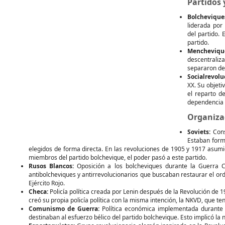
Partidos 
Bolchevique
liderada por
del partido.
partido.
Mencheviqu
descentraliza
separaron de 
Socialrevolu
XX. Su objeti
el reparto de
dependencia d
Organiza
Soviets:
Cons
Estaban form
elegidos de forma directa. En las revoluciones de 1905 y 1917 asumie
miembros del partido bolchevique, el poder pasó a este partido.
Rusos Blancos:
Oposición a los bolcheviques durante la Guerra Ci
antibolcheviques y antirrevolucionarios que buscaban restaurar el orde
Ejército Rojo.
Checa:
Policía política creada por Lenin después de la Revolución de 19
creó su propia policía política con la misma intención, la NKVD, que ten
Comunismo de Guerra:
Política económica implementada durante l
destinaban al esfuerzo bélico del partido bolchevique. Esto implicó la 