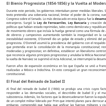
El Bienio Progresista (1854-1856) y la Vuelta al Mode
Durante este periodo, los gobiernos intentaban poner medidas liberales. 
texto pretendía una soberanía nacional, limitar el poder de la corona, vue
Congreso sobre el Senado. Lo más destacado en esta época fue la
desamor
extranjeros. Surgió la
Ley de Ferrocarriles
,
Ley Bancaria
y creación d
políticas que habían estado reprimidas, tales como demócrata y republicana
de movimiento obrero que incluía la huelga general como una fórmula de ac
de obreros y campesinos aumentando también la inseguridad en la calle 
inestabilidad existente, O'Donnell dio un golpe de estado y eliminó del po
progresista. O'Donnell asumió la presidencia del gobierno con el respaldo
que pretendía eran la consolidación de la monarquía constitucional; res
moderadas y progresistas; en definitiva, establecer un liberalismo centri
que reconocía algunos principios progresistas y anulaba la Milicia Naciona
la vuelta de Narváez se suprimió el Acta Adicional, se interrumpió la desam
Fueron años de expansión económica en los que España se unió a Francia
realizadas a México e Indochina. En esto consiguió un gran reconocimie
constitucional.
El Final del Reinado de Isabel II
Al final del reinado de Isabel II (1866) se produjo una crisis cuyos fac
responder a las demandas sociales, el descrédito de Isabel II y el male
subsistencia. Además, los factores que la desencadenaron fueron la expulsi
de un complot militar liderado por Prim que intentó planes para derrocar a
embargo, comprendió que había que unificar las fuerzas militares y civ