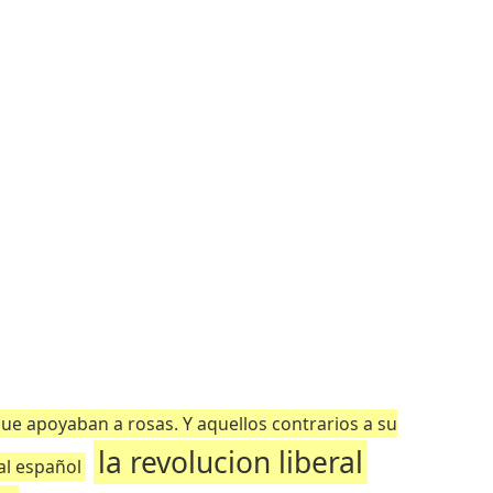
ue apoyaban a rosas. Y aquellos contrarios a su
la revolucion liberal
ial español