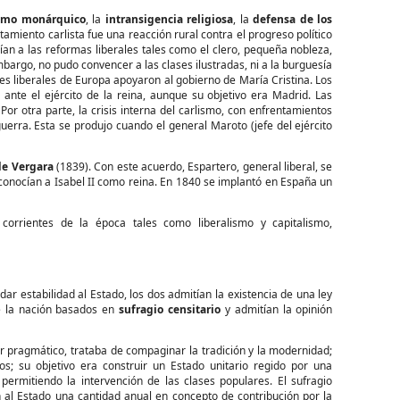
smo monárquico
, la
intransigencia religiosa
, la
defensa de los
tamiento carlista fue una reacción rural contra el progreso político
ían a las reformas liberales tales como el clero, pequeña nobleza,
bargo, no pudo convencer a las clases ilustradas, ni a la burguesía
nes liberales de Europa apoyaron al gobierno de María Cristina. Los
 ante el ejército de la reina, aunque su objetivo era Madrid. Las
Por otra parte, la crisis interna del carlismo, con enfrentamientos
guerra. Esta se produjo cuando el general Maroto (jefe del ejército
de Vergara
(1839). Con este acuerdo, Espartero, general liberal, se
onocían a Isabel II como reina. En 1840 se implantó en España un
orrientes de la época tales como liberalismo y capitalismo,
ar estabilidad al Estado, los dos admitían la existencia de una ley
de la nación basados en
sufragio censitario
y admitían la opinión
r pragmático, trataba de compaginar la tradición y la modernidad;
s; su objetivo era construir un Estado unitario regido por una
 permitiendo la intervención de las clases populares. El sufragio
n al Estado una cantidad anual en concepto de contribución por la