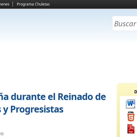
menes
Programa Chuletas
D
ña durante el Reinado de
s y Progresistas
KB