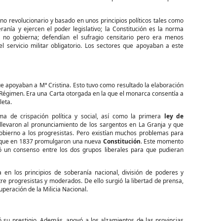
o revolucionario y basado en unos principios políticos tales como
anía y ejercen el poder legislativo; la Constitución es la norma
o no gobierna; defendían el sufragio censitario pero era menos
 el servicio militar obligatorio. Los sectores que apoyaban a este
que apoyaban a Mª Cristina. Esto tuvo como resultado la elaboración
o Régimen. Era una Carta otorgada en la que el monarca consentía a
leta.
ma de crispación política y social, así como la primera
ley de
nllevaron al pronunciamiento de los sargentos en La Granja y que
gobierno a los progresistas. Pero existían muchos problemas para
 lo que en 1837 promulgaron una nueva
Constitución
. Este momento
gió un consenso entre los dos grupos liberales para que pudieran
 en los principios de soberanía nacional, división de poderes y
re progresistas y moderados. De ello surgió la libertad de prensa,
uperación de la Milicia Nacional.
su prestigio. Además, apoyó a los alzamientos de las provincias