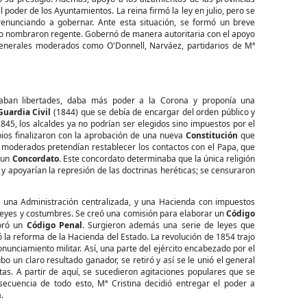
 poder de los Ayuntamientos. La reina firmó la ley en julio, pero se
 renunciando a gobernar. Ante esta situación, se formó un breve
 lo nombraron regente. Gobernó de manera autoritaria con el apoyo
 generales moderados como O'Donnell, Narváez, partidarios de Mª
taban libertades, daba más poder a la Corona y proponía una
Guardia Civil
(1844) que se debía de encargar del orden público y
845, los alcaldes ya no podrían ser elegidos sino impuestos por el
bios finalizaron con la aprobación de una nueva
Constitución
que
s moderados pretendían restablecer los contactos con el Papa, que
o un
Concordato
. Este concordato determinaba que la única religión
 y apoyarían la represión de las doctrinas heréticas; se censuraron
o, una Administración centralizada, y una Hacienda con impuestos
, leyes y costumbres. Se creó una comisión para elaborar un
Código
boró un
Código Penal
. Surgieron además una serie de leyes que
ió la reforma de la Hacienda del Estado. La revolución de 1854 trajo
nunciamiento militar. Así, una parte del ejército encabezado por el
o un claro resultado ganador, se retiró y así se le unió el general
s. A partir de aquí, se sucedieron agitaciones populares que se
ecuencia de todo esto, Mª Cristina decidió entregar el poder a
.