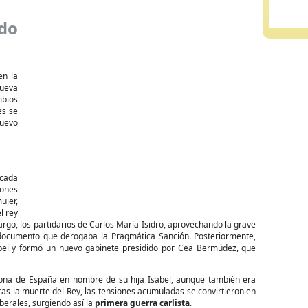
ado
en la
nueva
bios
es se
nuevo
rcada
iones
ujer,
l rey
rgo, los partidarios de Carlos María Isidro, aprovechando la grave
 documento que derogaba la Pragmática Sanción. Posteriormente,
abel y formó un nuevo gabinete presidido por Cea Bermúdez, que
orona de España en nombre de su hija Isabel, aunque también era
ras la muerte del Rey, las tensiones acumuladas se convirtieron en
berales, surgiendo así la
primera guerra carlista
.