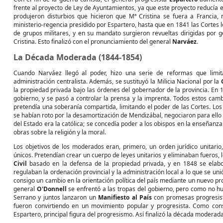
frente al proyecto de Ley de Ayuntamientos, ya que este proyecto reducía el
produjeron disturbios que hicieron que Mª Cristina se fuera a Francia,
ministerio-regencia presidido por Espartero, hasta que en 1841 las Cortes
de grupos militares, y en su mandato surgieron revueltas dirigidas por
Cristina. Esto finalizó con el pronunciamiento del general
Narváez
.
La Década Moderada (1844-1854)
Cuando Narváez llegó al poder, hizo una serie de reformas que limi
administración centralista. Además, se sustituyó la Milicia Nacional por la
la propiedad privada bajo las órdenes del gobernador de la provincia. En 1
gobierno, y se pasó a controlar la prensa y la imprenta. Todos estos cam
pretendía una soberanía compartida, limitando el poder de las Cortes. Lo
se habían roto por la desamortización de Mendizábal, negociaron para ell
del Estado era la católica; se concedía poder a los obispos en la enseñanza
obras sobre la religión y la moral.
Los objetivos de los moderados eran, primero, un orden jurídico unitari
únicos. Pretendían crear un cuerpo de leyes unitarios y eliminaban fueros
Civil
basado en la defensa de la propiedad privada, y en 1848 se ela
regulaban la ordenación provincial y la administración local a lo que se un
consigo un cambio en la orientación política del país mediante un nuevo pro
general
O'Donnell
se enfrentó a las tropas del gobierno, pero como no hub
Serrano y juntos lanzaron un
Manifiesto al País
con promesas progresista
fueron convirtiendo en un movimiento popular y progresista. Como cons
Espartero, principal figura del progresismo. Así finalizó la década moderada