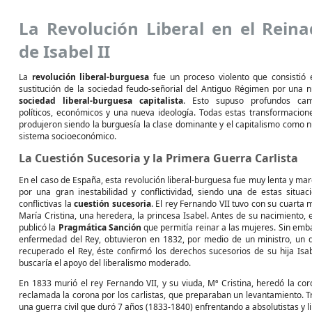
La Revolución Liberal en el Rein
de Isabel II
La
revolución liberal-burguesa
fue un proceso violento que consistió 
sustitución de la sociedad feudo-señorial del Antiguo Régimen por una 
sociedad liberal-burguesa capitalista
. Esto supuso profundos cam
políticos, económicos y una nueva ideología. Todas estas transformacion
produjeron siendo la burguesía la clase dominante y el capitalismo como 
sistema socioeconómico.
La Cuestión Sucesoria y la Primera Guerra Carlista
En el caso de España, esta revolución liberal-burguesa fue muy lenta y ma
por una gran inestabilidad y conflictividad, siendo una de estas situac
conflictivas la
cuestión sucesoria
. El rey Fernando VII tuvo con su cuarta m
María Cristina, una heredera, la princesa Isabel. Antes de su nacimiento, e
publicó la
Pragmática Sanción
que permitía reinar a las mujeres. Sin emba
enfermedad del Rey, obtuvieron en 1832, por medio de un ministro, un
recuperado el Rey, éste confirmó los derechos sucesorios de su hija Is
buscaría el apoyo del liberalismo moderado.
En 1833 murió el rey Fernando VII, y su viuda, Mª Cristina, heredó la c
reclamada la corona por los carlistas, que preparaban un levantamiento. T
una guerra civil que duró 7 años (1833-1840) enfrentando a absolutistas y li