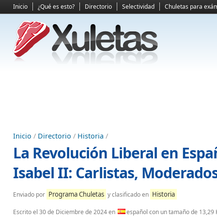
Inicio
¿Qué es esto?
Directorio
Selectividad
Chuletas para exá
Inicio
/
Directorio
/
Historia
/
La Revolución Liberal en Espa
Isabel II: Carlistas, Moderado
Programa Chuletas
Historia
Enviado por
y clasificado en
Escrito el
30 de Diciembre de 2024
en
español con un tamaño de 13,29 