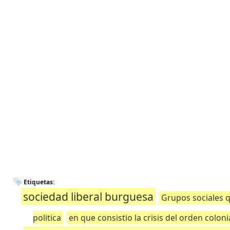
Etiquetas:
sociedad liberal burguesa
Grupos sociales q
politica
en que consistio la crisis del orden colon