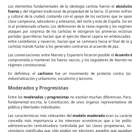
Los elementos fundamentales de la ideología carlista fueron el
absoluti
fueros
y del régimen tradicional de propiedad de la tierra. El primer enfren
y cultural de la ciudad, contando con el apoyo de los sectores que se opon
clase campesina, labradores y artesanos, del norte y este de España. Sin em
ni al proletariado urbano. Los defensores de la reina regente y los regíme
ataques por sorpresa de los carlistas le otorgaron las primeras victorias
partidas guerrilleras hacían que el ejército liberal cayera en emboscadas. 
entre castellanos y navarros, hacían que se caminara hacia el final de la 
carlista) mandó fusilar a los generales contrarios al acuerdo de paz.
Las conversaciones entre Maroto y Espartero hicieron posible el
Acuerdo 
comprometía a mantener los fueros vascos, y los seguidores de Maroto rec
régimen constitucional.
En definitiva, el
carlismo
fue un movimiento de protesta contra las c
industrialización y urbanismo, socialismo y laicismo.
Moderados y Progresistas
Entre los
moderados
y
progresistas
no existían muchas diferencias. Para d
fundamental escrita, la Constitución, de unos órganos representativos 
pública y libertades individuales.
Las características más relevantes del
modelo moderado
eran su carácte
concedía más importancia a los intereses económicos que a los político
administración centralizadora controlada por las clases propietarias, no
censitario significaba que sólo podían ser electores aquellos que pagaba