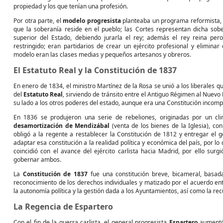
propiedad y los que tenían una profesión.
Por otra parte, el
modelo progresista
planteaba un programa reformista, n
que la soberanía reside en el pueblo; las Cortes representan dicha sober
superior del Estado, debiendo jurarla el rey; además el rey reina per
restringido; eran partidarios de crear un ejército profesional y eliminar
modelo eran las clases medias y pequeños artesanos y obreros.
El Estatuto Real y la Constitución de 1837
En enero de 1834, el ministro Martínez de la Rosa se unió a los liberales 
del
Estatuto Real
, sirviendo de tránsito entre el Antiguo Régimen al Nuev
su lado a los otros poderes del estado, aunque era una Constitución incomp
En 1836 se produjeron una serie de rebeliones, originadas por un cli
desamortización de Mendizábal
(venta de los bienes de la Iglesia), co
obligó a la regente a restablecer la Constitución de 1812 y entregar el 
adaptar esa constitución a la realidad política y económica del país, por
coincidió con el avance del ejército carlista hacia Madrid, por ello sur
gobernar ambos.
La
Constitución de 1837
fue una constitución breve, bicameral, basada
reconocimiento de los derechos individuales y matizado por el acuerdo ent
la autonomía política y la gestión dada a los Ayuntamientos, así como la rec
La Regencia de Espartero
Con el fin de la guerra carlista, el general progresista
Espartero
aumentó 