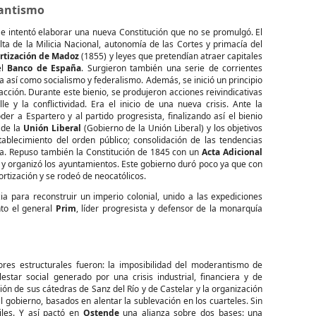
rantismo
Se intentó elaborar una nueva Constitución que no se promulgó. El
lta de la Milicia Nacional, autonomía de las Cortes y primacía del
tización de Madoz
(1855) y leyes que pretendían atraer capitales
el
Banco de España
. Surgieron también una serie de corrientes
 así como socialismo y federalismo. Además, se inició un principio
ción. Durante este bienio, se produjeron acciones reivindicativas
y la conflictividad. Era el inicio de una nueva crisis. Ante la
der a Espartero y al partido progresista, finalizando así el bienio
 de la
Unión Liberal
(Gobierno de la Unión Liberal) y los objetivos
tablecimiento del orden público; consolidación de las tendencias
sta. Repuso también la Constitución de 1845 con un
Acta Adicional
l y organizó los ayuntamientos. Este gobierno duró poco ya que con
ortización y se rodeó de neocatólicos.
 para reconstruir un imperio colonial, unido a las expediciones
nto el general
Prim
, líder progresista y defensor de la monarquía
tores estructurales fueron: la imposibilidad del moderantismo de
star social generado por una crisis industrial, financiera y de
ón de sus cátedras de Sanz del Río y de Castelar y la organización
l gobierno, basados en alentar la sublevación en los cuarteles. Sin
iles. Y así pactó en
Ostende
una alianza sobre dos bases: una