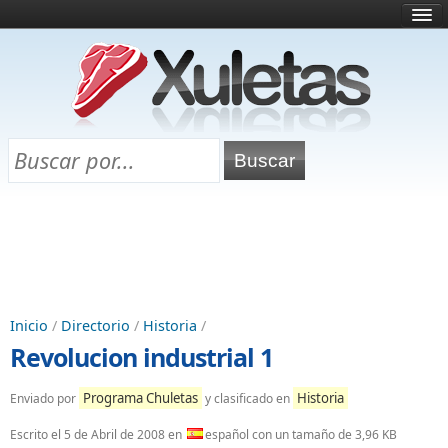
Inicio
¿Qué es esto?
Directorio
Selectividad
Chuletas para exámenes
Programa Chuletas
Inicio
/
Directorio
/
Historia
/
Revolucion industrial 1
Programa Chuletas
Historia
Enviado por
y clasificado en
Escrito el
5 de Abril de 2008
en
español con un tamaño de 3,96 KB