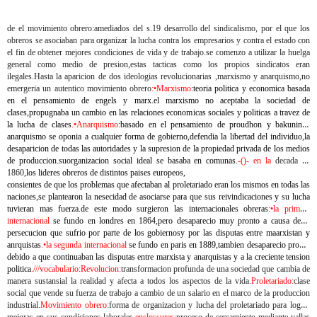
de el movimiento obrero:amediados del s.19 desarrollo del sindicalismo, por el que los
obreros se asociaban para organizar la lucha contra los empresarios y contra el estado con
el fin de obtener mejores condiciones de vida y de trabajo.se comenzo a utilizar la huelga
general como medio de presion,estas tacticas como los propios sindicatos eran
ilegales.Hasta la aparicion de dos ideologias revolucionarias ,marxismo y anarquismo,no
emergeria un autentico movimiento obrero
:•Marxismo
:teoria politica y economica basada
en el pensamiento de engels y marx.el marxismo no aceptaba la sociedad de
clases,propugnaba un cambio en las relaciones economicas sociales y politicas a travez de
la lucha de clases
.•Anarquismo
:basado en el pensamiento de proudhon y bakunin.el
anarquismo se oponia a cualquier forma de gobierno,defendia la libertad del individuo,la
desaparicion de todas las autoridades y la supresion de la propiedad privada de los medios
de produccion.suorganizacion social ideal se basaba en comunas.
-()- en la
decada de
1860
,los lideres obreros de distintos paises europeos,
consientes de que los problemas que afectaban al proletariado eran los mismos en todas las
naciones,se plantearon la nesecidad de asociarse para que sus reivindicaciones y su lucha
tuvieran mas fuerza.de este modo surgieron las internacionales obreras
:•la primera
internacional
se fundo en londres en 1864,pero desaparecio muy pronto a causa de la
persecucion que sufrio por parte de los gobiernosy por las disputas entre maarxistan y
anrquistas
.•la segunda internacional
se fundo en paris en 1889,tambien desaparecio pronto
debido a que continuaban las disputas entre marxista y anarquistas y a la creciente tension
politica
.///vocabulario
:
Revolucion:
transformacion profunda de una sociedad que cambia de
manera sustansial la realidad y afecta a todos los aspectos de la vida.
Proletariado:
clase
social que vende su fuerza de trabajo a cambio de un salario en el marco de la produccion
industrial.
Movimiento obrero
:forma de organizacion y lucha del proletariado para lograr