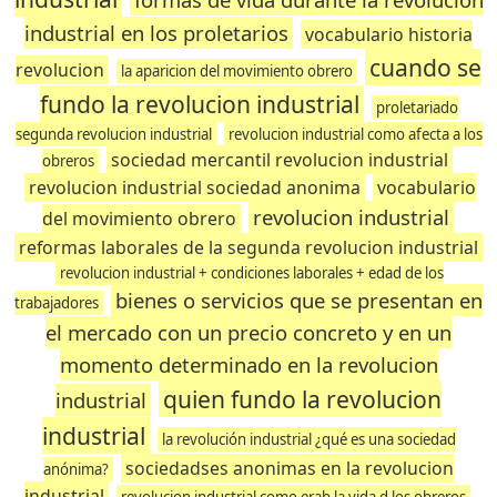
industrial en los proletarios
vocabulario historia
cuando se
revolucion
la aparicion del movimiento obrero
fundo la revolucion industrial
proletariado
segunda revolucion industrial
revolucion industrial como afecta a los
sociedad mercantil revolucion industrial
obreros
revolucion industrial sociedad anonima
vocabulario
revolucion industrial
del movimiento obrero
reformas laborales de la segunda revolucion industrial
revolucion industrial + condiciones laborales + edad de los
bienes o servicios que se presentan en
trabajadores
el mercado con un precio concreto y en un
momento determinado en la revolucion
quien fundo la revolucion
industrial
industrial
la revolución industrial ¿qué es una sociedad
sociedadses anonimas en la revolucion
anónima?
industrial