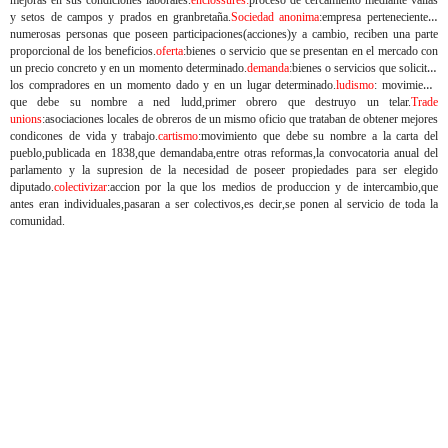
mejoras en sus condiciones laborales.
enclossures:
proceso de cercamiento mediante vallas
y setos de campos y prados en granbretaña.
Sociedad anonima
:empresa perteneciente a
numerosas personas que poseen participaciones(acciones)y a cambio, reciben una parte
proporcional de los beneficios.
oferta
:bienes o servicio que se presentan en el mercado con
un precio concreto y en un momento determinado.
demanda
:bienes o servicios que solicitan
los compradores en un momento dado y en un lugar determinado.
ludismo
: movimiento
que debe su nombre a ned ludd,primer obrero que destruyo un telar.
Trade
unions
:asociaciones locales de obreros de un mismo oficio que trataban de obtener mejores
condicones de vida y trabajo.
cartismo
:movimiento que debe su nombre a la carta del
pueblo,publicada en 1838,que demandaba,entre otras reformas,la convocatoria anual del
parlamento y la supresion de la necesidad de poseer propiedades para ser elegido
diputado.
colectivizar
:accion por la que los medios de produccion y de intercambio,que
antes eran individuales,pasaran a ser colectivos,es decir,se ponen al servicio de toda la
comunidad.