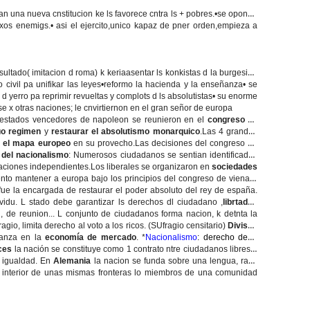
n una nueva cnstitucion ke ls favorece cntra ls + pobres.•se oponen
uxos enemigs.• asi el ejercito,unico kapaz de pner orden,empieza a
ado( imitacion d roma) k keriaasentar ls konkistas d la burgesia.•
o civil pa unifikar las leyes•reformo la hacienda y la enseñanza• se
yerro pa reprimir revueltas y complots d ls absolutistas• su enorme
se x otras naciones; le cnvirtiernon en el gran señor de europa
 estados vencedores de napoleon se reunieron en el
congreso de
guo regimen
y
restaurar el absolutismo monarquico
.Las 4 grandes
 el mapa europeo
en su provecho.Las decisiones del congreso de
y del nacionalismo
: Numerosos ciudadanos se sentian identificados
n naciones independientes.Los liberales se organizaron en
sociedades
tento mantener a europa bajo los principios del congreso de viena
y
fue la encargada de restaurar el poder absoluto del rey de españa.
vidu. L stado debe garantizar ls derechos dl ciudadano ,
librtades
on, de reunion... L conjunto de ciudadanos forma nacion, k detnta la
io, limita derecho al voto a los ricos. (SUfragio censitario)
Divison
ianza en la
economía de mercado
. *
Nacionalismo
: derecho de ls
nces
la nación se constituye como 1 contrato ntre ciudadanos libres e
y igualdad. En
Alemania
la nacion se funda sobre una lengua, raza
el interior de unas mismas fronteras lo miembros de una comunidad