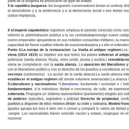
parte de la burgesia ke provocaron un glpe de estado.
5 la republica burguesa:
los burgueses conservadores toman el controly dcta
al absolutismo y a la aristocracia y a la democracia social x eso tenian m
cobrar imprtancia.
6 el imperio napoleónico:
napoleon empieza el periodo conocido como consult
reformo la administracion publica y la izo centralista•promulgo nuevo codig
coono emperador apoyandese en sus notables conquistas militares, su mano d 
capacidad de frenar cualkier intento de evasionextranjera y x ello el extender
Punto 4.La europa de la restauracion
:
La Vuelta al antiguo regimen
:Los
viena (1814 1815)
su objetivo era que todos los paises
volvieran al anti
potencias (santa alianza: Rusia, reino unido, prusia y austria.)
remodelaron
viena se completaron con la
santa alianza
. La
oposicion del liberalismo 
con el liberalismo politico y con el derecho de los pueblos a constituirse e
secretas
(carbonarios) . La accion de la santa alianza:La santa alianza in
establecer el antiguo regimen
alli donde estuviera amenazado.La alianza 
5.Liberalismo y nacionalismo *
Liberalismo
:
fundamnta l sociedad n l indi
fundamentales
, d ls individuos: librtad e conciencia, de culto, de expresi
soberania.
Propugna un sistema representativo (parlamento) elegido por sufrag
de poderes
(ejecutivo, legislativo y judicial)
Derecho de propiedad
, conf
pueblos a disponer de ellos mismos dfnder su indie y sobrania.
Modelo fra
iguales agrupa tos loos k kien vivi n comun y comparti ls valors de librtad 
,sangre. Los naconalistas kieren coincidir nacion y estado, reagrupar en 
nacional.