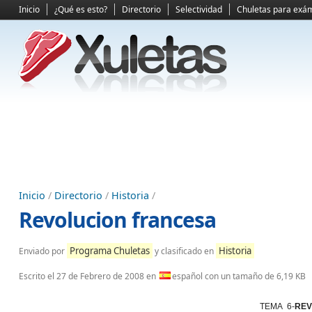
Inicio
¿Qué es esto?
Directorio
Selectividad
Chuletas para exá
Inicio
/
Directorio
/
Historia
/
Revolucion francesa
Programa Chuletas
Historia
Enviado por
y clasificado en
Escrito el
27 de Febrero de 2008
en
español con un tamaño de 6,19 KB
TEMA 6-
REV