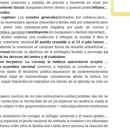
 malas cosechas y subidas de precios y hacienda en crisis por
ontento Social:
burgueses tienen dinero y quieren poder.
Influencia
tradas.
 regimen:
Los
estados generales
(formados por nobleza,clero y
: se reunianpara aprobar impuestos y tenían voto por estamento pero
s piden voto individual.ante negativa por parte de corona y
mblea nacional
constituyente
:los burgueses s declran reprsntantes
 dciden elaborar una cnstitucion k reflejara la vluntad d tdos ls
o soberania nacional.
El pueblo respalda y el 14 d julio toman la
xtiende la revolucion al campoen forma de revuelta antiseñorial.
La
cional
decreto la abolicion de ls privilegios feudals y promulgo
La
de los derexos del ombre y dl ciudadano.
ion burguesa:
La coronay la nobleza aparentaron aceptar la
 La asamblea nacional
comenzo a legislary la constitucion es un
los idales dl libralismo politico:separacion de poderes•soberania
ldad legal de todos•sufragio censitario•se abolio la tortura, los
pagar impuestos,se expropian los bienes de la iglesiay se creo un
)•pero muchos de los más pobres(sans-culotes) protstan xke slo se
 nunka kiso la rforma trato de uir pa organzar en austria la vuelta al
to origino k otro gruporevoluconario + radical(jacobinos) movilizaran
os ciudadanos.Se consgra el sufragio universal y el nuevo gobierno
organizar el jercito nacional ke enfrenta la invasion.• los tribunales
osos entre ellos la familia real.• tanto terror provoco la reaccion de