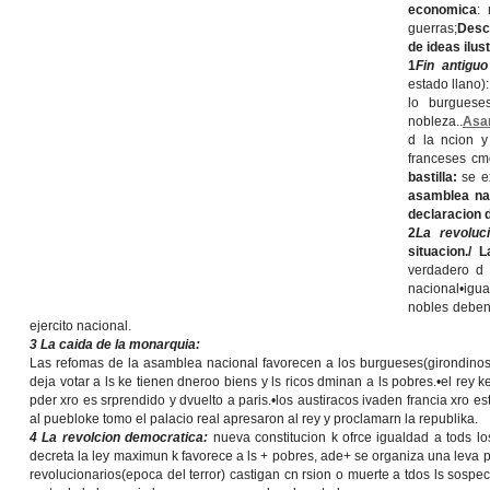
economica
:
guerras;
Desc
de ideas ilus
1
Fin antiguo
estado llano)
lo burguese
nobleza..
Asa
d la ncion y
franceses cm
bastilla:
se e
asamblea na
declaracion 
2
La revoluc
situacion./
verdadero d 
nacional•igua
nobles deben 
ejercito nacional.
3 La caida de la monarquia:
Las refomas de la asamblea nacional favorecen a los burgueses(girondinos
deja votar a ls ke tienen dneroo biens y ls ricos dminan a ls pobres.•el rey ke
pder xro es srprendido y dvuelto a paris.•los austiracos ivaden francia xro es
al puebloke tomo el palacio real apresaron al rey y proclamarn la republika.
4 La revolcion democratica:
nueva constitucion k ofrce igualdad a tods l
decreta la ley maximun k favorece a ls + pobres, ade+ se organiza una leva pa 
revolucionarios(epoca del terror) castigan cn rsion o muerte a tdos ls sospech