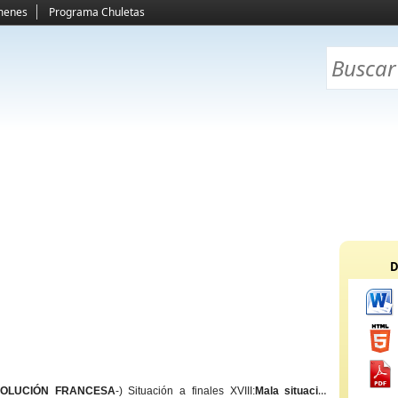
menes
Programa Chuletas
D
OLUCIÓN FRANCESA
-) Situación a finales XVIII:
Mala situacion