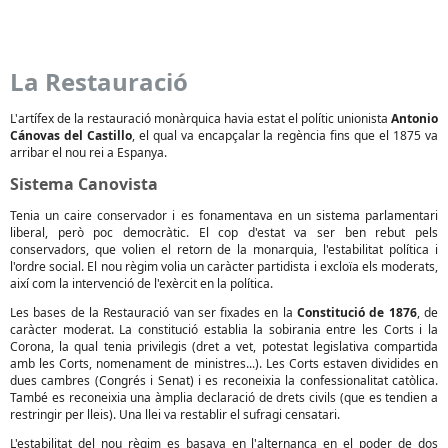
La Restauració
L'artífex de la restauració monàrquica havia estat el polític unionista
Antonio
Cánovas del Castillo
, el qual va encapçalar la regència fins que el 1875 va
arribar el nou rei a Espanya.
Sistema Canovista
Tenia un caire conservador i es fonamentava en un sistema parlamentari
liberal, però poc democràtic. El cop d'estat va ser ben rebut pels
conservadors, que volien el retorn de la monarquia, l'estabilitat política i
l'ordre social. El nou règim volia un caràcter partidista i excloïa els moderats,
així com la intervenció de l'exèrcit en la política.
Les bases de la Restauració van ser fixades en la
Constitució de 1876
, de
caràcter moderat. La constitució establia la sobirania entre les Corts i la
Corona, la qual tenia privilegis (dret a vet, potestat legislativa compartida
amb les Corts, nomenament de ministres...). Les Corts estaven dividides en
dues cambres (Congrés i Senat) i es reconeixia la confessionalitat catòlica.
També es reconeixia una àmplia declaració de drets civils (que es tendien a
restringir per lleis). Una llei va restablir el sufragi censatari.
L'estabilitat del nou règim es basava en l'alternança en el poder de dos