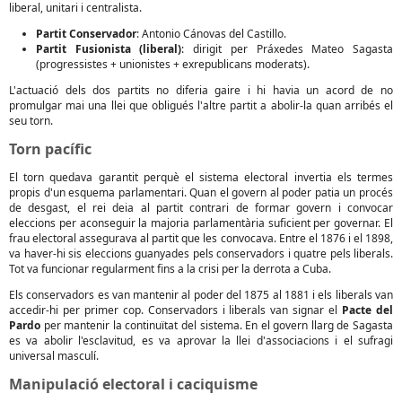
liberal, unitari i centralista.
Partit Conservador
: Antonio Cánovas del Castillo.
Partit Fusionista (liberal)
: dirigit per Práxedes Mateo Sagasta
(progressistes + unionistes + exrepublicans moderats).
L'actuació dels dos partits no diferia gaire i hi havia un acord de no
promulgar mai una llei que obligués l'altre partit a abolir-la quan arribés el
seu torn.
Torn pacífic
El torn quedava garantit perquè el sistema electoral invertia els termes
propis d'un esquema parlamentari. Quan el govern al poder patia un procés
de desgast, el rei deia al partit contrari de formar govern i convocar
eleccions per aconseguir la majoria parlamentària suficient per governar. El
frau electoral assegurava al partit que les convocava. Entre el 1876 i el 1898,
va haver-hi sis eleccions guanyades pels conservadors i quatre pels liberals.
Tot va funcionar regularment fins a la crisi per la derrota a Cuba.
Els conservadors es van mantenir al poder del 1875 al 1881 i els liberals van
accedir-hi per primer cop. Conservadors i liberals van signar el
Pacte del
Pardo
per mantenir la continuïtat del sistema. En el govern llarg de Sagasta
es va abolir l'esclavitud, es va aprovar la llei d'associacions i el sufragi
universal masculí.
Manipulació electoral i caciquisme