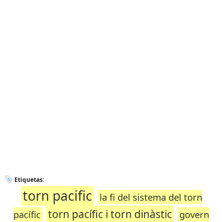
Etiquetas:
torn pacific
la fi del sistema del torn
torn pacífic i torn dinàstic
pacífic
govern