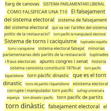
llarg de canovas
SISTEMA PARLAMENTARI LIBERAL
El falsejament
COMO FALSIFICAR UNA T10
del sistema electoral
sistema de falsejament
del sistema electoral
qui va ser l'artifex del sistema
politic de la restauracio?
torn pacífic la manipulació electoral
Sistema de torns i caciquisme
tupinades españa
sistema electoral falsejat
minorias
torns i caciquisme
parlamentarias dels partits de la restauració
tupinades
apunts congres i senat
i fraus electorals
historia
sistema canovista constitució 1876cat
torn pacific
que es el torn
torn pàcific dinastic
bipartidisme
dinastic
elsistema electoral
torns de partits i bipartidisme
corrupte i manipulador torn pacific
sufragi universal a
torn pacific de partits
espanya
torn dinastic i pacific
torn dinàstic
falsejament electoral
el