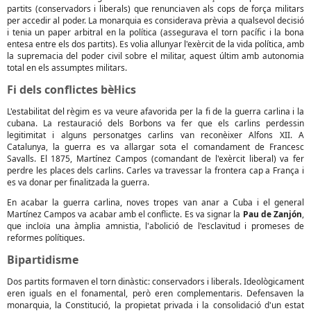
partits (conservadors i liberals) que renunciaven als cops de força militars
per accedir al poder. La monarquia es considerava prèvia a qualsevol decisió
i tenia un paper arbitral en la política (assegurava el torn pacífic i la bona
entesa entre els dos partits). Es volia allunyar l'exèrcit de la vida política, amb
la supremacia del poder civil sobre el militar, aquest últim amb autonomia
total en els assumptes militars.
Fi dels conflictes bèl·lics
L'estabilitat del règim es va veure afavorida per la fi de la guerra carlina i la
cubana. La restauració dels Borbons va fer que els carlins perdessin
legitimitat i alguns personatges carlins van reconèixer Alfons XII. A
Catalunya, la guerra es va allargar sota el comandament de Francesc
Savalls. El 1875, Martínez Campos (comandant de l'exèrcit liberal) va fer
perdre les places dels carlins. Carles va travessar la frontera cap a França i
es va donar per finalitzada la guerra.
En acabar la guerra carlina, noves tropes van anar a Cuba i el general
Martínez Campos va acabar amb el conflicte. Es va signar la
Pau de Zanjón
,
que incloïa una àmplia amnistia, l'abolició de l'esclavitud i promeses de
reformes polítiques.
Bipartidisme
Dos partits formaven el torn dinàstic: conservadors i liberals. Ideològicament
eren iguals en el fonamental, però eren complementaris. Defensaven la
monarquia, la Constitució, la propietat privada i la consolidació d'un estat