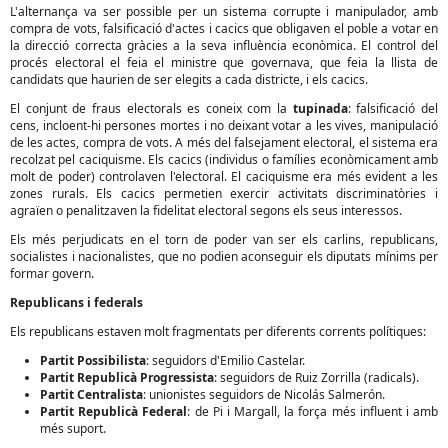
L'alternança va ser possible per un sistema corrupte i manipulador, amb
compra de vots, falsificació d'actes i cacics que obligaven el poble a votar en
la direcció correcta gràcies a la seva influència econòmica. El control del
procés electoral el feia el ministre que governava, que feia la llista de
candidats que haurien de ser elegits a cada districte, i els cacics.
El conjunt de fraus electorals es coneix com la
tupinada
: falsificació del
cens, incloent-hi persones mortes i no deixant votar a les vives, manipulació
de les actes, compra de vots. A més del falsejament electoral, el sistema era
recolzat pel caciquisme. Els cacics (individus o famílies econòmicament amb
molt de poder) controlaven l'electoral. El caciquisme era més evident a les
zones rurals. Els cacics permetien exercir activitats discriminatòries i
agraïen o penalitzaven la fidelitat electoral segons els seus interessos.
Els més perjudicats en el torn de poder van ser els carlins, republicans,
socialistes i nacionalistes, que no podien aconseguir els diputats mínims per
formar govern.
Republicans i federals
Els republicans estaven molt fragmentats per diferents corrents polítiques:
Partit Possibilista
: seguidors d'Emilio Castelar.
Partit Republicà Progressista
: seguidors de Ruiz Zorrilla (radicals).
Partit Centralista
: unionistes seguidors de Nicolás Salmerón.
Partit Republicà Federal
: de Pi i Margall, la força més influent i amb
més suport.