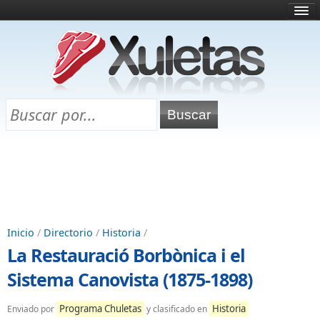
Inicio
¿Qué es esto?
Directorio
Selectividad
Chuletas para exámenes
Programa Chuletas
Inicio
/
Directorio
/
Historia
/
La Restauració Borbònica i el
Sistema Canovista (1875-1898)
Programa Chuletas
Historia
Enviado por
y clasificado en