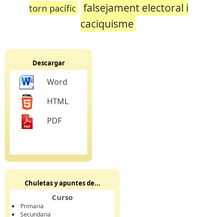
falsejament electoral i
torn pacífic
caciquisme
Descargar
Word
HTML
PDF
Chuletas y apuntes de...
Curso
Primaria
Secundaria