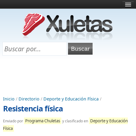
Inicio
¿Qué es esto?
Directorio
Selectividad
Chuletas para exámenes
Programa Chuletas
Inicio
/
Directorio
/
Deporte y Educación Física
/
Resistencia física
Programa Chuletas
Deporte y Educación
Enviado por
y clasificado en
Física