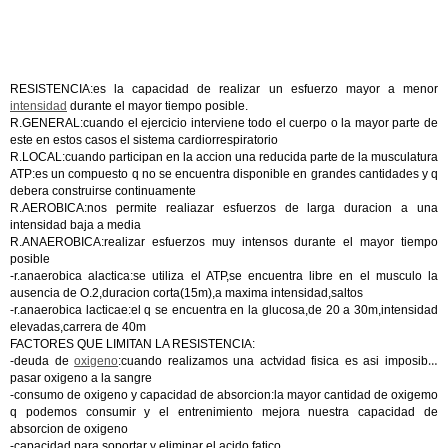
RESISTENCIA:es la capacidad de realizar un esfuerzo mayor a menor
intensidad
durante el mayor tiempo posible.
R.GENERAL:cuando el ejercicio interviene todo el cuerpo o la mayor parte de
este en estos casos el sistema cardiorrespiratorio
R.LOCAL:cuando participan en la accion una reducida parte de la musculatura
ATP:es un compuesto q no se encuentra disponible en grandes cantidades y q
debera construirse continuamente
R.AEROBICA:nos permite realiazar esfuerzos de larga duracion a una
intensidad baja a media
R.ANAEROBICA:realizar esfuerzos muy intensos durante el mayor tiempo
posible
-r.anaerobica alactica:se utiliza el ATP,se encuentra libre en el musculo la
ausencia de O.2,duracion corta(15m),a maxima intensidad,saltos
-r.anaerobica lacticae:el q se encuentra en la glucosa,de 20 a 30m,intensidad
elevadas,carrera de 40m
FACTORES QUE LIMITAN LA RESISTENCIA:
-deuda de
oxigeno
:cuando realizamos una actvidad fisica es asi imposible
pasar oxigeno a la sangre
-consumo de oxigeno y capacidad de absorcion:la mayor cantidad de oxigemo
q podemos consumir y el entrenimiento mejora nuestra capacidad de
absorcion de oxigeno
-capacidad para soportar y eliminar el acido fatico.