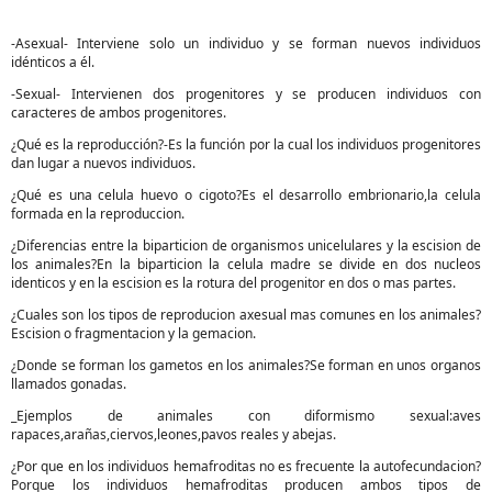
-Asexual- Interviene solo un individuo y se forman nuevos individuos
idénticos a él.
-Sexual- Intervienen dos progenitores y se producen individuos con
caracteres de ambos progenitores.
¿Qué es la reproducción?-Es la función por la cual los individuos progenitores
dan lugar a nuevos individuos.
¿Qué es una celula huevo o cigoto?Es el desarrollo embrionario,la celula
formada en la reproduccion.
¿Diferencias entre la biparticion de organismos unicelulares y la escision de
los animales?En la biparticion la celula madre se divide en dos nucleos
identicos y en la escision es la rotura del progenitor en dos o mas partes.
¿Cuales son los tipos de reproducion axesual mas comunes en los animales?
Escision o fragmentacion y la gemacion.
¿Donde se forman los gametos en los animales?Se forman en unos organos
llamados gonadas.
_Ejemplos de animales con diformismo sexual:aves
rapaces,arañas,ciervos,leones,pavos reales y abejas.
¿Por que en los individuos hemafroditas no es frecuente la autofecundacion?
Porque los individuos hemafroditas producen ambos tipos de