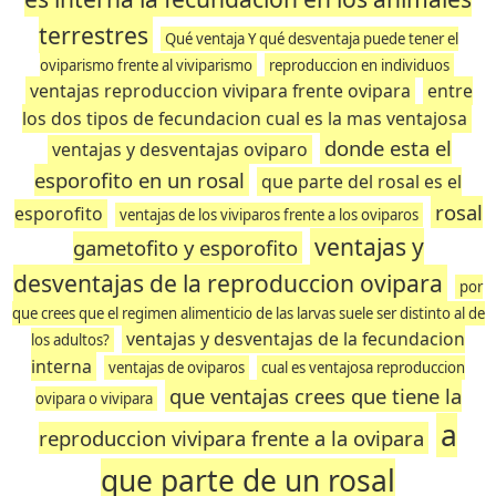
terrestres
Qué ventaja Y qué desventaja puede tener el
oviparismo frente al viviparismo
reproduccion en individuos
ventajas reproduccion vivipara frente ovipara
entre
los dos tipos de fecundacion cual es la mas ventajosa
donde esta el
ventajas y desventajas oviparo
esporofito en un rosal
que parte del rosal es el
rosal
esporofito
ventajas de los viviparos frente a los oviparos
ventajas y
gametofito y esporofito
desventajas de la reproduccion ovipara
por
que crees que el regimen alimenticio de las larvas suele ser distinto al de
ventajas y desventajas de la fecundacion
los adultos?
interna
ventajas de oviparos
cual es ventajosa reproduccion
que ventajas crees que tiene la
ovipara o vivipara
a
reproduccion vivipara frente a la ovipara
que parte de un rosal