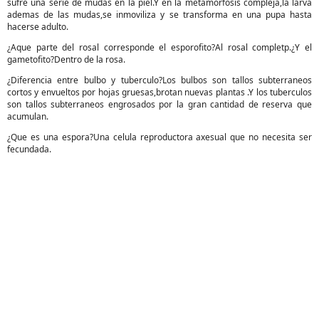
sufre una serie de mudas en la piel.Y en la metamorfosis compleja,la larva
ademas de las mudas,se inmoviliza y se transforma en una pupa hasta
hacerse adulto.
¿Aque parte del rosal corresponde el esporofito?Al rosal completp.¿Y el
gametofito?Dentro de la rosa.
¿Diferencia entre bulbo y tuberculo?Los bulbos son tallos subterraneos
cortos y envueltos por hojas gruesas,brotan nuevas plantas .Y los tuberculos
son tallos subterraneos engrosados por la gran cantidad de reserva que
acumulan.
¿Que es una espora?Una celula reproductora axesual que no necesita ser
fecundada.