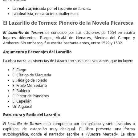
La
realista
, iniciada por el
Lazarillo de Tormes
.
La
idealista
, de carácter caballeresco.
El Lazarillo de Tormes: Pionero de la Novela Picaresca
El Lazarillo de Tormes
es conocido por sus ediciones de 1554 en cuatro
lugares diferentes: Burgos, Alcalá de Henares, Medina del Campo y
Amberes. Sin embargo, fue escrita bastante antes, entre 1529 y 1532.
Argumento y Personajes del Lazarillo
La obra narra las vivencias de Lázaro con sus sucesivos amos, que incluyen:
El Ciego
El Clérigo de Maqueda
El Hidalgo de Toledo
El Fraile Mercedario
El Buldero
El Pintor de Panderos
El Capellán
Un Alguacil
Estructura y Estilo del Lazarillo
El Lazarillo de Tormes
está compuesto por un prólogo y siete tratados o
capítulos, de extensión muy desigual. El libro presenta una forma
autobiográfica, donde el narrador escribe a «Vuestra Merced». La obra