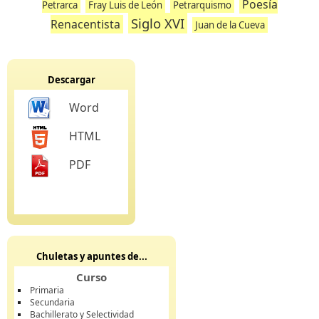
Poesía
Petrarca
Fray Luis de León
Petrarquismo
Siglo XVI
Renacentista
Juan de la Cueva
Descargar
Word
HTML
PDF
Chuletas y apuntes de...
Curso
Primaria
Secundaria
Bachillerato y Selectividad