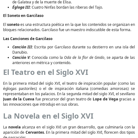
de Galatea y de la muerte de Elisa.
Égloga III:
Cuatro Ninfas bordan las riberas del Tajo.
El Soneto en Garcilaso
El
soneto
es una estructura poética en la que los contenidos se organizan en
bloques relacionados. Garcilaso fue un maestro indiscutible de esta forma.
Las Canciones de Garcilaso
Canción III:
Escrita por Garcilaso durante su destierro en una isla del
Danubio.
Canción V:
Conocida como la
Oda de la flor de Gnido
, se aparta de las
anteriores en métrica y contenido.
El Teatro en el Siglo XVI
En la primera mitad del siglo XVI, el teatro de inspiración popular (como las
églogas pastoriles) o el de inspiración italiana (comedias amorosas) se
representaban en los palacios. En la segunda mitad del siglo XVI, el sevillano
Juan de la Cueva
fue precursor del gran teatro de
Lope de Vega
gracias a
las innovaciones que introdujo en sus obras.
La Novela en el Siglo XVI
La
novela
alcanza en el siglo XVI un gran desarrollo, que culminaría con la
aparición de
Cervantes
. En la primera mitad del siglo XVI, florecen dos tipos
de narración: