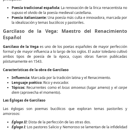
Poesía tradicional española:
La renovación de la lírica renacentista no
supuso el olvido de la poesía medieval castellana.
Poesía italianizante:
Una poesía más culta e innovadora, marcada por
la idealización y temas bucólicos y pastoriles.
Garcilaso de la Vega: Maestro del Renacimiento
Español
Garcilaso de la Vega
es uno de los poetas españoles de mayor perfección
formal y de mayor influencia a lo largo de los siglos. El autor toledano cultivó
ambos tipos de poesía de la época, cuyas obras fueron publicadas
póstumamente en 1543.
Características de la obra de Garcilaso
Influencia:
Marcada por la tradición latina y el Renacimiento.
Lenguaje poético:
Rico y evocador.
Tópicos:
Recurrentes como el
locus amoenus
(lugar ameno) y el
carpe
diem
(aprovecha el momento).
Las Églogas de Garcilaso
Las églogas son poemas bucólicos que exploran temas pastoriles y
amorosos:
Égloga II:
Dista de la perfección de las otras dos.
Égloga I:
Los pastores Salicio y Nemoroso se lamentan de la infidelidad