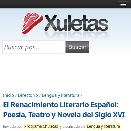
Inicio
¿Qué es esto?
Directorio
Selectividad
Chuletas para exámenes
Programa Chuletas
Inicio
/
Directorio
/
Lengua y literatura
/
El Renacimiento Literario Español:
Poesía, Teatro y Novela del Siglo XVI
Programa Chuletas
Lengua y literatura
Enviado por
y clasificado en