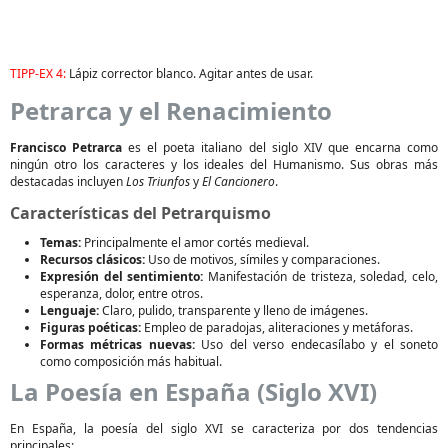
TIPP-EX 4:
Lápiz corrector blanco. Agitar antes de usar.
Petrarca y el Renacimiento
Francisco Petrarca
es el poeta italiano del siglo XIV que encarna como
ningún otro los caracteres y los ideales del Humanismo. Sus obras más
destacadas incluyen
Los Triunfos
y
El Cancionero
.
Características del Petrarquismo
Temas:
Principalmente el amor cortés medieval.
Recursos clásicos:
Uso de motivos, símiles y comparaciones.
Expresión del sentimiento:
Manifestación de tristeza, soledad, celo,
esperanza, dolor, entre otros.
Lenguaje:
Claro, pulido, transparente y lleno de imágenes.
Figuras poéticas:
Empleo de paradojas, aliteraciones y metáforas.
Formas métricas nuevas:
Uso del verso endecasílabo y el soneto
como composición más habitual.
La Poesía en España (Siglo XVI)
En España, la poesía del siglo XVI se caracteriza por dos tendencias
principales: