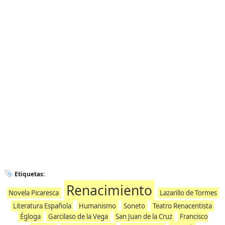
Etiquetas:
Renacimiento
Novela Picaresca
Lazarillo de Tormes
Literatura Española
Humanismo
Soneto
Teatro Renacentista
Égloga
Garcilaso de la Vega
San Juan de la Cruz
Francisco