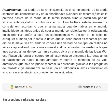
Reminicencia.
La teoría de la reminiscencia es el complemento de la teoría
socrática del conocimiento y de la enseñanaza./Conocer es recordar,ésta es la
premisa básica de la teoría de la reminiscencia.Aunque postulada por un
filósofo anterior,Platón la introduce en su filosofía.Para éste,la enseñanza
consiste en recordar lo que el alma sabía cuando habita en el mundo
inteligiblede las ideas antes de caer al mundo sensible./La teoría está basada
en la premisa según la cual los conocimientos ya existen en el alma de
cualquier humano,por lo tanto lo único que se debe hacer es recordar por me
dio de la mayeútica./Cuando se conoce una verdad de ste tipo, en realida no
se está aprendiendo nada nuevo,nuestra alma recuerda una verdad a la que
tuvo acceso antes de reencarnarse,cuando vivía en el mundo de las ideas./Por
eso Pláton diferencia el cuerpo del alma;en ésta se encuentra las ideas antes
dl nacimiento.Al nacer queda atrapada y pierde la memoria de su vida
anterior.Así que solo se puede recordar lo aprendido gracias a las preguntas
del filósofo,cuya enseñanza se basa ,no en introducir nuevos conocimientos
sino en sacar a relucir lso conociemientos olvidados.
Karma:
16%
Visitas: 1.209
Entradas relacionadas: