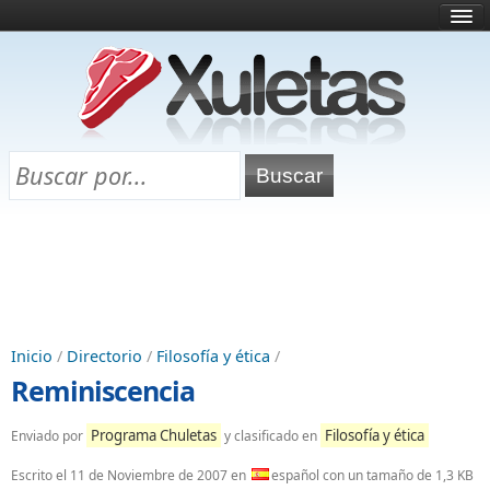
Inicio
¿Qué es esto?
Directorio
Selectividad
Chuletas para exámenes
Programa Chuletas
Inicio
/
Directorio
/
Filosofía y ética
/
Reminiscencia
Programa Chuletas
Filosofía y ética
Enviado por
y clasificado en
Escrito el
11 de Noviembre de 2007
en
español con un tamaño de 1,3 KB