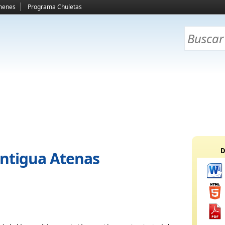
menes
Programa Chuletas
D
Antigua Atenas