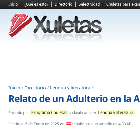
Inicio
¿Qué es esto?
Directorio
Selectividad
Chuletas para exá
Inicio
/
Directorio
/
Lengua y literatura
/
Relato de un Adulterio en la 
Programa Chuletas
Lengua y literatura
Enviado por
y clasificado en
Escrito el
6 de Enero de 2025
en
español con un tamaño de 4,33 KB