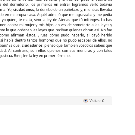
 del dormitorio, los primeros en entrar logramos verlo todavía
ama. Yo,
ciudadanos
, lo derribo de un puñetazo y, mientras llevaba
ando en mi propia casa. Aquél admitió que me agraviaba y me pedía
y yo quien, te mata, sino la ley de Atenas que tú infringes. La has
en contra mi mujer y mis hijos, en vez de someterte a las leyes y
nte lo que ordenan las leyes que reciban quienes obran así. No fue
, como afirman éstos. ¿Pues cómo pudo hacerlo, si cayó herido
s; si había dentro tantos hombres que no pudo escapar de ellos, no
aban? Es que,
ciudadanos
, pienso que también vosotros sabéis que
. Al contrario, son ellos quienes con sus mentiras y con tales
usticia. Bien, lee la ley en primer término.
Visitas: 0