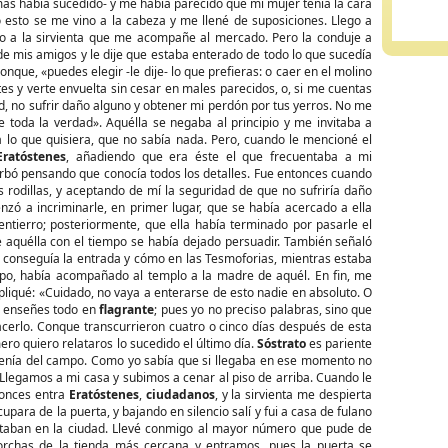
ás había sucedido- y me había parecido que mi mujer tenía la cara
o esto se me vino a la cabeza y me llené de suposiciones. Llego a
o a la sirvienta que me acompañe al mercado. Pero la conduje a
e mis amigos y le dije que estaba enterado de todo lo que sucedía
onque, «puedes elegir -le dije- lo que prefieras: o caer en el molino
es y verte envuelta sin cesar en males parecidos, o, si me cuentas
d, no sufrir daño alguno y obtener mi perdón por tus yerros. No me
e toda la verdad». Aquélla se negaba al principio y me invitaba a
a lo que quisiera, que no sabía nada. Pero, cuando le mencioné el
Eratóstenes
, añadiendo que era éste el que frecuentaba a mi
urbó pensando que conocía todos los detalles. Fue entonces cuando
 rodillas, y aceptando de mí la seguridad de que no sufriría daño
nzó a incriminarle, en primer lugar, que se había acercado a ella
entierro; posteriormente, que ella había terminado por pasarle el
e aquélla con el tiempo se había dejado persuadir. También señaló
conseguía la entrada y cómo en las Tesmoforias, mientras estaba
po, había acompañado al templo a la madre de aquél. En fin, me
pliqué: «Cuidado, no vaya a enterarse de esto nadie en absoluto. O
o enseñes todo en
flagrante
; pues yo no preciso palabras, sino que
acerlo. Conque transcurrieron cuatro o cinco días después de esta
o quiero relataros lo sucedido el último día.
Sóstrato
es pariente
venía del campo. Como yo sabía que si llegaba en ese momento no
 Llegamos a mi casa y subimos a cenar al piso de arriba. Cuando le
tonces entra
Eratóstenes
,
ciudadanos
, y la sirvienta me despierta
para de la puerta, y bajando en silencio salí y fui a casa de fulano
staban en la ciudad. Llevé conmigo al mayor número que pude de
rchas de la tienda más cercana y entramos, pues la puerta se