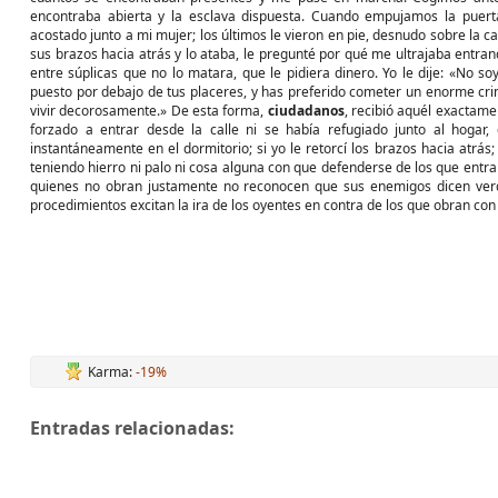
encontraba abierta y la esclava dispuesta. Cuando empujamos la puerta
acostado junto a mi mujer; los últimos le vieron en pie, desnudo sobre la c
sus brazos hacia atrás y lo ataba, le pregunté por qué me ultrajaba entr
entre súplicas que no lo matara, que le pidiera dinero. Yo le dije: «No so
puesto por debajo de tus placeres, y has preferido cometer un enorme crim
vivir decorosamente.» De esta forma,
ciudadanos
, recibió aquél exactame
forzado a entrar desde la calle ni se había refugiado junto al hogar
instantáneamente en el dormitorio; si yo le retorcí los brazos hacia atrá
teniendo hierro ni palo ni cosa alguna con que defenderse de los que entr
quienes no obran justamente no reconocen que sus enemigos dicen verdad
procedimientos excitan la ira de los oyentes en contra de los que obran con j
Karma:
-19%
Entradas relacionadas: