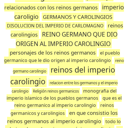
imperio
relacionados con los reinos germanos
caroligio
GERMANOS Y CAROLINGIOS
reinos
DISOLUCION DEL IMPERIO DE CARLOMAGNO
REINO GERMANO QUE DIO
carolingios
ORIGEN AL IMPERIO CAROLINGIO
personajes de los reinos germanos
el pueblo
germanico que le dio origen al imperio carolingio
reino
reinos del imperio
germano carolingio
carolingio
relacion entre los germanos y el imperio
monografia del
carolingio
Religión reinos germanicos
imperio islamico de los pueblos germanos
que es el
reino germanico al imperio carolingio
reinos
en que consistio los
germanicos y carolingios
reinos germanos al imperio carolingio
todo lo