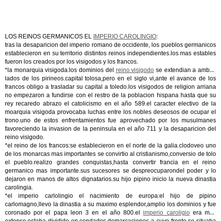
LOS REINOS GERMANICOS EL
IMPERIO CAROLINGIO
:
tras la desaparicion del imperio romano de occidente, los pueblos germanicos
establecieron en su territorio distintos reinos independientes.los mas estables
fueron los creados por los visigodos y los francos.
*la monarquia visigoda:los dominios del
reino visigodo
se extendian a ambos
lados de los pirineos.capital tolosa,pero en el siglo vi,ante el avance de los
francos obligo a trasladar su capital a toledo.los visigodos de religion arriana
no empezaron a fundirse con el restro de la poblacion hispana hasta que su
rey recaredo abrazo el catolicismo en el año 589.el caracter electivo de la
moarquia visigoda provocaba luchas entre los nobles deseosos de ocupar el
trono.uno de estos enfrentamientos fue aprovechado por los musulmanes
favoreciendo la invasion de la peninsula en el año 711 y la desaparicion del
reino visigodo.
*el reino de los francos:se establecieron en el norte de la galia.clodoveo uno
de los monarcas mas importantes se convirtio al cristianismo,conversio de tolo
el pueblo.realizo grandes conquistas,hasta convertir francia en el reino
germanico mas importante.sus sucesores se despreocuparondel poder y lo
dejaron en manos de altos dignatarios.su hijo pipino inicio la nueva dinastia
carolingia.
*el imperio carlolingio el nacimiento de europa:el hijo de pipino
carlomagno,llevo la dinastia a su maximo esplendor,amplio los dominios y fue
coronado por el papa leon 3 en el año 800.el
imperio caroligio
era muy