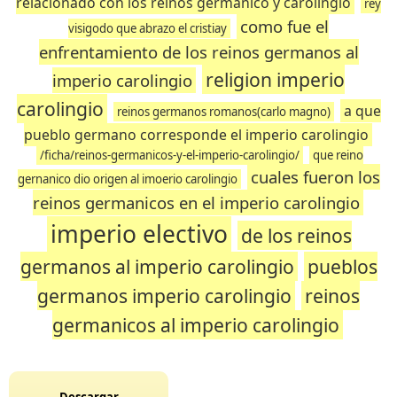
relacionado con los reinos germánico y carolingio
rey
como fue el
visigodo que abrazo el cristiay
enfrentamiento de los reinos germanos al
religion imperio
imperio carolingio
carolingio
a que
reinos germanos romanos(carlo magno)
pueblo germano corresponde el imperio carolingio
/ficha/reinos-germanicos-y-el-imperio-carolingio/
que reino
cuales fueron los
gernanico dio origen al imoerio carolingio
reinos germanicos en el imperio carolingio
imperio electivo
de los reinos
germanos al imperio carolingio
pueblos
germanos imperio carolingio
reinos
germanicos al imperio carolingio