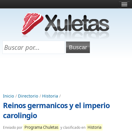
Inicio
¿Qué es esto?
Directorio
Selectividad
Chuletas para exámenes
Programa Chuletas
Inicio
/
Directorio
/
Historia
/
Reinos germanicos y el imperio
carolingio
Programa Chuletas
Historia
Enviado por
y clasificado en