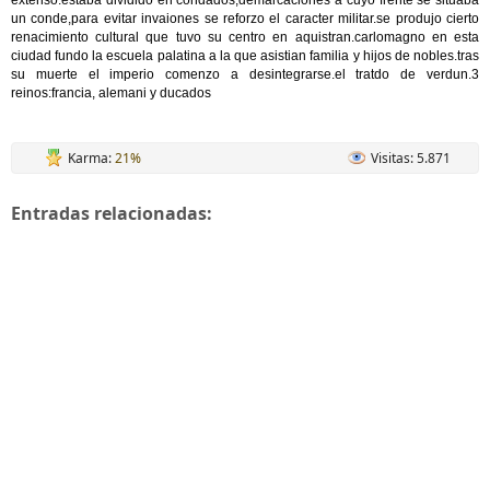
extenso.estaba dividido en condados,demarcaciones a cuyo frente se situaba
un conde,para evitar invaiones se reforzo el caracter militar.se produjo cierto
renacimiento cultural que tuvo su centro en aquistran.carlomagno en esta
ciudad fundo la escuela palatina a la que asistian familia y hijos de nobles.tras
su muerte el imperio comenzo a desintegrarse.el tratdo de verdun.3
reinos:francia, alemani y ducados
Karma:
21%
Visitas: 5.871
Entradas relacionadas: