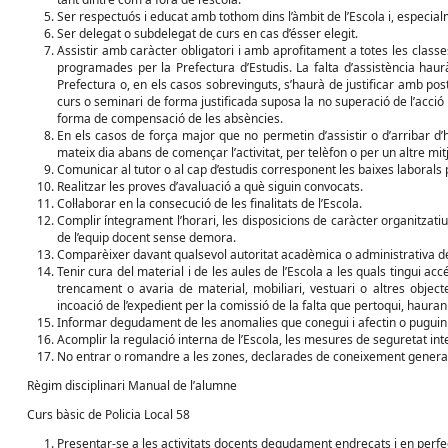
Ser respectuós i educat amb tothom dins l’àmbit de l’Escola i, especia
Ser delegat o subdelegat de curs en cas d’ésser elegit.
Assistir amb caràcter obligatori i amb aprofitament a totes les classe
programades per la Prefectura d’Estudis. La falta d’assistència haur
Prefectura o, en els casos sobrevinguts, s’haurà de justificar amb pos
curs o seminari de forma justificada suposa la no superació de l’acció
forma de compensació de les absències.
En els casos de força major que no permetin d’assistir o d’arribar d’
mateix dia abans de començar l’activitat, per telèfon o per un altre mitjà
Comunicar al tutor o al cap d’estudis corresponent les baixes laborals 
Realitzar les proves d’avaluació a què siguin convocats.
Col·laborar en la consecució de les finalitats de l’Escola.
Complir íntegrament l’horari, les disposicions de caràcter organitzatiu,
de l’equip docent sense demora.
Comparèixer davant qualsevol autoritat acadèmica o administrativa d
Tenir cura del material i de les aules de l’Escola a les quals tingui a
trencament o avaria de material, mobiliari, vestuari o altres object
incoació de l’expedient per la comissió de la falta que pertoqui, hauran
Informar degudament de les anomalies que conegui i afectin o puguin 
Acomplir la regulació interna de l’Escola, les mesures de seguretat in
No entrar o romandre a les zones, declarades de coneixement general, d
Règim disciplinari Manual de l’alumne
Curs bàsic de Policia Local 58
Presentar-se a les activitats docents degudament endreçats i en perfec