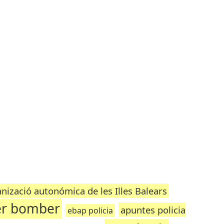
nizació autonómica de les Illes Balears
er bomber
apuntes policia
ebap policia