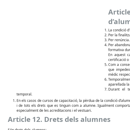
Artic
d’alu
La condició d
Per la finalitz
Per renúncia.
Per abandonam
formativa dur
En aquest ca
certificació o 
Com a conseq
que impedeix
mèdic respect
Temporalmen
aparellada la
Durant el t
temporal.
En els casos de cursos de capacitació, la pèrdua de la condició d’alumn
i de tots els drets que es tinguin com a alumne. Igualment comporta la
especialment de les acreditacions i el vestuari.
Article 12. Drets dels alumnes
Són drets dels alumnes: