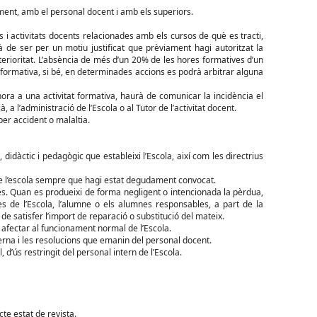
lment, amb el personal docent i amb els superiors.
s i activitats docents relacionades amb els cursos de què es tracti,
à de ser per un motiu justificat que prèviament hagi autoritzat la
terioritat. L’absència de més d’un 20% de les hores formatives d’un
 formativa, si bé, en determinades accions es podrà arbitrar alguna
hora a una activitat formativa, haurà de comunicar la incidència el
, a l’administració de l’Escola o al Tutor de l’activitat docent.
per accident o malaltia.
 didàctic i pedagògic que estableixi l’Escola, així com les directrius
e l’escola sempre que hagi estat degudament convocat.
ccés. Quan es produeixi de forma negligent o intencionada la pèrdua,
es de l’Escola, l’alumne o els alumnes responsables, a part de la
 de satisfer l’import de reparació o substitució del mateix.
afectar al funcionament normal de l’Escola.
terna i les resolucions que emanin del personal docent.
’ús restringit del personal intern de l’Escola.
te estat de revista.