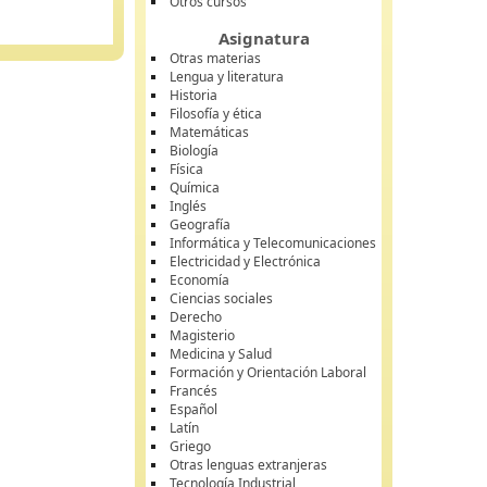
Otros cursos
Asignatura
Otras materias
Lengua y literatura
Historia
Filosofía y ética
Matemáticas
Biología
Física
Química
Inglés
Geografía
Informática y Telecomunicaciones
Electricidad y Electrónica
Economía
Ciencias sociales
Derecho
Magisterio
Medicina y Salud
Formación y Orientación Laboral
Francés
Español
Latín
Griego
Otras lenguas extranjeras
Tecnología Industrial