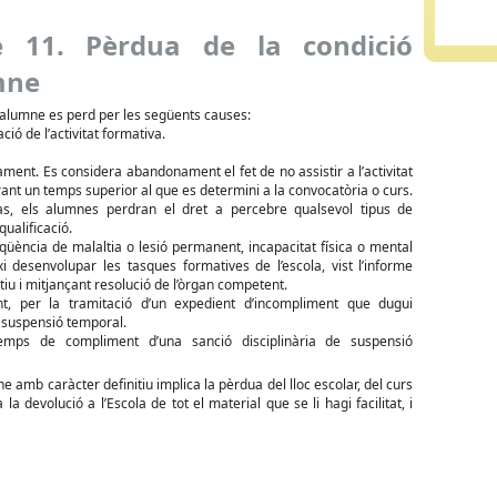
le 11. Pèrdua de la condició
mne
’alumne es perd per les següents causes:
ació de l’activitat formativa.
ent. Es considera abandonament el fet de no assistir a l’activitat
ant un temps superior al que es determini a la convocatòria o curs.
s, els alumnes perdran el dret a percebre qualsevol tipus de
qualificació.
üència de malaltia o lesió permanent, incapacitat física o mental
i desenvolupar les tasques formatives de l’escola, vist l’informe
iu i mitjançant resolució de l’òrgan competent.
t, per la tramitació d’un expedient d’incompliment que dugui
 suspensió temporal.
emps de compliment d’una sanció disciplinària de suspensió
e amb caràcter definitiu implica la pèrdua del lloc escolar, del curs
 devolució a l’Escola de tot el material que se li hagi facilitat, i