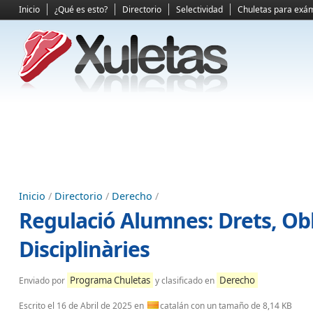
Inicio
¿Qué es esto?
Directorio
Selectividad
Chuletas para exá
Inicio
/
Directorio
/
Derecho
/
Regulació Alumnes: Drets, Obl
Disciplinàries
Programa Chuletas
Derecho
Enviado por
y clasificado en
Escrito el
16 de Abril de 2025
en
catalán con un tamaño de 8,14 KB