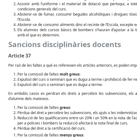
Assistir amb l’uniforme i el material de dotació que pertoqui, a tot
condicions generals del curs.
Abstenir-se de fumar, consumir begudes alcohòliques i drogues tòxiq
l’Escola.
Abstenir-se de consumir aliments dins el recinte de l’Escola, excepte en
Els alumnes dels cursos bàsics de bombers s’hauran d’ajustar a la ti
amb el que es determini.
Sancions disciplinàries docents
Article 37
Per raó de les faltes a què es refereixen els articles anteriors, es poden im
Per la comissió de faltes
molt greus
:
Expulsió del curs o seminari que es dugui a terme i prohibició de fer-
Expulsió del curs o seminari que es dugui a terme.
En ambdós casos es perdran els drets a percebre les subvencions, els aju
d’alumne dels mateixos.
Per la comissió de faltes
greus
:
Pèrdua del dret a percebre les subvencions, els ajuts o les indemnitzac
Reducció de les qualificacions entre un 20% i un 50% en la nota de l’ac
per a policies i bombers la reducció afectarà la nota final de curs.
Pèrdua del dret a la certificació del curs.
Per la comissió de faltes
menys greus
: