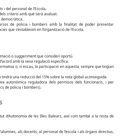
 i del personal de l’Escola.
els criteris amb què serà avaluat.
a democràtica.
ursos de policia i bombers amb la finalitat de poder presentar
ies que s’estableixin en l’organització de l’Escola.
lamació o suggeriment que consideri oportú.
la d’acord amb la seva regulació específica.
 formativa o, si escau, la participació en aquesta, sempre que tinguin
eix tindrà una reducció del 15% sobre la nota global aconseguida.
va autonòmica reguladora dels permisos dels funcionaris, i per
cs de policia i bombers).
s
tut d’Autonomia de les Illes Balears, així com també a la resta de
umnes, als docents, al personal de l’escola i als òrgans directius,