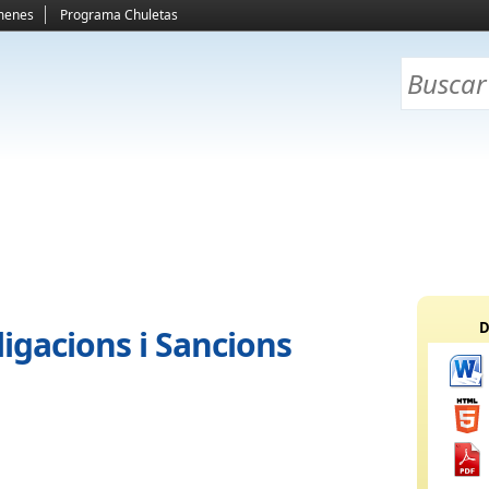
menes
Programa Chuletas
D
igacions i Sancions