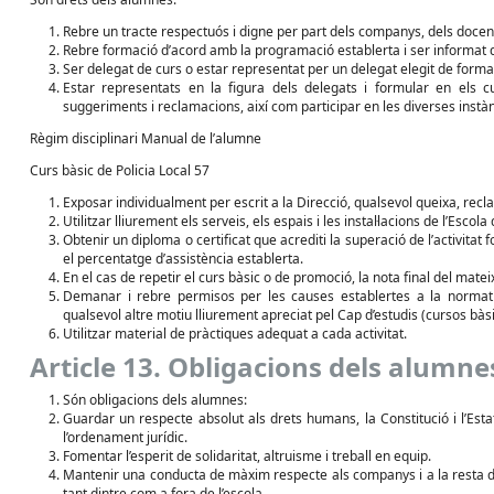
Rebre un tracte respectuós i digne per part dels companys, dels docents
Rebre formació d’acord amb la programació establerta i ser informat d
Ser delegat de curs o estar representat per un delegat elegit de form
Estar representats en la figura dels delegats i formular en els c
suggeriments i reclamacions, així com participar en les diverses instànc
Règim disciplinari Manual de l’alumne
Curs bàsic de Policia Local 57
Exposar individualment per escrit a la Direcció, qualsevol queixa, rec
Utilitzar lliurement els serveis, els espais i les instal·lacions de l’Esco
Obtenir un diploma o certificat que acrediti la superació de l’activitat
el percentatge d’assistència establerta.
En el cas de repetir el curs bàsic o de promoció, la nota final del mat
Demanar i rebre permisos per les causes establertes a la normati
qualsevol altre motiu lliurement apreciat pel Cap d’estudis (cursos bàsi
Utilitzar material de pràctiques adequat a cada activitat.
Article 13. Obligacions dels alumne
Són obligacions dels alumnes:
Guardar un respecte absolut als drets humans, la Constitució i l’Esta
l’ordenament jurídic.
Fomentar l’esperit de solidaritat, altruisme i treball en equip.
Mantenir una conducta de màxim respecte als companys i a la resta d’al
tant dintre com a fora de l’escola.