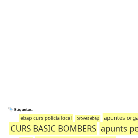
Etiquetas:
apuntes orga
ebap curs policia local
proves ebap
CURS BASIC BOMBERS
apunts p