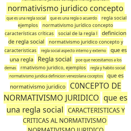
normativismo juridico concepto
regla social
que es una regla social
que es una regla o acuerdo
ejemplos
normativismo jurídico concepto
definicion
características críticas
social de la regla l
de regla social
normativismo juridico concepto y
que es
caracteristicas
regla social aspecto interno y externo
Regla social
una regla
poe que necesitamos a los
rmativismo juridico, ejemplos
demas
regla y habito social
que es
normativismo juridica definicion venezolana coceptos
C0NCEPTO DE
normativismo juridico
NORMATIVISMO JURIDICO
que es
una regla social
CARACTERISTICAS Y
CRITICAS AL NORMATIVISMO
NORMATIVISMO JURIDICO