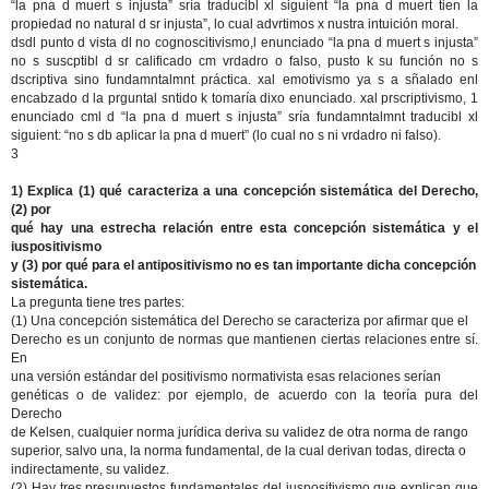
“la pna d muert s injusta” sría traducibl xl siguient “la pna d muert tien la
propiedad no natural d sr injusta”, lo cual advrtimos x nustra intuición moral.
dsdl punto d vista dl no cognoscitivismo,l enunciado “la pna d muert s injusta”
no s suscptibl d sr calificado cm vrdadro o falso, pusto k su función no s
dscriptiva sino fundamntalmnt práctica. xal emotivismo ya s a sñalado enl
encabzado d la prguntal sntido k tomaría dixo enunciado. xal prscriptivismo, 1
enunciado cml d “la pna d muert s injusta” sría fundamntalmnt traducibl xl
siguient: “no s db aplicar la pna d muert” (lo cual no s ni vrdadro ni falso).
3
1) Explica (1) qué caracteriza a una concepción sistemática del Derecho,
(2) por
qué hay una estrecha relación entre esta concepción sistemática y el
iuspositivismo
y (3) por qué para el antipositivismo no es tan importante dicha concepción
sistemática.
La pregunta tiene tres partes:
(1) Una concepción sistemática del Derecho se caracteriza por afirmar que el
Derecho es un conjunto de normas que mantienen ciertas relaciones entre sí.
En
una versión estándar del positivismo normativista esas relaciones serían
genéticas o de validez: por ejemplo, de acuerdo con la teoría pura del
Derecho
de Kelsen, cualquier norma jurídica deriva su validez de otra norma de rango
superior, salvo una, la norma fundamental, de la cual derivan todas, directa o
indirectamente, su validez.
(2) Hay tres presupuestos fundamentales del iuspositivismo que explican que