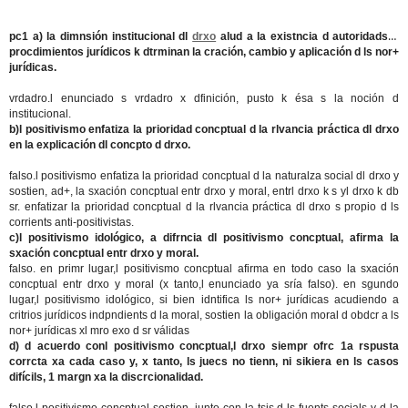
pc1
a) la dimnsión institucional dl
drxo
alud a la existncia d autoridads y
procdimientos jurídicos k dtrminan la cración, cambio y aplicación d ls nor+
jurídicas.
vrdadro.l enunciado s vrdadro x dfinición, pusto k ésa s la noción d
institucional.
b)l positivismo enfatiza la prioridad concptual d la rlvancia práctica dl drxo
en la explicación dl concpto d drxo.
falso.l positivismo enfatiza la prioridad concptual d la naturalza social dl drxo y
sostien, ad+, la sxación concptual entr drxo y moral, entrl drxo k s yl drxo k db
sr. enfatizar la prioridad concptual d la rlvancia práctica dl drxo s propio d ls
corrients anti-positivistas.
c)l positivismo idológico, a difrncia dl positivismo concptual, afirma la
sxación concptual entr drxo y moral.
falso. en primr lugar,l positivismo concptual afirma en todo caso la sxación
concptual entr drxo y moral (x tanto,l enunciado ya sría falso). en sgundo
lugar,l positivismo idológico, si bien idntifica ls nor+ jurídicas acudiendo a
critrios jurídicos indpndients d la moral, sostien la obligación moral d obdcr a ls
nor+ jurídicas xl mro exo d sr válidas
d) d acuerdo conl positivismo concptual,l drxo siempr ofrc 1a rspusta
corrcta xa cada caso y, x tanto, ls juecs no tienn, ni sikiera en ls casos
difícils, 1 margn xa la discrcionalidad.