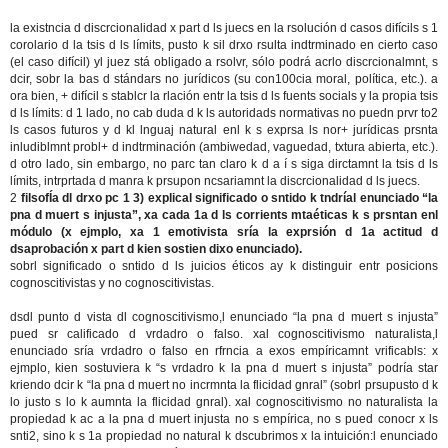
la existncia d discrcionalidad x part d ls juecs en la rsolución d casos difícils s 1
corolario d la tsis d ls límits, pusto k sil drxo rsulta indtrminado en cierto caso
(el caso difícil) yl juez stá obligado a rsolvr, sólo podrá acrlo discrcionalmnt, s
dcir, sobr la bas d stándars no jurídicos (su con100cia moral, política, etc.). a
ora bien, + difícil s stablcr la rlación entr la tsis d ls fuents socials y la propia tsis
d ls límits: d 1 lado, no cab duda d k ls autoridads normativas no puedn prvr to2
ls casos futuros y d kl lnguaj natural enl k s exprsa ls nor+ jurídicas prsnta
inludiblmnt probl+ d indtrminación (ambiwedad, vaguedad, txtura abierta, etc.).
d otro lado, sin embargo, no parc tan claro k d a í s siga dirctamnt la tsis d ls
límits, intrprtada d manra k prsupon ncsariamnt la discrcionalidad d ls juecs.
2
filsofÍa dl drxo pc 1
3) explical significado o sntido k tndríal enunciado “la
pna d muert s injusta”, xa cada 1a d ls corrients mtaéticas k s prsntan enl
módulo (x ejmplo, xa 1 emotivista sría la exprsión d 1a actitud d
dsaprobación x part d kien sostien dixo enunciado).
sobrl significado o sntido d ls juicios éticos ay k distinguir entr posicions
cognoscitivistas y no cognoscitivistas.
dsdl punto d vista dl cognoscitivismo,l enunciado “la pna d muert s injusta”
pued sr calificado d vrdadro o falso. xal cognoscitivismo naturalista,l
enunciado sría vrdadro o falso en rfrncia a exos empíricamnt vrificabls: x
ejmplo, kien sostuviera k “s vrdadro k la pna d muert s injusta” podría star
kriendo dcir k “la pna d muert no incrmnta la flicidad gnral” (sobrl prsupusto d k
lo justo s lo k aumnta la flicidad gnral). xal cognoscitivismo no naturalista la
propiedad k ac a la pna d muert injusta no s empírica, no s pued conocr x ls
snti2, sino k s 1a propiedad no natural k dscubrimos x la intuición:l enunciado