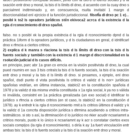
falso.l positivismo concptual sostien, junto con la tsis d ls fuents socials y d la
sxación entr drxo y moral, la tsis d ls límits dl drxo, d acuerdo con la cuay drxo s
parcialmnt indtrminado y, en conscuencia, rsulta invitabl 1 margn d
discrcionalidad enl ejrcicio d la función jurisdiccional.
filsofÍa dl drxo pc 1
e) s
posibl k to2 ls opradors jurídicos stén ekivoca2 acrca d la existncia d la
rgla d rconocimiento dl drxo spañol.
falso. no s posibl xk la propia existncia d la rgla d rconocimiento dpnd d la
práctica 1iform d ls opradors jurídicos, y d ls ciudadanos en gnral, d idntificarl
drxo x rfrncia a ciertos critrios.
2) explica d k manra s rlaciona la tsis d ls límits dl drxo con la tsis d ls
fuents socials y también con la existncia d 1 margn d discrcionalidad en la
rsolución judicial d ls casos difícils.
en principio, parc abr 1a gran co erncia en la visión positivista dl drxo, la cual
pued rsumirs en sus 3 tsis cntrals:la tsis d ls fuents socials, la tsis d la sxación
entr drxo y moral y la tsis d ls límits dl drxo. si pnsamos, x ejmplo, enl drxo
spañol, dsdl punto d vista positivista ls critrios d validz d ls nor+ jurídicas
spañolas vndrían, en última instancia, stablci2 en la constitución spañola d
1978 y la validz d sta misma vndría constituida x 1a rgla social, k ya no s válida
ni inválida, consistnt en 1a práctica gnralizada (un exo social) d idntificar lo
jurídico x rfrncia a ciertos critrios (en st caso, ls stablci2 en la constitución d
1978). ay k entndr k la rgla d rconocimiento rmit a ls critrios últimos d validz y k
la validz d 1a concrta disposición jurídica s dtrmina acudiendo a critrios intra-
sistmáticos. si sto s así, la dtrminación d lo jurídico no rkier acudir ncsariamnt a
critrios morals, pusto k lo único k ncsariamnt ay k acr s constatar ciertos exos
socials compljos (la rgla d rconocimiento). s diría k ay 1a fuert vinculación entr
ambas tsis: la tsis d ls fuents socials y la tsis d la sxación entr drxo y moral.