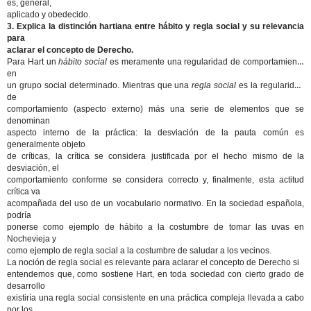
es, general,
aplicado y obedecido.
3. Explica la distinción hartiana entre hábito y regla social y su relevancia
para
aclarar el concepto de Derecho.
Para Hart un
hábito social
es meramente una regularidad de comportamiento
en
un grupo social determinado. Mientras que una
regla social
es la regularidad
de
comportamiento (aspecto externo) más una serie de elementos que se
denominan
aspecto interno de la práctica: la desviación de la pauta común es
generalmente objeto
de críticas, la crítica se considera justificada por el hecho mismo de la
desviación, el
comportamiento conforme se considera correcto y, finalmente, esta actitud
crítica va
acompañada del uso de un vocabulario normativo. En la sociedad española,
podría
ponerse como ejemplo de hábito a la costumbre de tomar las uvas en
Nochevieja y
como ejemplo de regla social a la costumbre de saludar a los vecinos.
La noción de regla social es relevante para aclarar el concepto de Derecho si
entendemos que, como sostiene Hart, en toda sociedad con cierto grado de
desarrollo
existiría una regla social consistente en una práctica compleja llevada a cabo
por los