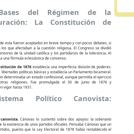
Bases del Régimen de la
uración: La Constitución de
 de esta fueron aceptados en breve tiempo y con pocos debates, si
los que afectaban a la cuestión religiosa. El Congreso se dividió
ensores de la unidad católica y los partidarios de la tolerancia. Al
gó a una fórmula eclesiástica de consenso.
stitución de 1876
establecía una imperfecta división de poderes.
 libertades políticas básicas y establecía un Parlamento bicameral.
ón determinaba un estado confesional, aunque permitía el ejercicio
otras religiones. Fue promulgada el 30 de junio de 1876 y
n vigor hasta 1931.
stema Político Canovista:
 canovista
. Cánovas lo sustentó sobre dos apoyos: la
soberanía
de la existencia de unos partidos oficiales. Pensaba Cánovas que un
tidos, puesto que la Ley Electoral de 1878 había restablecido el