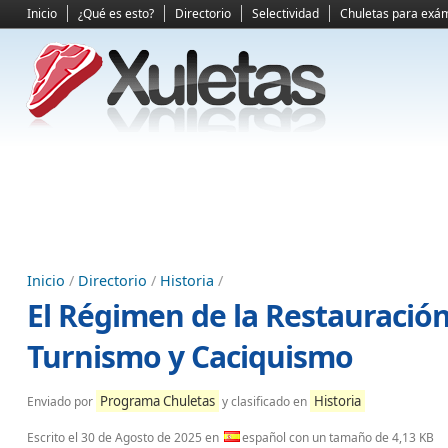
Inicio
¿Qué es esto?
Directorio
Selectividad
Chuletas para exá
Inicio
/
Directorio
/
Historia
/
El Régimen de la Restauración
Turnismo y Caciquismo
Programa Chuletas
Historia
Enviado por
y clasificado en
Escrito el
30 de Agosto de 2025
en
español con un tamaño de 4,13 KB