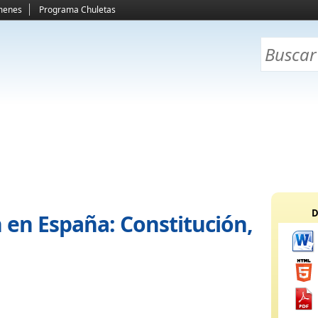
menes
Programa Chuletas
D
 en España: Constitución,