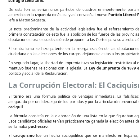
sufragio censitario
.
De esta forma, serían unos partidos de cuadros eminentemente parlam
acuerdo con la izquierda dinástica y así convocó al nuevo
Partido Liberal-
jefe a Mateo Sagasta.
La nota predominante de la actividad legislativa fue el reforzamiento de 
primera constatación de esto fue la abolición de los fueros de las provinci
diputaciones forales su decisión de proponer a las Cortes para su aprobació
El centralismo se hizo patente en la reorganización de las diputaciones 
ciudadana en las elecciones de los cargos, dejándose estas a los propietari
En segundo lugar, la libertad de imprenta tuvo su legislación restrictiva a
mantuvo buenas relaciones con la Iglesia. La
Ley de Imprenta de 1879
e
político y social de la Restauración.
La Corrupción Electoral: El Caciqui
El
turno
era una fórmula política de ventajas inmediatas. La falsific
asegurado por un liderazgo de los partidos y por la articulación provincial
caciquil
.
La fórmula consistía en la elaboración de una lista en la que figuraban a
Esos candidatos oficiales tenían prácticamente ganada la elección antes de
se llamaba
pucherazo
.
El
caciquismo
fue un hecho sociopolítico que se manifestó en España, 