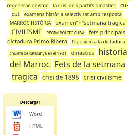
cu-
regeneracionisme
la crisi dels partits dinastics
cut
examens història selectivitat amb resposta
examen"+"setmana tragica
MARROC HSTÒRIA
CIVILISME
fets principals
REGIM POLITC CUBA
dictadura Primo Ribera
l’oposició a la dictadura.
historia
dinastics
chuleta de catalunya en el 1901
del Marroc
Fets de la setmana
tragica
crisi de 1898
crisi civilisme
Descargar
Word
HTML