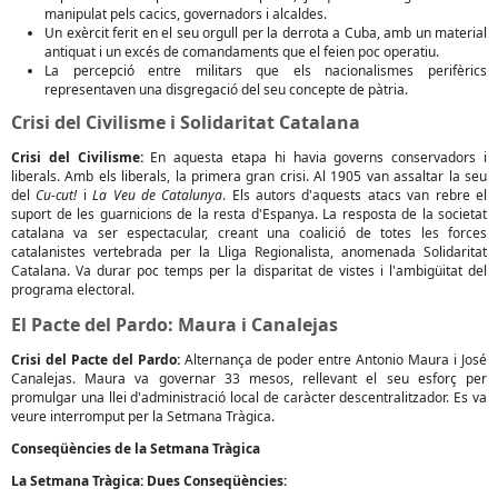
manipulat pels cacics, governadors i alcaldes.
Un exèrcit ferit en el seu orgull per la derrota a Cuba, amb un material
antiquat i un excés de comandaments que el feien poc operatiu.
La percepció entre militars que els nacionalismes perifèrics
representaven una disgregació del seu concepte de pàtria.
Crisi del Civilisme i Solidaritat Catalana
Crisi del Civilisme:
En aquesta etapa hi havia governs conservadors i
liberals. Amb els liberals, la primera gran crisi. Al 1905 van assaltar la seu
del
Cu-cut!
i
La Veu de Catalunya
. Els autors d'aquests atacs van rebre el
suport de les guarnicions de la resta d'Espanya. La resposta de la societat
catalana va ser espectacular, creant una coalició de totes les forces
catalanistes vertebrada per la Lliga Regionalista, anomenada Solidaritat
Catalana. Va durar poc temps per la disparitat de vistes i l'ambigüitat del
programa electoral.
El Pacte del Pardo: Maura i Canalejas
Crisi del Pacte del Pardo:
Alternança de poder entre Antonio Maura i José
Canalejas. Maura va governar 33 mesos, rellevant el seu esforç per
promulgar una llei d'administració local de caràcter descentralitzador. Es va
veure interromput per la Setmana Tràgica.
Conseqüències de la Setmana Tràgica
La Setmana Tràgica: Dues Conseqüències: