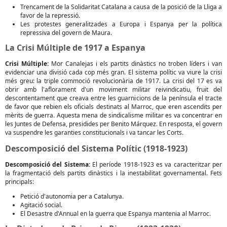
Trencament de la Solidaritat Catalana a causa de la posició de la Lliga a
favor de la repressió.
Les protestes generalitzades a Europa i Espanya per la política
repressiva del govern de Maura.
La Crisi Múltiple de 1917 a Espanya
Crisi Múltiple:
Mor Canalejas i els partits dinàstics no troben líders i van
evidenciar una divisió cada cop més gran. El sistema polític va viure la crisi
més greu: la triple commoció revolucionària de 1917. La crisi del 17 es va
obrir amb l'aflorament d'un moviment militar reivindicatiu, fruit del
descontentament que creava entre les guarnicions de la península el tracte
de favor que rebien els oficials destinats al Marroc, que eren ascendits per
mèrits de guerra. Aquesta mena de sindicalisme militar es va concentrar en
les Juntes de Defensa, presidides per Benito Márquez. En resposta, el govern
va suspendre les garanties constitucionals i va tancar les Corts.
Descomposició del Sistema Polític (1918-1923)
Descomposició del Sistema:
El període 1918-1923 es va caracteritzar per
la fragmentació dels partits dinàstics i la inestabilitat governamental. Fets
principals:
Petició d'autonomia per a Catalunya.
Agitació social.
El Desastre d'Annual en la guerra que Espanya mantenia al Marroc.