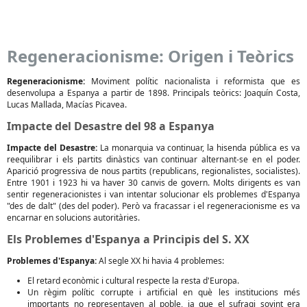
Regeneracionisme: Origen i Teòrics
Regeneracionisme:
Moviment polític nacionalista i reformista que es
desenvolupa a Espanya a partir de 1898. Principals teòrics: Joaquín Costa,
Lucas Mallada, Macías Picavea.
Impacte del Desastre del 98 a Espanya
Impacte del Desastre:
La monarquia va continuar, la hisenda pública es va
reequilibrar i els partits dinàstics van continuar alternant-se en el poder.
Aparició progressiva de nous partits (republicans, regionalistes, socialistes).
Entre 1901 i 1923 hi va haver 30 canvis de govern. Molts dirigents es van
sentir regeneracionistes i van intentar solucionar els problemes d'Espanya
"des de dalt" (des del poder). Però va fracassar i el regeneracionisme es va
encarnar en solucions autoritàries.
Els Problemes d'Espanya a Principis del S. XX
Problemes d'Espanya:
Al segle XX hi havia 4 problemes:
El retard econòmic i cultural respecte la resta d'Europa.
Un règim polític corrupte i artificial en què les institucions més
importants no representaven al poble, ja que el sufragi sovint era