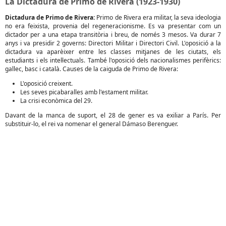
La Dictadura de Primo de Rivera (1923-1930)
Dictadura de Primo de Rivera:
Primo de Rivera era militar, la seva ideologia
no era feixista, provenia del regeneracionisme. Es va presentar com un
dictador per a una etapa transitòria i breu, de només 3 mesos. Va durar 7
anys i va presidir 2 governs: Directori Militar i Directori Civil. L'oposició a la
dictadura va aparèixer entre les classes mitjanes de les ciutats, els
estudiants i els intel·lectuals. També l'oposició dels nacionalismes perifèrics:
gallec, basc i català. Causes de la caiguda de Primo de Rivera:
L'oposició creixent.
Les seves picabaralles amb l'estament militar.
La crisi econòmica del 29.
Davant de la manca de suport, el 28 de gener es va exiliar a París. Per
substituir-lo, el rei va nomenar el general Dámaso Berenguer.