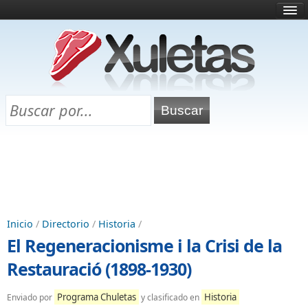
Inicio
¿Qué es esto?
Directorio
Selectividad
Chuletas para exámenes
Programa Chuletas
Inicio
/
Directorio
/
Historia
/
El Regeneracionisme i la Crisi de la
Restauració (1898-1930)
Programa Chuletas
Historia
Enviado por
y clasificado en