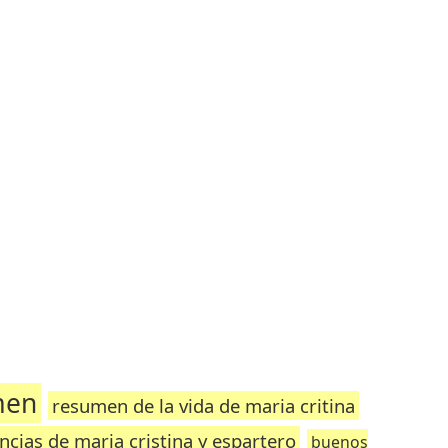
men
resumen de la vida de maria critina
cias de maria cristina y espartero
buenos