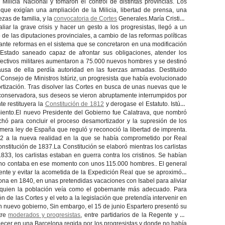
Milicia Nacional y tomaron el control de distintas provincias. Los
que exigían una ampliación de la Milicia, libertad de prensa, una
zas de familia, y la
convocatoria de Cortes
Generales.María Cristina
liar la grave crisis y hacer un gesto a los progresistas, llegó a un
 de las diputaciones provinciales, a cambio de las reformas políticas
lante reformas en el sistema que se concretaron en una modificación
n Estado saneado capaz de afrontar sus obligaciones, atender los
fectivos militares aumentaron a 75.000 nuevos hombres y se destinó
usa de ella perdía autoridad en las fuerzas armadas. Destituido
onsejo de Ministros Istúriz, un progresista que había evolucionado
ización. Tras disolver las Cortes en busca de unas nuevas que le
s conservadora, sus deseos se vieron abruptamente interrumpidos por
e restituyera la
Constitución de 1812
y derogase el Estatuto. Istúriz
ento.El nuevo Presidente del Gobierno fue Calatrava, que nombró
chó para concluir el proceso desamortizador y la supresión de los
rimera ley de España que reguló y reconoció la libertad de imprenta.
12 a la nueva realidad en la que se había comprometido por Real
nstitución de 1837.La Constitución se elaboró mientras los carlistas
3, los carlistas estaban en guerra contra los cristinos. Se habían
stino contaba en ese momento con unos 115.000 hombres.. El general
egente y evitar la acometida de la Expedición Real que se aproximó a
elona en 1840, en unas pretendidas vacaciones con Isabel para aliviar
 a quien la población veía como el gobernante más adecuado. Para
n de las Cortes y el veto a la legislación que pretendía intervenir en
un nuevo gobierno, Sin embargo, el 15 de junio Espartero presentó su
tre
moderados y progresistas
, entre partidarios de la Regente y de
necer en una Barcelona regida por los progresistas y donde no había