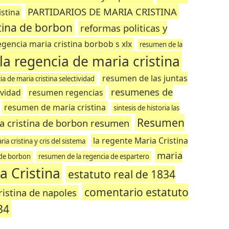
PARTIDARIOS DE MARIA CRISTINA
istina
tina de borbon
reformas politicas y
egencia maria cristina borbob s xlx
resumen de la
a regencia de maria cristina
resumen de las juntas
a de maria cristina selectividad
resumenes de
ividad
resumen regencias
resumen de maria cristina
sintesis de historia las
Resumen
ia cristina de borbon resumen
la regente Maria Cristina
a cristina y cris del sistema
maria
a de borbon
resumen de la regencia de espartero
a Cristina
estatuto real de 1834
comentario estatuto
ristina de napoles
34