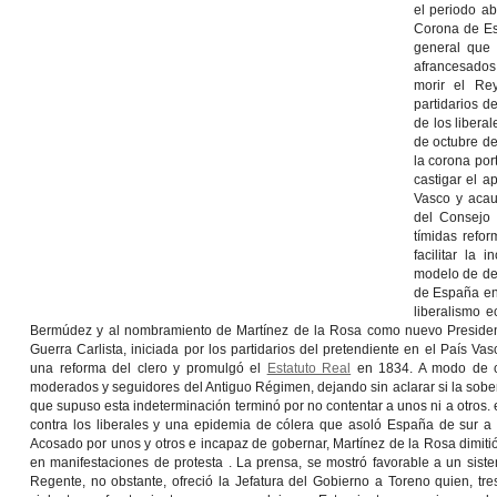
el periodo ab
Corona de Es
general que 
afrancesados 
morir el Rey
partidarios d
de los libera
de octubre d
la corona por
castigar el a
Vasco y acau
del Consejo 
tímidas refo
facilitar la
modelo de des
de España en 
liberalismo e
Bermúdez y al nombramiento de Martínez de la Rosa como nuevo Presidente
Guerra Carlista, iniciada por los partidarios del pretendiente en el País V
una reforma del clero y promulgó el
Estatuto Real
en 1834. A modo de car
moderados y seguidores del Antiguo Régimen, dejando sin aclarar si la soberan
que supuso esta indeterminación terminó por no contentar a unos ni a otros. e
contra los liberales y una epidemia de cólera que asoló España de sur a n
Acosado por unos y otros e incapaz de gobernar, Martínez de la Rosa dimitió 
en manifestaciones de protesta . La prensa, se mostró favorable a un sis
Regente, no obstante, ofreció la Jefatura del Gobierno a Toreno quien, t