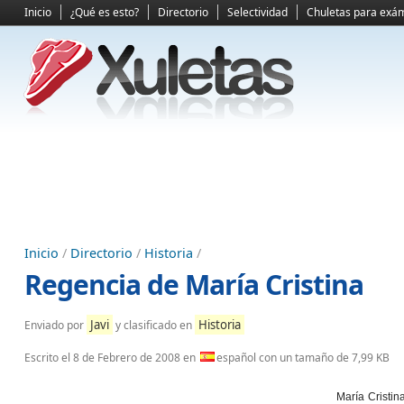
Inicio
¿Qué es esto?
Directorio
Selectividad
Chuletas para exá
Inicio
/
Directorio
/
Historia
/
Regencia de María Cristina
Javi
Historia
Enviado por
y clasificado en
Escrito el
8 de Febrero de 2008
en
español con un tamaño de 7,99 KB
María Cristi