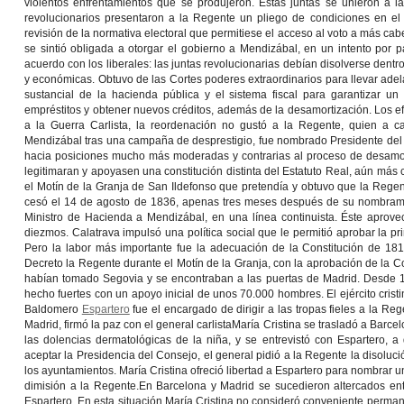
violentos enfrentamientos que se produjeron. Estas juntas se unieron a la 
revolucionarios presentaron a la Regente un pliego de condiciones en el 
revisión de la normativa electoral que permitiese el acceso al voto a más cabe
se sintió obligada a otorgar el gobierno a Mendizábal, en un intento por pa
acuerdo con los liberales: las juntas revolucionarias debían disolverse dentro
y económicas. Obtuvo de las Cortes poderes extraordinarios para llevar ade
sustancial de la hacienda pública y el sistema fiscal para garantizar u
empréstitos y obtener nuevos créditos, además de la desamortización. Los e
a la Guerra Carlista, la reordenación no gustó a la Regente, quien a ca
Mendizábal tras una campaña de desprestigio, fue nombrado Presidente del C
hacia posiciones mucho más moderadas y contrarias al proceso de desamort
legitimaran y apoyasen una constitución distinta del Estatuto Real, aún má
el Motín de la Granja de San Ildefonso que pretendía y obtuvo que la Regent
cesó el 14 de agosto de 1836, apenas tres meses después de su nombrami
Ministro de Hacienda a Mendizábal, en una línea continuista. Éste aprove
diezmos. Calatrava impulsó una política social que le permitió aprobar la p
Pero la labor más importante fue la adecuación de la Constitución de 18
Decreto la Regente durante el Motín de la Granja, con la aprobación de la Co
habían tomado Segovia y se encontraban a las puertas de Madrid. Desde 183
hecho fuertes con un apoyo inicial de unos 70.000 hombres. El ejército cri
Baldomero
Espartero
fue el encargado de dirigir a las tropas fieles a la R
Madrid, firmó la paz con el general carlistaMaría Cristina se trasladó a Barc
las dolencias dermatológicas de la niña, y se entrevistó con Espartero,
aceptar la Presidencia del Consejo, el general pidió a la Regente la disolució
los ayuntamientos. María Cristina ofreció libertad a Espartero para nombrar 
dimisión a la Regente.En Barcelona y Madrid se sucedieron altercados en
Espartero. En esta situación María Cristina no consideró conveniente perma