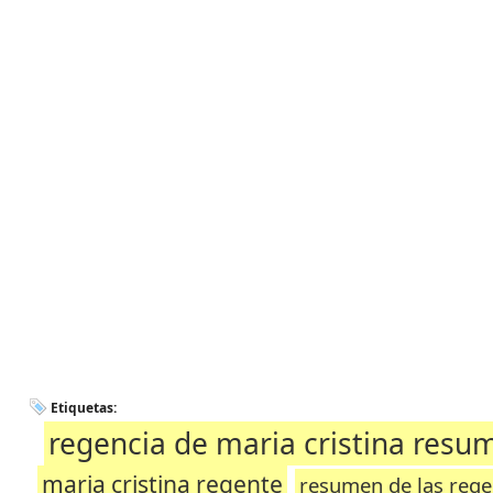
Etiquetas:
regencia de maria cristina resu
maria cristina regente
resumen de las regen