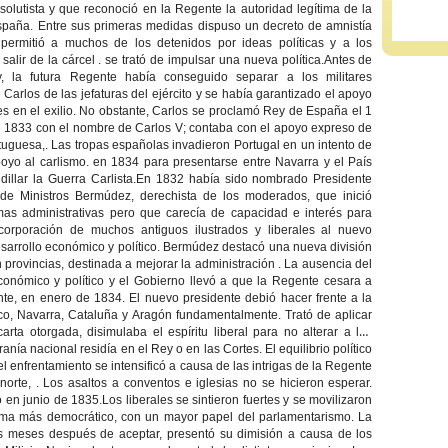
solutista y que reconoció en la Regente la autoridad legítima de la
paña. Entre sus primeras medidas dispuso un decreto de amnistía
permitió a muchos de los detenidos por ideas políticas y a los
salir de la cárcel . se trató de impulsar una nueva política.Antes de
, la futura Regente había conseguido separar a los militares
e Carlos de las jefaturas del ejército y se había garantizado el apoyo
les en el exilio. No obstante, Carlos se proclamó Rey de España el 1
e 1833 con el nombre de Carlos V; contaba con el apoyo expreso de
tuguesa,. Las tropas españolas invadieron Portugal en un intento de
poyo al carlismo. en 1834 para presentarse entre Navarra y el País
dillar la Guerra Carlista.En 1832 había sido nombrado Presidente
de Ministros Bermúdez, derechista de los moderados, que inició
rmas administrativas pero que carecía de capacidad e interés para
 incorporación de muchos antiguos ilustrados y liberales al nuevo
arrollo económico y político. Bermúdez destacó una nueva división
provincias, destinada a mejorar la administración . La ausencia del
conómico y político y el Gobierno llevó a que la Regente cesara a
, en enero de 1834. El nuevo presidente debió hacer frente a la
asco, Navarra, Cataluña y Aragón fundamentalmente. Trató de aplicar
ta otorgada, disimulaba el espíritu liberal para no alterar a los
ía nacional residía en el Rey o en las Cortes. El equilibrio político
l enfrentamiento se intensificó a causa de las intrigas de la Regente
orte, . Los asaltos a conventos e iglesias no se hicieron esperar.
en junio de 1835.Los liberales se sintieron fuertes y se movilizaron
tema más democrático, con un mayor papel del parlamentarismo. La
res meses después de aceptar, presentó su dimisión a causa de los