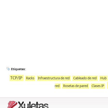
Etiquetas:
TCP/IP
Racks
Infraestructura de red
Cableado de red
Hub
red
Rosetas de pared
Clases IP