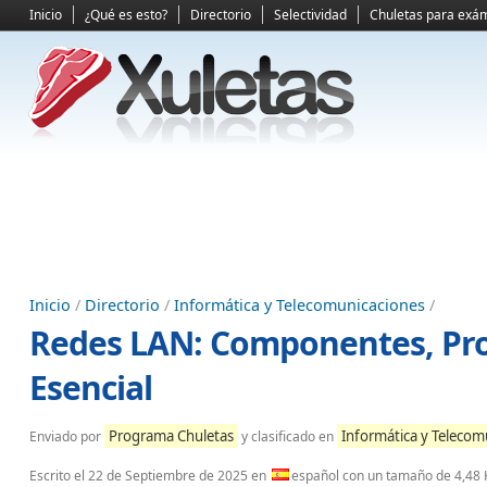
Inicio
¿Qué es esto?
Directorio
Selectividad
Chuletas para exá
Inicio
/
Directorio
/
Informática y Telecomunicaciones
/
Redes LAN: Componentes, Pro
Esencial
Programa Chuletas
Informática y Telecom
Enviado por
y clasificado en
Escrito el
22 de Septiembre de 2025
en
español con un tamaño de 4,48 