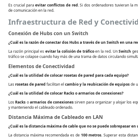
Es crucial para
evitar conflictos de red
. Si dos ordenadores tuvieran la m
de comunicación en la red.
Infraestructura de Red y Conectivi
Conexión de Hubs con un Switch
¿Cuál es la razón de conectar dos
Hubs
a través de un
Switch
en una re
La razón principal es
evitar la colisión de tráfico
en la red. Un
Switch
ges
tráfico se colapse cuando hay más de una trama de datos circulando simu
Elementos de Conectividad
¿Cuál es la utilidad de colocar
rosetas de pared
para cada equipo?
Las
rosetas de pared
facilitan el
cambio y la reubicación de equipos
de u
¿Cuál es la utilidad de colocar
Racks
o
armarios de conexiones
?
Los
Racks
o
armarios de conexiones
sirven para organizar y alojar los eq
y manteniendo el cableado ordenado.
Distancia Máxima de Cableado en LAN
¿Cuál es la distancia máxima de cable que no se puede sobrepasar en u
La distancia máxima recomendada es de
100 metros
. Superar esta dista