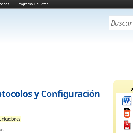
menes
Programa Chuletas
D
tocolos y Configuración
unicaciones
KB