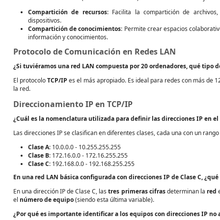
Compartición de recursos
: Facilita la compartición de archiv
dispositivos.
Compartición de conocimientos
: Permite crear espacios colaborat
información y conocimientos.
Protocolo de Comunicación en Redes LAN
¿Si tuviéramos una red LAN compuesta por 20 ordenadores, qué tipo de 
El protocolo
TCP/IP
es el más apropiado. Es ideal para redes con más de 12
la red.
Direccionamiento IP en TCP/IP
¿Cuál es la nomenclatura utilizada para definir las direcciones IP en e
Las direcciones IP se clasifican en diferentes clases, cada una con un rango 
Clase A
: 10.0.0.0 - 10.255.255.255
Clase B
: 172.16.0.0 - 172.16.255.255
Clase C
: 192.168.0.0 - 192.168.255.255
En una red LAN básica configurada con direcciones IP de
Clase C
, ¿qué
En una dirección IP de Clase C, las
tres primeras cifras
determinan la
red
e
el
número de equipo
(siendo esta última variable).
¿Por qué es importante identificar a los equipos con direcciones IP no