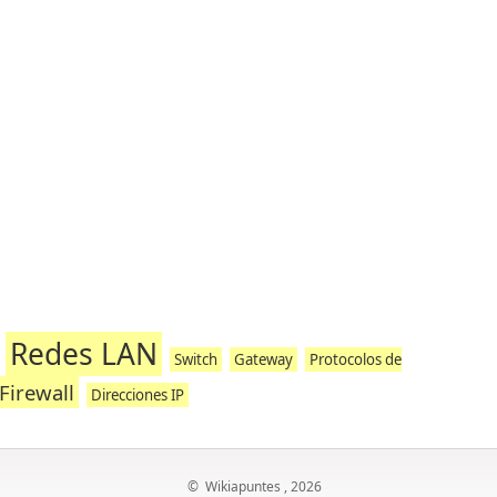
Redes LAN
Switch
Gateway
Protocolos de
Firewall
Direcciones IP
©
Wikiapuntes
, 2026