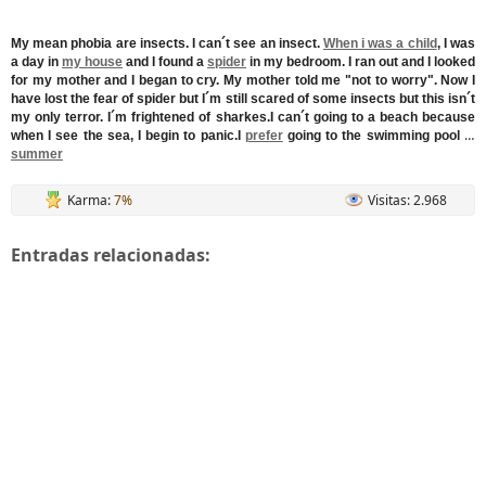
My mean phobia are insects. I can´t see an insect.
When i was a child
, I was
a day in
my house
and I found a
spider
in my bedroom. I ran out and I looked
for my mother and I began to cry. My mother told me "not to worry". Now I
have lost the fear of spider but I´m still scared of some insects but this isn´t
my only terror. I´m frightened of sharkes.I can´t going to a beach because
when I see the sea, I begin to panic.I
prefer
going to the swimming pool in
summer
Karma:
7%
Visitas: 2.968
Entradas relacionadas: