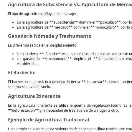
Agricultura de Subsistencia vs. Agricultura de Merc
El tipo de agricultura influye en el paisaje:
En la agricultura de **subsistencia** domina el **policultivo**, por lo 
En la agricultura de **mercado** domina el **monocultivo**, por lo t
Ganadería Nómada y Trashumante
La diferencia radica en el desplazamiento:
La ganadería **nómada** es la que se traslada a buscar pastos sin una
La ganadería **trashumante** implica el **desplazamiento esta
establecidas.
El Barbecho
El barbecho es la práctica de dejar la tierra **descansar** durante un t
sistema rotativo del suelo.
Agricultura Itinerante
En la agricultura itinerante se utiliza la quema de vegetación (como las 
**deforestación** y la necesidad de trasladarse de un lugar a otro.
Ejemplo de Agricultura Tradicional
Un ejemplo es la agricultura sedentaria de secano en clima tropical con est