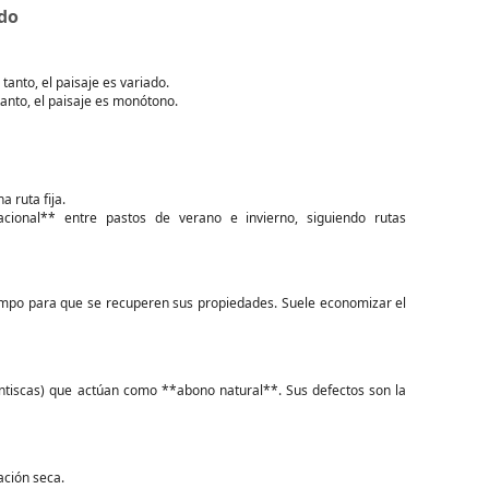
ado
tanto, el paisaje es variado.
anto, el paisaje es monótono.
 ruta fija.
cional** entre pastos de verano e invierno, siguiendo rutas
iempo para que se recuperen sus propiedades. Suele economizar el
lentiscas) que actúan como **abono natural**. Sus defectos son la
ación seca.