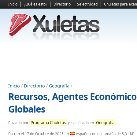
Inicio
¿Qué es esto?
Directorio
Selectividad
Chuletas para exá
Inicio
/
Directorio
/
Geografía
/
Recursos, Agentes Económicos
Globales
Programa Chuletas
Geografía
Enviado por
y clasificado en
Escrito el
17 de Octubre de 2025
en
español con un tamaño de 5,31 KB