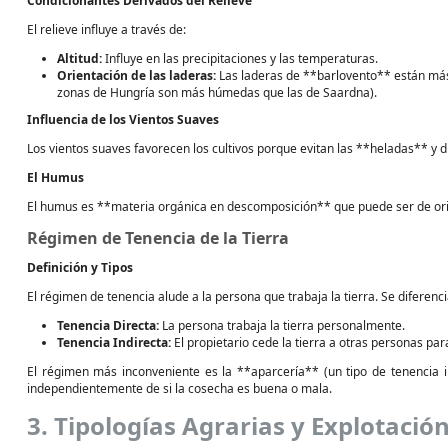
Condicionantes Derivados del Relieve
El relieve influye a través de:
Altitud:
Influye en las precipitaciones y las temperaturas.
Orientación de las laderas:
Las laderas de **barlovento** están más
zonas de Hungría son más húmedas que las de Saardna).
Influencia de los Vientos Suaves
Los vientos suaves favorecen los cultivos porque evitan las **heladas** y d
El Humus
El humus es **materia orgánica en descomposición** que puede ser de or
Régimen de Tenencia de la Tierra
Definición y Tipos
El régimen de tenencia alude a la persona que trabaja la tierra. Se diferenci
Tenencia Directa:
La persona trabaja la tierra personalmente.
Tenencia Indirecta:
El propietario cede la tierra a otras personas par
El régimen más inconveniente es la **aparcería** (un tipo de tenencia i
independientemente de si la cosecha es buena o mala.
3. Tipologías Agrarias y Explotació