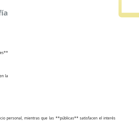
ía
es**
en la
io personal, mientras que las **públicas** satisfacen el interés