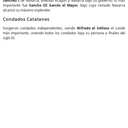
Sánchez I
de Navarra, uniendo Aragón y Navarra bajo su gobierno. El más
importante fue
Sancho III Garcés el Mayor
, bajo cuyo reinado Navarra
alcanzó su máximo esplendor.
Condados Catalanes
Surgieron condados independientes, siendo
Wifredo el Velloso
el conde
más importante, uniendo todos los condados bajo su persona a finales del
siglo IX.