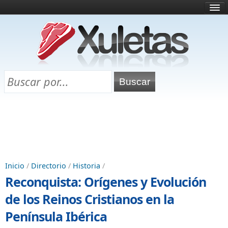
Inicio
¿Qué es esto?
Directorio
Selectividad
Chuletas para exámenes
Programa Chuletas
Inicio
/
Directorio
/
Historia
/
Reconquista: Orígenes y Evolución
de los Reinos Cristianos en la
Península Ibérica