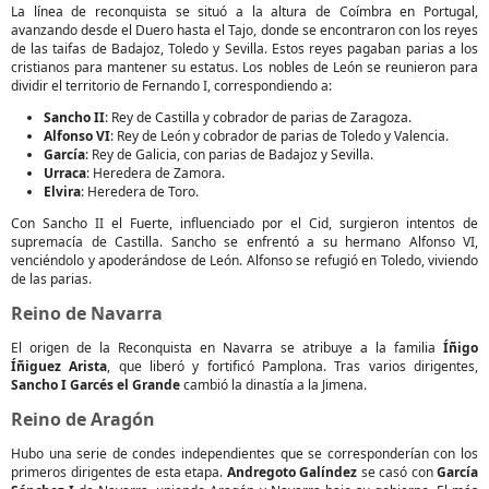
La línea de reconquista se situó a la altura de Coímbra en Portugal,
avanzando desde el Duero hasta el Tajo, donde se encontraron con los reyes
de las taifas de Badajoz, Toledo y Sevilla. Estos reyes pagaban parias a los
cristianos para mantener su estatus. Los nobles de León se reunieron para
dividir el territorio de Fernando I, correspondiendo a:
Sancho II
: Rey de Castilla y cobrador de parias de Zaragoza.
Alfonso VI
: Rey de León y cobrador de parias de Toledo y Valencia.
García
: Rey de Galicia, con parias de Badajoz y Sevilla.
Urraca
: Heredera de Zamora.
Elvira
: Heredera de Toro.
Con Sancho II el Fuerte, influenciado por el Cid, surgieron intentos de
supremacía de Castilla. Sancho se enfrentó a su hermano Alfonso VI,
venciéndolo y apoderándose de León. Alfonso se refugió en Toledo, viviendo
de las parias.
Reino de Navarra
El origen de la Reconquista en Navarra se atribuye a la familia
Íñigo
Íñiguez Arista
, que liberó y fortificó Pamplona. Tras varios dirigentes,
Sancho I Garcés el Grande
cambió la dinastía a la Jimena.
Reino de Aragón
Hubo una serie de condes independientes que se corresponderían con los
primeros dirigentes de esta etapa.
Andregoto Galíndez
se casó con
García