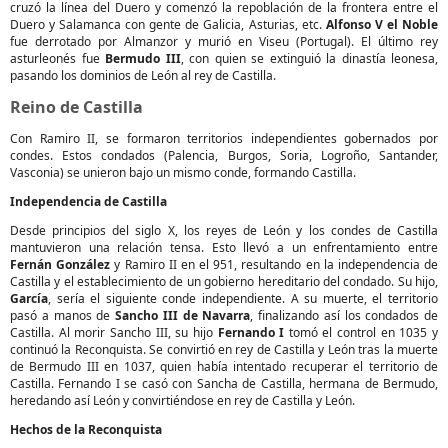
cruzó la línea del Duero y comenzó la repoblación de la frontera entre el
Duero y Salamanca con gente de Galicia, Asturias, etc.
Alfonso V el Noble
fue derrotado por Almanzor y murió en Viseu (Portugal). El último rey
asturleonés fue
Bermudo III
, con quien se extinguió la dinastía leonesa,
pasando los dominios de León al rey de Castilla.
Reino de Castilla
Con Ramiro II, se formaron territorios independientes gobernados por
condes. Estos condados (Palencia, Burgos, Soria, Logroño, Santander,
Vasconia) se unieron bajo un mismo conde, formando Castilla.
Independencia de Castilla
Desde principios del siglo X, los reyes de León y los condes de Castilla
mantuvieron una relación tensa. Esto llevó a un enfrentamiento entre
Fernán González
y Ramiro II en el 951, resultando en la independencia de
Castilla y el establecimiento de un gobierno hereditario del condado. Su hijo,
García
, sería el siguiente conde independiente. A su muerte, el territorio
pasó a manos de
Sancho III de Navarra
, finalizando así los condados de
Castilla. Al morir Sancho III, su hijo
Fernando I
tomó el control en 1035 y
continuó la Reconquista. Se convirtió en rey de Castilla y León tras la muerte
de Bermudo III en 1037, quien había intentado recuperar el territorio de
Castilla. Fernando I se casó con Sancha de Castilla, hermana de Bermudo,
heredando así León y convirtiéndose en rey de Castilla y León.
Hechos de la Reconquista