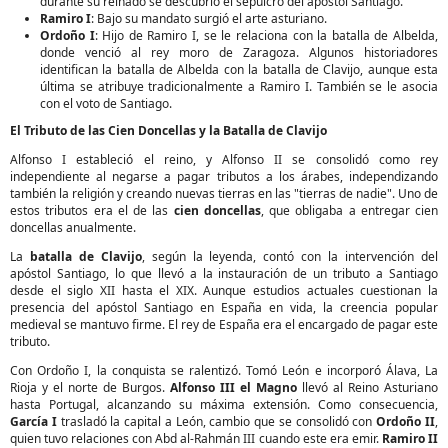
durante su reinado se descubrió el sepulcro del apóstol Santiago.
Ramiro I
: Bajo su mandato surgió el arte asturiano.
Ordoño I
: Hijo de Ramiro I, se le relaciona con la batalla de Albelda,
donde venció al rey moro de Zaragoza. Algunos historiadores
identifican la batalla de Albelda con la batalla de Clavijo, aunque esta
última se atribuye tradicionalmente a Ramiro I. También se le asocia
con el voto de Santiago.
El Tributo de las Cien Doncellas y la Batalla de Clavijo
Alfonso I estableció el reino, y Alfonso II se consolidó como rey
independiente al negarse a pagar tributos a los árabes, independizando
también la religión y creando nuevas tierras en las "tierras de nadie". Uno de
estos tributos era el de las
cien doncellas
, que obligaba a entregar cien
doncellas anualmente.
La
batalla de Clavijo
, según la leyenda, contó con la intervención del
apóstol Santiago, lo que llevó a la instauración de un tributo a Santiago
desde el siglo XII hasta el XIX. Aunque estudios actuales cuestionan la
presencia del apóstol Santiago en España en vida, la creencia popular
medieval se mantuvo firme. El rey de España era el encargado de pagar este
tributo.
Con Ordoño I, la conquista se ralentizó. Tomó León e incorporó Álava, La
Rioja y el norte de Burgos.
Alfonso III el Magno
llevó al Reino Asturiano
hasta Portugal, alcanzando su máxima extensión. Como consecuencia,
García I
trasladó la capital a León, cambio que se consolidó con
Ordoño II
,
quien tuvo relaciones con Abd al-Rahmán III cuando este era emir.
Ramiro II