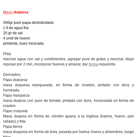
Masa
duquesa
500gr pure papa deshidratado
1 lt de agua fria
20 gr de sal
4 unid de huevo
pimienta, nuez moscada
Prep
mezclar agua con sal y condimentos, agregar pure de golpe y mezclar, dejar
reposar por 2 min, incorporar huevos y amazar, dar
forma
requerida.
Derivados:
Papa duquesa
masa duquesa mangueada, en forma de roseton, pintado con dora y
horneada.
Papa marqueza
masa duqesa con pure de tomate, pintada con dora, horaneada en forma de
roseton
Papa croqueta
Masa duqesa en forma de cilindro apana a la inglesa (harina, huevo, pan
rallado) y frita
Papa berny
masa duquesa en forma de bola, pasada por harina huevo y almendras, luego