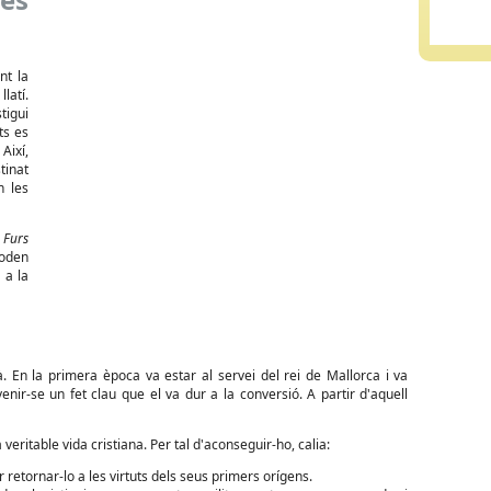
nt la
latí.
tigui
ts es
Així,
tinat
n les
s
Furs
poden
 a la
. En la primera època va estar al servei del rei de Mallorca i va
nir-se un fet clau que el va dur a la conversió. A partir d'aquell
a veritable vida cristiana. Per tal d'aconseguir-ho, calia:
 retornar-lo a les virtuts dels seus primers orígens.