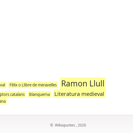
Ramon Llull
val
Fèlix o Llibre de meravelles
Literatura medieval
iptors catalans
Blanquerna
lana
©
Wikiapuntes
, 2026