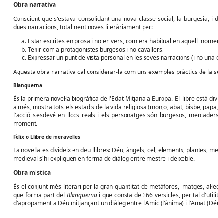
Obra narrativa
Conscient que s'estava consolidant una nova classe social, la burgesia, i d
dues narracions, totalment noves literàriament per:
Estar escrites en prosa i no en vers, com era habitual en aquell momen
Tenir com a protagonistes burgesos i no cavallers.
Expressar un punt de vista personal en les seves narracions (i no una 
Aquesta obra narrativa cal considerar-la com uns exemples pràctics de la 
Blanquerna
És la primera novel·la biogràfica de l'Edat Mitjana a Europa. El llibre està divi
a més, mostra tots els estadis de la vida religiosa (monjo, abat, bisbe, papa,
l'acció s'esdevé en llocs reals i els personatges són burgesos, mercaders 
moment.
Fèlix o Llibre de meravelles
La novel·la es divideix en deu llibres: Déu, àngels, cel, elements, plantes, m
medieval s'hi expliquen en forma de diàleg entre mestre i deixeble.
Obra mística
És el conjunt més literari per la gran quantitat de metàfores, imatges, al·l
que forma part del
Blanquerna
i que consta de 366 versicles, per tal d'util
d'apropament a Déu mitjançant un diàleg entre l'Amic (l'ànima) i l'Amat (Déu