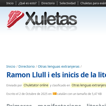
Inicio
¿Qué es esto?
Directorio
Selectividad
Chuletas para exá
Inicio
/
Directorio
/
Otras lenguas extranjeras
/
Ramon Llull i els inicis de la l
Chuletator online
Otras lenguas extranjer
Enviado por
y clasificado en
Escrito el
2 de Octubre de 2025
en
catalán con un tamaño de 5,47 KB
Primeres manifestacions literàr