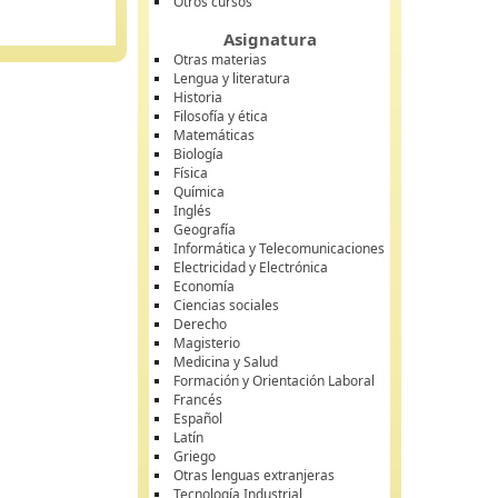
Otros cursos
Asignatura
Otras materias
Lengua y literatura
Historia
Filosofía y ética
Matemáticas
Biología
Física
Química
Inglés
Geografía
Informática y Telecomunicaciones
Electricidad y Electrónica
Economía
Ciencias sociales
Derecho
Magisterio
Medicina y Salud
Formación y Orientación Laboral
Francés
Español
Latín
Griego
Otras lenguas extranjeras
Tecnología Industrial