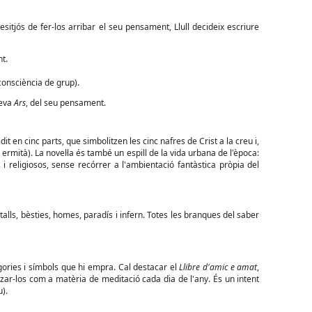
esitjós de fer-los arribar el seu pensament, Llull decideix escriure
t.
consciència de grup).
seva
Ars
, del seu pensament.
dit en cinc parts, que simbolitzen les cinc nafres de Crist a la creu i,
 ermità). La novel·la és també un espill de la vida urbana de l'època:
i religiosos, sense recórrer a l'ambientació fantàstica pròpia del
etalls, bèsties, homes, paradís i infern. Totes les branques del saber
egories i símbols que hi empra. Cal destacar el
Llibre d'amic e amat
,
itzar-los com a matèria de meditació cada dia de l'any. És un intent
).