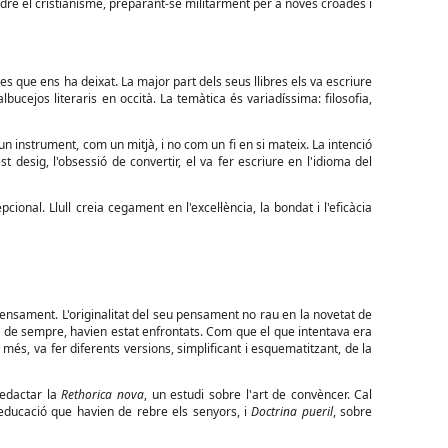
dre el cristianisme, preparant-se militarment per a noves croades i
es que ens ha deixat. La major part dels seus llibres els va escriure
lbucejos literaris en occità. La temàtica és variadíssima: filosofia,
m un instrument, com un mitjà, i no com un fi en si mateix. La intenció
 desig, l'obsessió de convertir, el va fer escriure en l'idioma del
ional. Llull creia cegament en l'excel·lència, la bondat i l'eficàcia
pensament. L'originalitat del seu pensament no rau en la novetat de
es de sempre, havien estat enfrontats. Com que el que intentava era
 més, va fer diferents versions, simplificant i esquematitzant, de la
redactar la
Rethorica nova
, un estudi sobre l'art de convèncer. Cal
'educació que havien de rebre els senyors, i
Doctrina pueril
, sobre