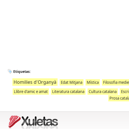
Etiquetas:
Homilies d'Organyà
Edat Mitjana
Mística
Filosofia medie
Llibre d'amic e amat
Literatura catalana
Cultura catalana
Escr
Prosa cata