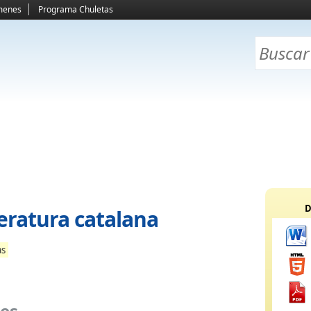
menes
Programa Chuletas
D
iteratura catalana
as
ies