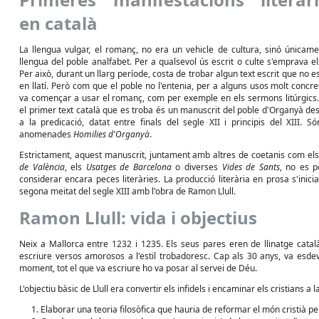
en català
La llengua vulgar, el romanç, no era un vehicle de cultura, sinó únicame
llengua del poble analfabet. Per a qualsevol ús escrit o culte s'emprava el l
Per això, durant un llarg període, costa de trobar algun text escrit que no es
en llatí. Però com que el poble no l'entenia, per a alguns usos molt concre
va començar a usar el romanç, com per exemple en els sermons litúrgics. 
el primer text català que es troba és un manuscrit del poble d'Organyà des
a la predicació, datat entre finals del segle XII i principis del XIII. Só
anomenades
Homilies d'Organyà
.
Estrictament, aquest manuscrit, juntament amb altres de coetanis com el
de València
, els
Usatges de Barcelona
o diverses
Vides de Sants
, no es 
considerar encara peces literàries. La producció literària en prosa s'inicia
segona meitat del segle XIII amb l'obra de Ramon Llull.
Ramon Llull: vida i objectius
Neix a Mallorca entre 1232 i 1235. Els seus pares eren de llinatge català
escriure versos amorosos a l'estil trobadoresc. Cap als 30 anys, va esdeve
moment, tot el que va escriure ho va posar al servei de Déu.
L'objectiu bàsic de Llull era convertir els infidels i encaminar els cristians a l
Elaborar una teoria filosòfica que hauria de reformar el món cristià per