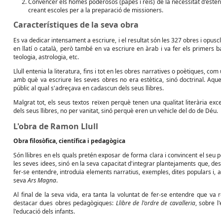
Convèncer els homes poderosos (papes i reis) de la necessitat d'esten
creant escoles per a la preparació de missioners.
Característiques de la seva obra
Es va dedicar intensament a escriure, i el resultat són les 327 obres i opuscl
en llatí o català, però també en va escriure en àrab i va fer els primers ba
teologia, astrologia, etc.
Llull entenia la literatura, fins i tot en les obres narratives o poètiques, co
amb què va escriure les seves obres no era estètica, sinó doctrinal. Aquest
públic al qual s'adreçava en cadascun dels seus llibres.
Malgrat tot, els seus textos reïxen perquè tenen una qualitat literària excepc
dels seus llibres, no per vanitat, sinó perquè eren un vehicle del do de Déu.
L'obra de Ramon Llull
Obra filosòfica, científica i pedagògica
Són llibres en els quals pretén exposar de forma clara i convincent el seu 
les seves idees, sinó en la seva capacitat d'integrar plantejaments que, d
fer-se entendre, introduïa elements narratius, exemples, dites populars i, a
seva
Ars Magna
.
Al final de la seva vida, era tanta la voluntat de fer-se entendre que va 
destacar dues obres pedagògiques:
Llibre de l'ordre de cavalleria
, sobre l
l'educació dels infants.