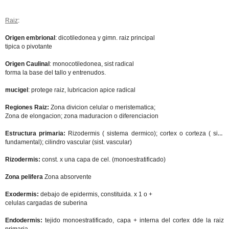
Raiz
:
Origen embrional
: dicotiledonea y gimn. raiz principal
tipica o pivotante
Origen Caulinal
: monocotiledonea, sist radical
forma la base del tallo y entrenudos.
mucigel
: protege raiz, lubricacion apice radical
Regiones Raiz:
Zona divicion celular o meristematica;
Zona de elongacion; zona maduracion o diferenciacion
Estructura primaria:
Rizodermis ( sistema dermico); cortex o corteza ( sist.
fundamental); cilindro vascular (sist. vascular)
Rizodermis:
const. x una capa de cel. (monoestratificado)
Zona pelifera
Zona absorvente
Exodermis:
debajo de epidermis, constituida. x 1 o +
celulas cargadas de suberina
Endodermis:
tejido monoestratificado, capa + interna del cortex dde la raiz