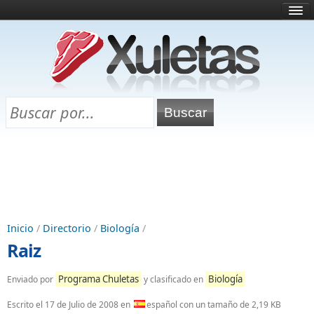
Inicio
¿Qué es esto?
Directorio
Selectividad
Chuletas para exámenes
Programa Chuletas
Inicio
/
Directorio
/
Biología
/
Raiz
Programa Chuletas
Biología
Enviado por
y clasificado en
Escrito el
17 de Julio de 2008
en
español con un tamaño de 2,19 KB