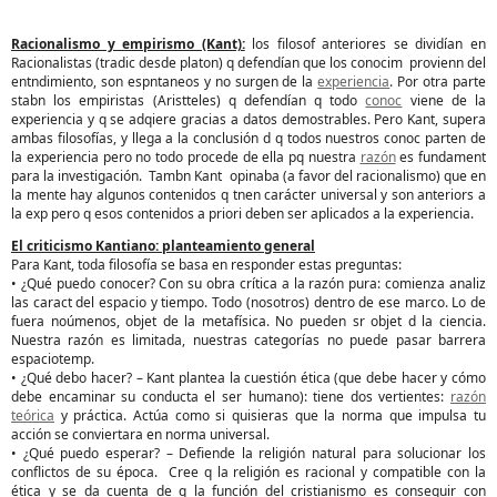
Racionalismo y empirismo (Kant):
los filosof anteriores se dividían en
Racionalistas (tradic desde platon) q defendían que los conocim provienn del
entndimiento, son espntaneos y no surgen de la
experiencia
. Por otra parte
stabn los empiristas (Aristteles) q defendían q todo
conoc
viene de la
experiencia y q se adqiere gracias a datos demostrables. Pero Kant, supera
ambas filosofías, y llega a la conclusión d q todos nuestros conoc parten de
la experiencia pero no todo procede de ella pq nuestra
razón
es fundament
para la investigación. Tambn Kant opinaba (a favor del racionalismo) que en
la mente hay algunos contenidos q tnen carácter universal y son anteriors a
la exp pero q esos contenidos a priori deben ser aplicados a la experiencia.
El criticismo Kantiano: planteamiento general
Para Kant, toda filosofía se basa en responder estas preguntas:
• ¿Qué puedo conocer? Con su obra crítica a la razón pura: comienza analiz
las caract del espacio y tiempo. Todo (nosotros) dentro de ese marco. Lo de
fuera noúmenos, objet de la metafísica. No pueden sr objet d la ciencia.
Nuestra razón es limitada, nuestras categorías no puede pasar barrera
espaciotemp.
• ¿Qué debo hacer? – Kant plantea la cuestión ética (que debe hacer y cómo
debe encaminar su conducta el ser humano): tiene dos vertientes:
razón
teórica
y práctica. Actúa como si quisieras que la norma que impulsa tu
acción se conviertara en norma universal.
• ¿Qué puedo esperar? – Defiende la religión natural para solucionar los
conflictos de su época. Cree q la religión es racional y compatible con la
ética y se da cuenta de q la función del cristianismo es conseguir con