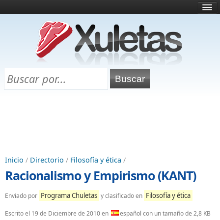
Inicio
¿Qué es esto?
Directorio
Selectividad
Chuletas para exámenes
Programa Chuletas
Inicio
/
Directorio
/
Filosofía y ética
/
Racionalismo y Empirismo (KANT)
Programa Chuletas
Filosofía y ética
Enviado por
y clasificado en
Escrito el
19 de Diciembre de 2010
en
español con un tamaño de 2,8 KB