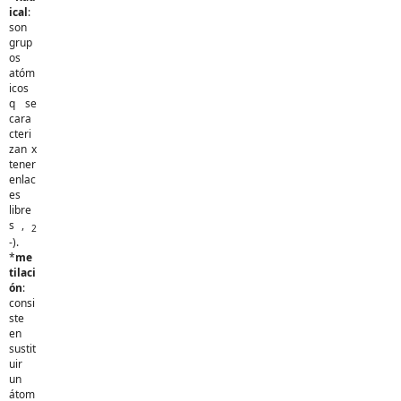
ical
:
son
grup
os
atóm
icos
q se
cara
cteri
zan x
tener
enlac
es
libre
s ,
2
-).
*
me
tilaci
ón
:
consi
ste
en
sustit
uir
un
átom