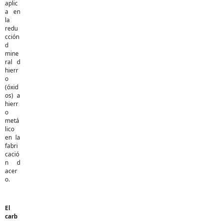
aplic
a en
la
redu
cción
d
mine
ral d
hierr
o
(óxid
os) a
hierr
o
metá
lico
en la
fabri
cació
n d
acer
o.
El
carb