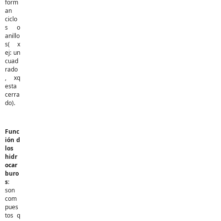
form
an
ciclo
s o
anillo
s( x
ej: un
cuad
rado
, xq
esta
cerra
do).
Func
ión d
los
hidr
ocar
buro
s
:
son
com
pues
tos q