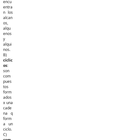
encu
entra
n los
alcan
os,
alqu
enos
y
alqui
nos.
B)
cíclic
os
:
son
com
pues
tos
form
ados
x una
cade
na q
form
a un
ciclo.
C)
com