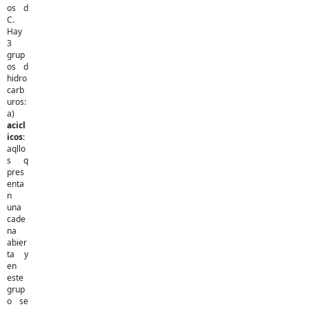
os d
C.
Hay
3
grup
os d
hidro
carb
uros:
a)
acicl
icos
:
aqllo
s q
pres
enta
n
una
cade
na
abier
ta y
en
este
grup
o se