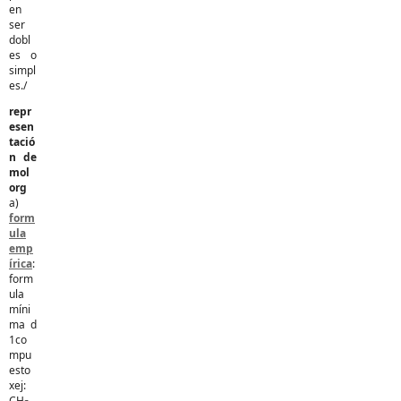
en
ser
dobl
es o
simpl
es./
repr
esen
tació
n de
mol
org
a)
form
ula
emp
írica
:
form
ula
míni
ma d
1co
mpu
esto
xej:
CH
.