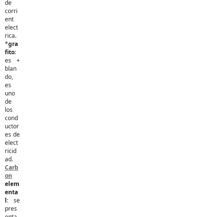
de
corri
ent
elect
rica.
*
gra
fito
:
es +
blan
do,
es
uno
de
los
cond
uctor
es de
elect
ricid
ad.
Carb
on
elem
enta
l
: se
pres
enta