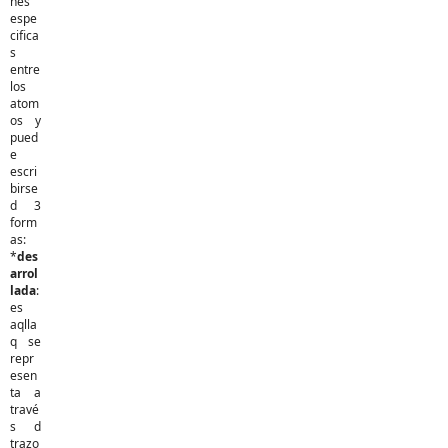
nes
espe
cifica
s
entre
los
atom
os y
pued
e
escri
birse
d 3
form
as:
*
des
arrol
lada
:
es
aqlla
q se
repr
esen
ta a
travé
s d
trazo