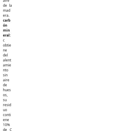
aire
de la
mad
era.
carb
ón
min
eral:
c
obtie
ne
del
alent
amie
nto
sin
aire
de
hues
os,
su
resid
uo
conti
ene
10%
de C