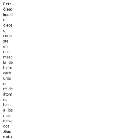
Petr
óleo:
liquid
o
oleos
o,
consi
ste
en
una
mezc
la de
hidro
carb
uros
de –
nº de
átom
os
hast
a los
mas
eleva
dos
.
Gas
natu