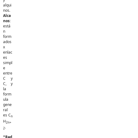
alqui
nos.
Alca
nos
:
está
n
form
ados
x
enlac
es
simpl
e
entre
C y
C, y
la
form
ula
gene
ral
es C
n
H
2n+
.
2
*
Rad