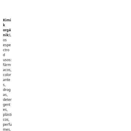
Kimi
k
orgá
nik:
L
os
espe
ctro
d
usos:
fárm
acos,
color
ante
s,
drog
as,
deter
gent
es,
plásti
cos,
perfu
mes,