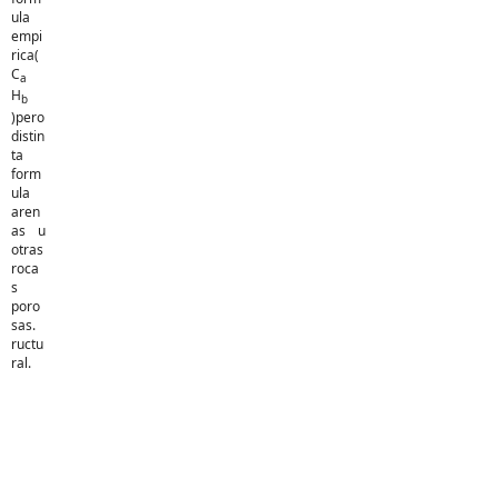
ula
empi
rica(
C
a
H
b
)pero
distin
ta
form
ula
aren
as u
otras
roca
s
poro
sas.
ructu
ral.