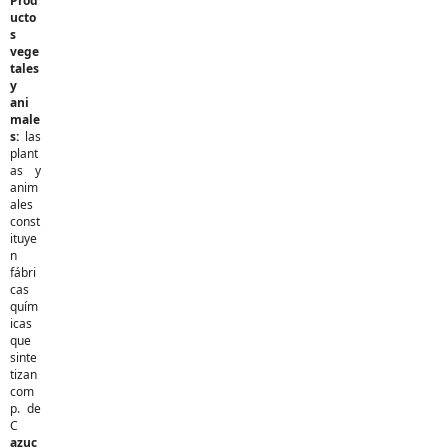
Prod
ucto
s
vege
tales
y
ani
male
s:
las
plant
as y
anim
ales
const
ituye
n
fábri
cas
quím
icas
que
sinte
tizan
com
p. de
C
azuc