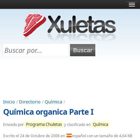
Inicio
¿Qué es esto?
Directorio
Selectividad
Chuletas para exámenes
Programa Chuletas
Inicio
/
Directorio
/
Química
/
Química organica Parte I
Programa Chuletas
Química
Enviado por
y clasificado en
Escrito el
24 de Octubre de 2006
en
español con un tamaño de 4,64 KB