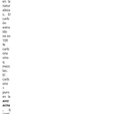
en la
natur
aleza
s. El
carb
ón
extra
ído
no es
100
%
carb
ono
sino
q
mezc
las.
El
carb
ono
+
puro
es la
antr
acita
, q
conti