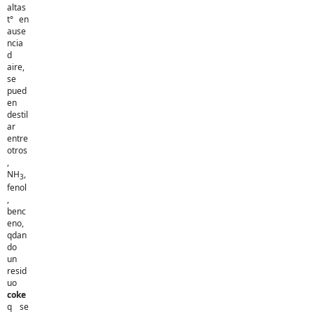
altas
t° en
ause
ncia
d
aire,
se
pued
en
destil
ar
entre
otros
,
NH
,
3
fenol
,
benc
eno,
qdan
do
un
resid
uo
coke
q se