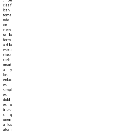
. Se
clasif
ican
toma
ndo
en
cuen
ta la
form
a d la
estru
ctura
carb
onad
a y
los
enlac
es
simpl
es,
dobl
es o
triple
s q
unen
a los
átom