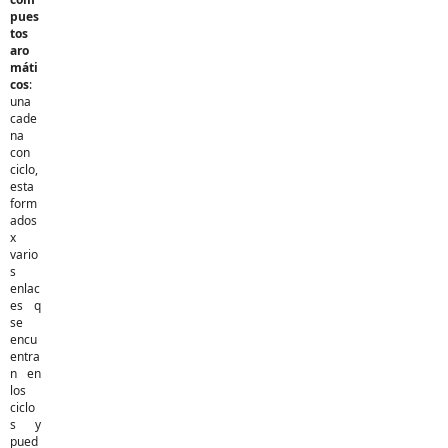
pues
tos
aro
máti
cos
:
una
cade
na
con
ciclo,
esta
form
ados
x
vario
s
enlac
es q
se
encu
entra
n en
los
ciclo
s y
pued