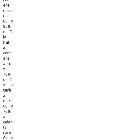
ene
entre
un
85 y
95%
d C.
la
hull
a
conti
ene
apro
x.
78%
de C
y la
turb
a
entre
60 y
70%.
al
calen
tar
carb
ón a