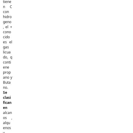
tiene
n C
con
hidro
geno
, el +
cono
cido
es el
gas
licua
do, q
conti
ene
prop
ano y
Buta
no.
Se
clasi
fican
en
alcan
os ,
alqu
enos
y