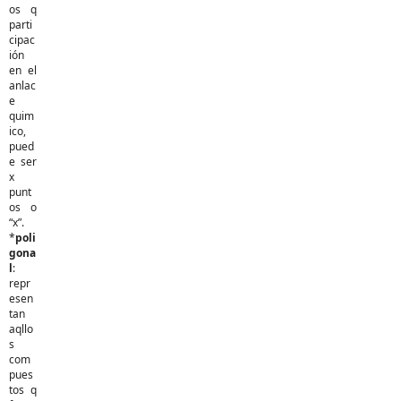
os q
parti
cipac
ión
en el
anlac
e
quim
ico,
pued
e ser
x
punt
os o
“x”.
*
poli
gona
l
:
repr
esen
tan
aqllo
s
com
pues
tos q