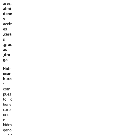
ares,
almi
done
s
aceit
es
,cera
s
,
gras
as
,dro
ga
Hidr
ocar
buro
:
com
pues
to q
tiene
carb
ono
e
hidro
geno