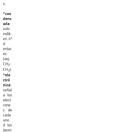
s.
*
con
dens
ada
:
solo
indik
en n°
d
enlac
es
(xej:
CH
-
3
CH
).
3
*
ele
ctró
nica
:
señal
a los
elect
rone
s de
cada
uno
d los
átom