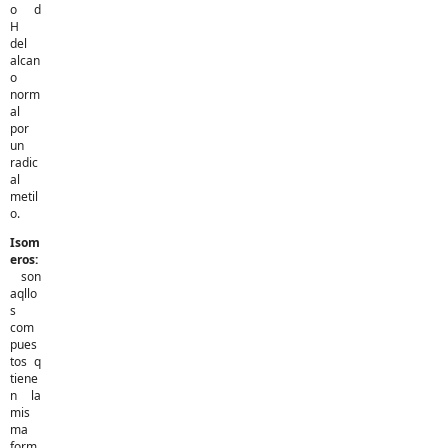
o d
H
del
alcan
o
norm
al
por
un
radic
al
metil
o.
Isom
eros:
son
aqllo
s
com
pues
tos q
tiene
n la
mis
ma
form