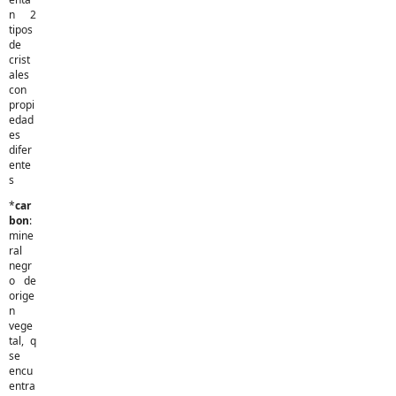
n 2
tipos
de
crist
ales
con
propi
edad
es
difer
ente
s
*
car
bon
:
mine
ral
negr
o de
orige
n
vege
tal, q
se
encu
entra