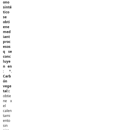
ono
sinté
tico
se
obti
ene
med
iant
proc
esos
q se
conc
luye
n en
:
*.
Carb
ón
vege
tal:
c
obtie
ne x
el
calen
tami
ento
sin