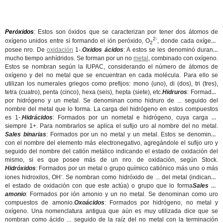
Peróxidos
: Estos son óxidos que se caracterizan por tener dos átomos de
2-
oxígeno unidos entre sí formando el ión peróxido, O
, donde cada oxígeno
2
posee nro. De
oxidación
1-.
Oxidos ácidos
: A estos se les denominó durante
mucho tiempo anhídridos. Se forman por un no
metal
, combinado con oxígeno.
Estos se nombran según la IUPAC, considerando el número de átomos de
oxígeno y del no metal que se encuentran en cada molécula. Para ello se
utilizan los numerales griegos como prefijos: mono (uno), di (dos), tri (tres),
tetra (cuatro), penta (cinco), hexa (seis), hepta (siete), etc.
Hidruros
: Formados
por hidrógeno y un metal. Se denominan como hidruro de ... seguido del
nombre del metal que lo forma. La carga del hidrógeno en estos compuestos
es 1-.
Hidrácidos
: Formados por un nometal e hidrógeno, cuya carga es
siempre 1+. Para nombrarlos se aplica el sufijo uro al nombre del no metal.
Sales binarias
: Formados por un no metal y un metal. Estos se denominan
con el nombre del elemento más electronegativo, agregándole el sufijo uro y
seguido del nombre del catión metálico indicando el estado de oxidación del
mismo, si es que posee más de un nro. de oxidación, según Stock.
Hidróxidos
: Formados por un metal o grupo químico catiónico más uno o más
-
iones hidroxilos, OH
. Se nombran como hidróxido de ... del metal (indicando
el estado de oxidación con que este actúa) o grupo que lo forma
Sales de
amonio
: Formados por ión amonio y un no metal. Se denominan como uro
compuestos de amonio.
Oxoácidos
: Formados por hidrógeno, no metal y
oxígeno. Una nomenclatura antigua que aún es muy utilizada dice que se
nombran como ácido ... seguido de la raíz del no metal con la terminación