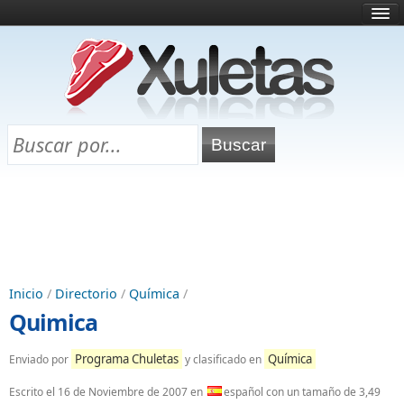
Inicio
¿Qué es esto?
Directorio
Selectividad
Chuletas para exámenes
Programa Chuletas
Inicio
/
Directorio
/
Química
/
Quimica
Programa Chuletas
Química
Enviado por
y clasificado en
Escrito el
16 de Noviembre de 2007
en
español con un tamaño de 3,49