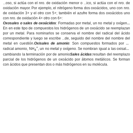
...oso, si actúa con el nro. de oxidación menor o ...ico, si actúa con el nro. de
oxidación mayor. Por ejemplo, el nitrógeno forma dos oxoácidos, uno con nro.
de oxidación 3+ y el otro con 5+; también el azufre forma dos oxoácidos uno
con nro. de oxidación 4+ otro con 6+:
Oxosales o sales de oxoácidos
: Formadas por metal, un no metal y oxígeno.
En en este tipo de compuestos los hidrógenos de un oxoácido se reemplazan
por un metal. Para nominarlos se conserva el nombre del radical del ácido
correspondiente y luego se escribe ...de, seguido del nombre del nombre del
metal en cuestión.
Oxisales de amonio
: Son compuestos formados por un
+
radical amonio, NH
, un no metal y oxígeno. Se nombran igual a las oxisales
4
cambiando la terminación por de amonio
Sales ácidas
:
resultan del reemplazo
parcial de los hidrógenos de un oxoácido por átomos metálicos. Se forman
con ácidos que presentan dos o más hidrógenos en su molécula.