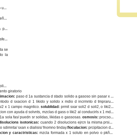
o una
ueñas
a por
sfera
da se
do la
olido
ento giratorio
limacion:
paso d 1a sustancia d stado solido a gasoso sin pasar x sr
mtodo d sxacion d 1 likido y solido x mdio d incrmnto d tmpraruta
rai2 x 1 campo magntico.
solublidad:
prmit sxar soli2 d soli2, o liki2 d
ion con ayuda d solvnts, mzclas d gass o liki2 al conducirls x 1 mdio
 1a sola fas/ puedn sr solidas, likidas o gassosas.
osmosis:
procso d
disolucions isotonicas:
cuando 2 disolucions ejrcn la misma prsion
o sdimnta/ sxan x dialisis/ fnomno tinday.
floculacion:
prcipitacion d 2
cion y caractristicas:
mzcla formada x 1 soluto en polvo o pkñas