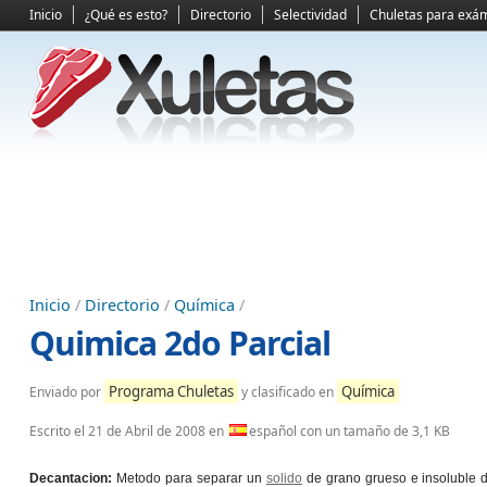
Inicio
¿Qué es esto?
Directorio
Selectividad
Chuletas para exá
Inicio
/
Directorio
/
Química
/
Quimica 2do Parcial
Programa Chuletas
Química
Enviado por
y clasificado en
Escrito el
21 de Abril de 2008
en
español con un tamaño de 3,1 KB
Decantacion:
Metodo para separar un
solido
de grano grueso e insoluble de