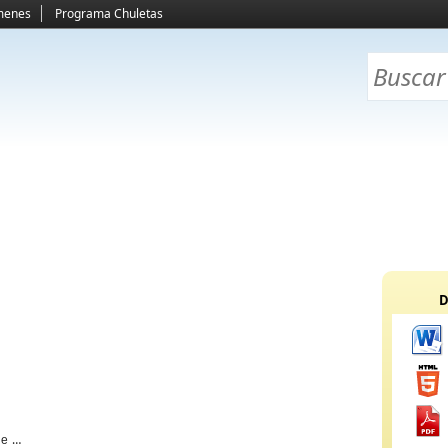
menes
Programa Chuletas
D
 un