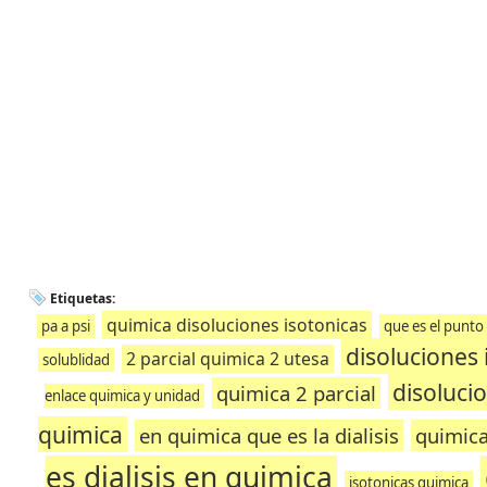
Etiquetas:
quimica disoluciones isotonicas
pa a psi
que es el punto
disoluciones 
2 parcial quimica 2 utesa
solublidad
disoluci
quimica 2 parcial
enlace quimica y unidad
quimica
en quimica que es la dialisis
quimica
es dialisis en quimica
isotonicas quimica