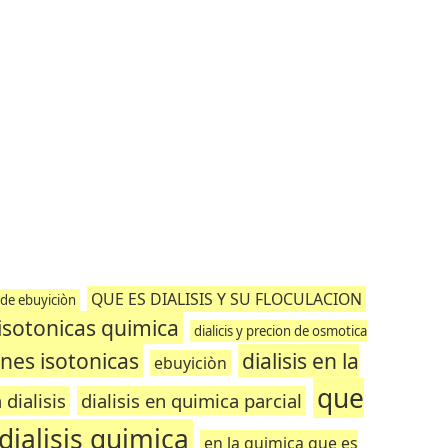
QUE ES DIALISIS Y SU FLOCULACION
 de ebuyiciòn
isotonicas quimica
dialicis y precion de osmotica
ones isotonicas
dialisis en la
ebuyiciòn
que
 dialisis
dialisis en quimica parcial
dialisis quimica
en la quimica que es