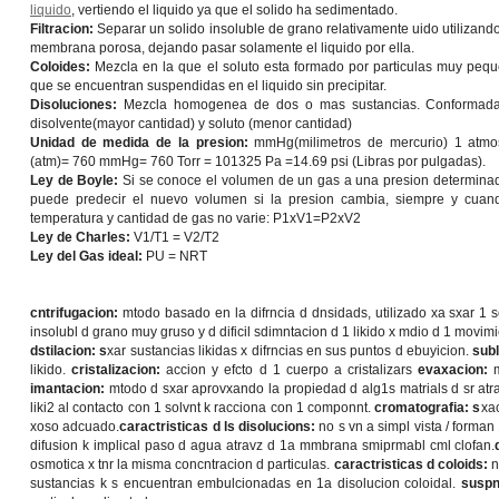
liquido
, vertiendo el liquido ya que el solido ha sedimentado.
Filtracion:
Separar un solido insoluble de grano relativamente uido utilizand
membrana porosa, dejando pasar solamente el liquido por ella.
Coloides:
Mezcla en la que el soluto esta formado por particulas muy peq
que se encuentran suspendidas en el liquido sin precipitar.
Disoluciones:
Mezcla homogenea de dos o mas sustancias. Conformad
disolvente(mayor cantidad) y soluto (menor cantidad)
Unidad de medida de la presion:
mmHg(milimetros de mercurio) 1 atmo
(atm)= 760 mmHg= 760 Torr = 101325 Pa =14.69 psi (Libras por pulgadas).
Ley de Boyle:
Si se conoce el volumen de un gas a una presion determina
puede predecir el nuevo volumen si la presion cambia, siempre y cuan
temperatura y cantidad de gas no varie: P1xV1=P2xV2
Ley de Charles:
V1/T1 = V2/T2
Ley del Gas ideal:
PU = NRT
cntrifugacion:
mtodo basado en la difrncia d dnsidads, utilizado xa sxar 1 s
insolubl d grano muy gruso y d dificil sdimntacion d 1 likido x mdio d 1 movimi
dstilacion: s
xar sustancias likidas x difrncias en sus puntos d ebuyicion.
sub
likido.
cristalizacion:
accion y efcto d 1 cuerpo a cristalizars
evaxacion:
imantacion:
mtodo d sxar aprovxando la propiedad d alg1s matrials d sr at
liki2 al contacto con 1 solvnt k racciona con 1 componnt.
cromatografia: s
xac
xoso adcuado.
caractristicas d ls disolucions:
no s vn a simpl vista / forman
difusion k implical paso d agua atravz d 1a mmbrana smiprmabl cml clofan.
osmotica x tnr la misma concntracion d particulas.
caractristicas d coloids:
n
sustancias k s encuentran embulcionadas en 1a disolucion coloidal.
suspn