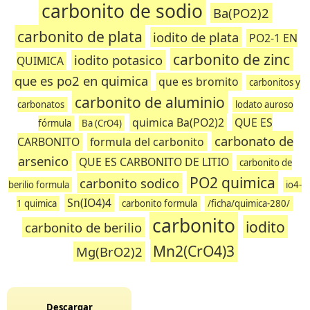
carbonito de sodio
Ba(PO2)2
carbonito de plata
iodito de plata
PO2-1 EN
carbonito de zinc
iodito potasico
QUIMICA
que es po2 en quimica
que es bromito
carbonitos y
carbonito de aluminio
carbonatos
lodato auroso
quimica Ba(PO2)2
QUE ES
fórmula
Ba (CrO4)
carbonato de
CARBONITO
formula del carbonito
arsenico
QUE ES CARBONITO DE LITIO
carbonito de
PO2 quimica
carbonito sodico
berilio formula
io4-
Sn(IO4)4
1 quimica
carbonito formula
/ficha/quimica-280/
carbonito
iodito
carbonito de berilio
Mn2(CrO4)3
Mg(BrO2)2
Descargar