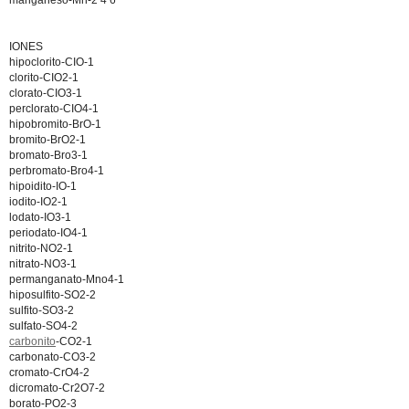
manganeso-Mn-2 4 6
IONES
hipoclorito-CIO-1
clorito-CIO2-1
clorato-CIO3-1
perclorato-CIO4-1
hipobromito-BrO-1
bromito-BrO2-1
bromato-Bro3-1
perbromato-Bro4-1
hipoidito-IO-1
iodito-IO2-1
lodato-IO3-1
periodato-IO4-1
nitrito-NO2-1
nitrato-NO3-1
permanganato-Mno4-1
hiposulfito-SO2-2
sulfito-SO3-2
sulfato-SO4-2
carbonito
-CO2-1
carbonato-CO3-2
cromato-CrO4-2
dicromato-Cr2O7-2
borato-PO2-3