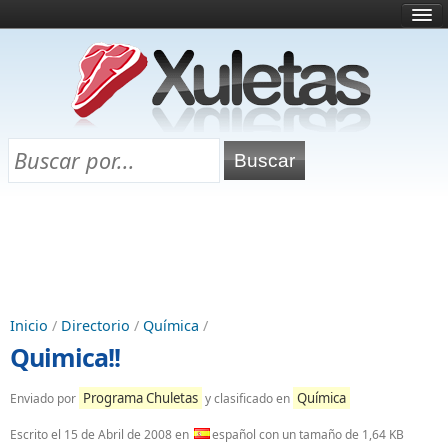
Inicio
¿Qué es esto?
Directorio
Selectividad
Chuletas para exámenes
Programa Chuletas
Inicio
/
Directorio
/
Química
/
Quimica!!
Programa Chuletas
Química
Enviado por
y clasificado en
Escrito el
15 de Abril de 2008
en
español con un tamaño de 1,64 KB