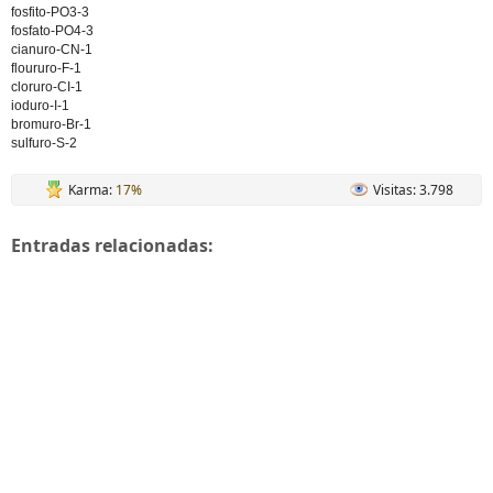
fosfito-PO3-3
fosfato-PO4-3
cianuro-CN-1
floururo-F-1
cloruro-CI-1
ioduro-I-1
bromuro-Br-1
sulfuro-S-2
Karma:
17%
Visitas: 3.798
Entradas relacionadas: