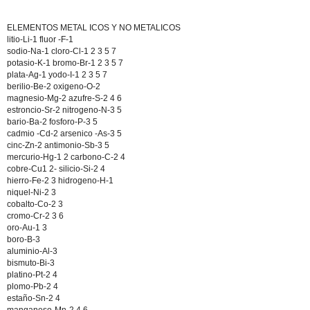
ELEMENTOS METAL ICOS Y NO METALICOS
litio-Li-1 fluor -F-1
sodio-Na-1 cloro-Cl-1 2 3 5 7
potasio-K-1 bromo-Br-1 2 3 5 7
plata-Ag-1 yodo-I-1 2 3 5 7
berilio-Be-2 oxigeno-O-2
magnesio-Mg-2 azufre-S-2 4 6
estroncio-Sr-2 nitrogeno-N-3 5
bario-Ba-2 fosforo-P-3 5
cadmio -Cd-2 arsenico -As-3 5
cinc-Zn-2 antimonio-Sb-3 5
mercurio-Hg-1 2 carbono-C-2 4
cobre-Cu1 2- silicio-Si-2 4
hierro-Fe-2 3 hidrogeno-H-1
niquel-Ni-2 3
cobalto-Co-2 3
cromo-Cr-2 3 6
oro-Au-1 3
boro-B-3
aluminio-Al-3
bismuto-Bi-3
platino-Pt-2 4
plomo-Pb-2 4
estaño-Sn-2 4