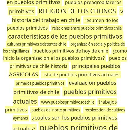
en pueblos primitivos
pueblos preagroalfareros
RELIGION DE LOS CHONOS
primitivos
v
historia del trabajo en chile
resumen de los
pueblos primitivos
relaciones entre pueblos primitivos chile
caracteristicas de los pueblos primitivos
culturas primitivas existentes chile
organización social y politica de
pueblos primitivos de hoy de chile
¿como
los chiquillanes
inicio la organizacion a los pueblos primitivos?
pueblos
principales pueblos
primitivos de chile historia
AGRICOLAS
lista de pueblos primitivos actuales
evaluacion pueblos
primeros pueblos primitivos
pueblos primitivos
primitivos de chile
actuales
trabajos
www.pueblosprimitivosdechile
primitivos
pueblos del norte primitivos
recolecccion de cultivos
¿cuales son los pueblos primitivos
aymaras
pueblos primitivos de
actuales?