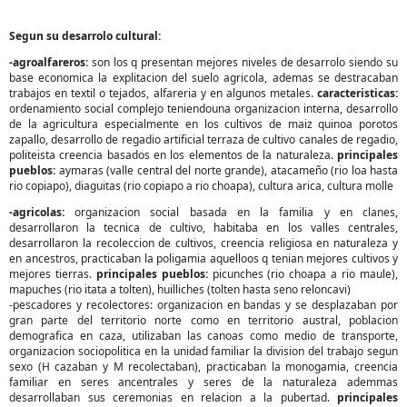
Segun su desarrolo cultural:
-agroalfareros:
son los q presentan mejores niveles de desarrolo siendo su
base economica la explitacion del suelo agricola, ademas se destracaban
trabajos en textil o tejados, alfareria y en algunos metales.
caracteristicas:
ordenamiento social complejo teniendouna organizacion interna, desarrollo
de la agricultura especialmente en los cultivos de maiz quinoa porotos
zapallo, desarrollo de regadio artificial terraza de cultivo canales de regadio,
politeista creencia basados en los elementos de la naturaleza.
principales
pueblos:
aymaras (valle central del norte grande), atacameño (rio loa hasta
rio copiapo), diaguitas (rio copiapo a rio choapa), cultura arica, cultura molle
-agricolas:
organizacion social basada en la familia y en clanes,
desarrollaron la tecnica de cultivo, habitaba en los valles centrales,
desarrollaron la recoleccion de cultivos, creencia religiosa en naturaleza y
en ancestros, practicaban la poligamia aquelloos q tenian mejores cultivos y
mejores tierras.
principales pueblos:
picunches (rio choapa a rio maule),
mapuches (rio itata a tolten), huilliches (tolten hasta seno reloncavi)
-pescadores y recolectores: organizacion en bandas y se desplazaban por
gran parte del territorio norte como en territorio austral, poblacion
demografica en caza, utilizaban las canoas como medio de transporte,
organizacion sociopolitica en la unidad familiar la division del trabajo segun
sexo (H cazaban y M recolectaban), practicaban la monogamia, creencia
familiar en seres ancentrales y seres de la naturaleza ademmas
desarrollaban sus ceremonias en relacion a la pubertad.
principales