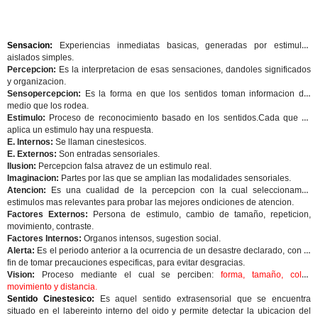
Sensacion:
Experiencias inmediatas basicas, generadas por estimulos
aislados simples.
Percepcion:
Es la interpretacion de esas sensaciones, dandoles significados
y organizacion.
Sensopercepcion:
Es la forma en que los sentidos toman informacion del
medio que los rodea.
Estimulo:
Proceso de reconocimiento basado en los sentidos.Cada que se
aplica un estimulo hay una respuesta.
E. Internos:
Se llaman cinestesicos.
E. Externos:
Son entradas sensoriales.
Ilusion:
Percepcion falsa atravez de un estimulo real.
Imaginacion:
Partes por las que se amplian las modalidades sensoriales.
Atencion:
Es una cualidad de la percepcion con la cual seleccionamos
estimulos mas relevantes para probar las mejores ondiciones de atencion.
Factores Externos:
Persona de estimulo, cambio de tamaño, repeticion,
movimiento, contraste.
Factores Internos:
Organos intensos, sugestion social.
Alerta:
Es el periodo anterior a la ocurrencia de un desastre declarado, con el
fin de tomar precauciones especificas, para evitar desgracias.
Vision:
Proceso mediante el cual se perciben:
forma, tamaño, color,
movimiento y distancia.
Sentido Cinestesico:
Es aquel sentido extrasensorial que se encuentra
situado en el labereinto interno del oido y permite detectar la ubicacion del