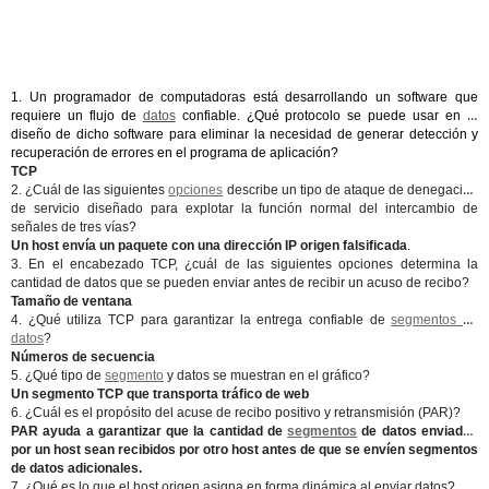
1. Un programador de computadoras está desarrollando un software que
requiere un flujo de
datos
confiable. ¿Qué protocolo se puede usar en el
diseño de dicho software para eliminar la necesidad de generar detección y
recuperación de errores en el programa de aplicación?
TCP
2. ¿Cuál de las siguientes
opciones
describe un tipo de ataque de denegación
de servicio diseñado para explotar la función normal del intercambio de
señales de tres vías?
Un host envía un paquete con una dirección IP origen falsificada
.
3. En el encabezado TCP, ¿cuál de las siguientes opciones determina la
cantidad de datos que se pueden enviar antes de recibir un acuso de recibo?
Tamaño de ventana
4. ¿Qué utiliza TCP para garantizar la entrega confiable de
segmentos de
datos
?
Números de secuencia
5. ¿Qué tipo de
segmento
y datos se muestran en el gráfico?
Un segmento TCP que transporta tráfico de web
6. ¿Cuál es el propósito del acuse de recibo positivo y retransmisión (PAR)?
PAR ayuda a garantizar que la cantidad de
segmentos
de datos enviados
por un host sean recibidos por otro host antes de que se envíen segmentos
de datos adicionales.
7. ¿Qué es lo que el host origen asigna en forma dinámica al enviar datos?