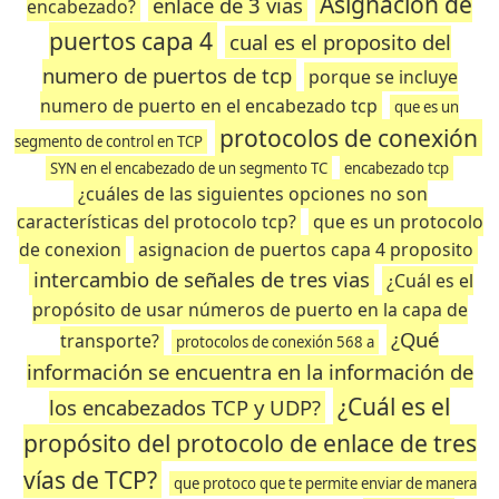
Asignacion de
enlace de 3 vias
encabezado?
puertos capa 4
cual es el proposito del
numero de puertos de tcp
porque se incluye
numero de puerto en el encabezado tcp
que es un
protocolos de conexión
segmento de control en TCP
SYN en el encabezado de un segmento TC
encabezado tcp
¿cuáles de las siguientes opciones no son
características del protocolo tcp?
que es un protocolo
de conexion
asignacion de puertos capa 4 proposito
intercambio de señales de tres vias
¿Cuál es el
propósito de usar números de puerto en la capa de
¿Qué
transporte?
protocolos de conexión 568 a
información se encuentra en la información de
¿Cuál es el
los encabezados TCP y UDP?
propósito del protocolo de enlace de tres
vías de TCP?
que protoco que te permite enviar de manera