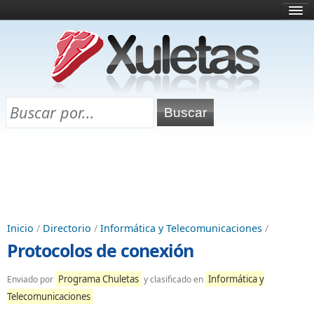
Inicio
¿Qué es esto?
Directorio
Selectividad
Chuletas para exámenes
Programa Chuletas
Inicio
/
Directorio
/
Informática y Telecomunicaciones
/
Protocolos de conexión
Programa Chuletas
Informática y
Enviado por
y clasificado en
Telecomunicaciones