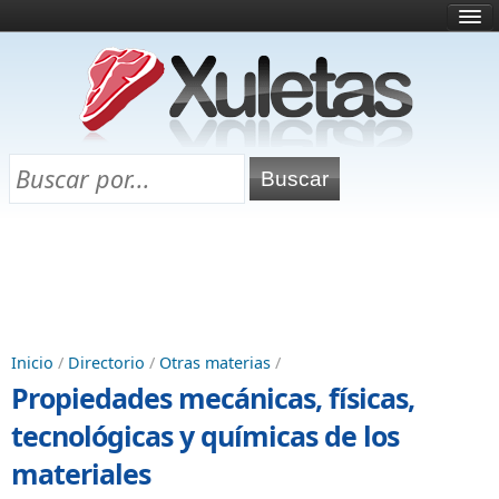
Inicio
¿Qué es esto?
Directorio
Selectividad
Chuletas para exámenes
Programa Chuletas
Inicio
/
Directorio
/
Otras materias
/
Propiedades mecánicas, físicas,
tecnológicas y químicas de los
materiales