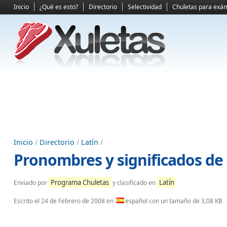
Inicio
¿Qué es esto?
Directorio
Selectividad
Chuletas para exá
Inicio
/
Directorio
/
Latín
/
Pronombres y significados de p
Programa Chuletas
Latín
Enviado por
y clasificado en
Escrito el
24 de Febrero de 2008
en
español con un tamaño de 3,08 KB