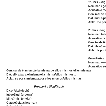
1ª.Pers. Sing.
Nominat. ego
Acusativo m
Gen. mel de 
Dat. mihi a/p
Ablat. me po
2ª.Pers. Sing.
Nominat. tu 
Acusativo te
Gen. tui de t
Dat. tibi a/pa
Ablat. te por
Pron.Reflex. S
Nominat. --------
Acusativo se
Gen. sui de él mismo/ella misma;de ellos mismos/ellas mismas
Dat. sibi a/para él mismo/ella misma/ellos mismos...
Ablat. se por sí mismo/a;por ellos mismos/ellas mismas
Pret.perf y Significado
Dico ?dixi (decir)
Iubeo?iusi (ordenar)
Mitto?misi (enviar)
Claudo?clausi (cerrar)