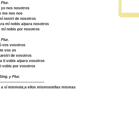
 Plur.
 yo nos nosotros
e me nos nos
mí nostri de nosotros
ara mí nobis a/para nosotros
r mí nobis por nosotros
 Plur.
tú vos vosotros
 te vos os
i uestri de vosotros
ra ti vobis a/para vosotros
 ti vobis por vosotros
ing. y Plur.
---------------------------------
 a sí mismo/a;a ellos mismos/ellas mismas