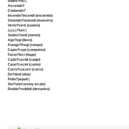
Rideo?risi (
Ascendo?
Contendo?
Incendo?incendi (enciendo)
Ostendo?ostendi (muestro)
Verto?verti (vuelvo)
Iuveo
?iuvi (
Sedeo?sedi (siento)
Ago?egi (llevo)
Frango?fregi (rompo)
Capio?cepi (conquisto)
Facio?feci (hago)
Cado?cecidi (caigo)
Cano?cecini (canto)
Curro?cucurri (corro)
Do?dedi (doy)
Pello?pepuli (
Sto?steti (estoy en pie)
Reddo?reddidi (devuelvo)