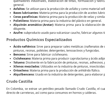
quemadores industriales, elaboración de tintas, formulación y fabric
general.
Asfaltos:
Se utilizan para la producción de asfalto y como material sell
Bases lubricantes:
Materia prima para la producción de aceites lubri
Ceras parafínicas:
Materia prima para la producción de velas y similar
Polietileno:
Materia prima para la industria del plástico en general.
Alquitrán aromático (Arotar):
Materia prima para la elaboración de
diluyente.
Azufre:
subproducto usado para vulcanizar caucho, fabricar algunos tipo
Productos Químicos Especializados
Ácido nafténico:
Sirve para preparar sales metálicas (naftenatos de cal
pinturas, resinas, poliéster, detergentes, tensoactivos y fungicidas.
Benceno:
Sirve para fabricar ciclohexano.
Ciclohexano:
Materia prima para producir caprolactama y ácido adípic
Tolueno:
Disolvente en la fabricación de pinturas, resinas, adhesivos,
Xilenos mezclados:
Utilizados en la industria de pinturas, insecticidas 
Ortoxileno:
Materia prima para la producción de anhídrido ftálico.
Alquilbenceno:
Usado en la industria de detergentes, para elaborar pla
Crudo Castilla
En Colombia, se extrae un petróleo pesado llamado Crudo Castilla, el cua
directo de carreteras, así como para consumos en hornos y calderas.