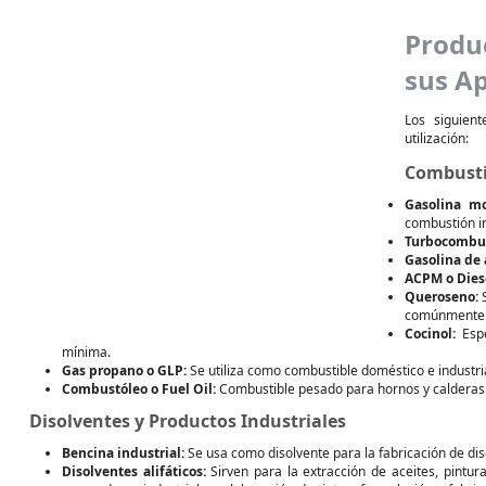
Produ
sus Ap
Los siguien
utilización:
Combusti
Gasolina mo
combustión in
Turbocombust
Gasolina de 
ACPM o Dies
Queroseno:
S
comúnmente s
Cocinol:
Espe
mínima.
Gas propano o GLP:
Se utiliza como combustible doméstico e industria
Combustóleo o Fuel Oil:
Combustible pesado para hornos y calderas 
Disolventes y Productos Industriales
Bencina industrial:
Se usa como disolvente para la fabricación de dis
Disolventes alifáticos:
Sirven para la extracción de aceites, pintur