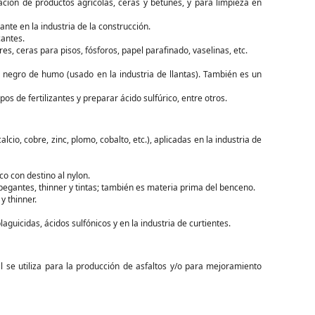
ación de productos agrícolas, ceras y betunes, y para limpieza en
ante en la industria de la construcción.
cantes.
es, ceras para pisos, fósforos, papel parafinado, vaselinas, etc.
 negro de humo (usado en la industria de llantas). También es un
s de fertilizantes y preparar ácido sulfúrico, entre otros.
cio, cobre, zinc, plomo, cobalto, etc.), aplicadas en la industria de
o con destino al nylon.
 pegantes, thinner y tintas; también es materia prima del benceno.
y thinner.
guicidas, ácidos sulfónicos y en la industria de curtientes.
l se utiliza para la producción de asfaltos y/o para mejoramiento