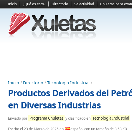
Inicio
¿Qué es esto?
Directorio
Selectividad
Chuletas para exá
Inicio
/
Directorio
/
Tecnología Industrial
/
Productos Derivados del Petró
en Diversas Industrias
Programa Chuletas
Tecnología Industrial
Enviado por
y clasificado en
Escrito el
23 de Marzo de 2025
en
español con un tamaño de 3,53 KB