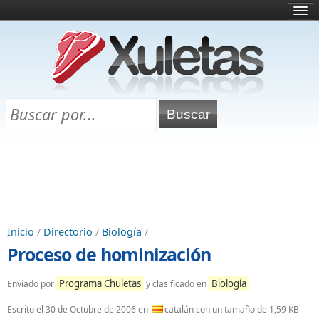
Inicio
¿Qué es esto?
Directorio
Selectividad
Chuletas para exámenes
Programa Chuletas
Inicio
/
Directorio
/
Biología
/
Proceso de hominización
Programa Chuletas
Biología
Enviado por
y clasificado en
Escrito el
30 de Octubre de 2006
en
catalán con un tamaño de 1,59 KB