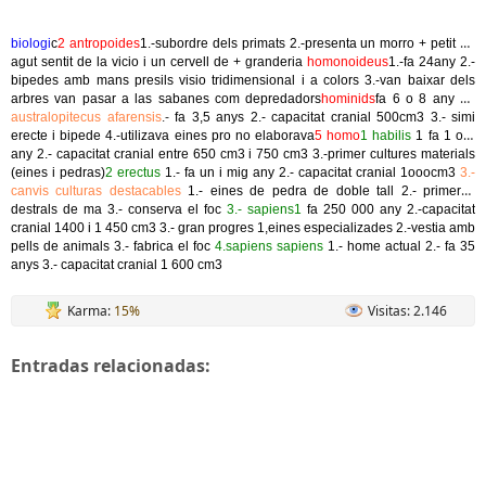
biologi
c
2 antropoides
1.-subordre dels primats 2.-presenta un morro + petit un
agut sentit de la vicio i un cervell de + granderia
homonoideus
1.-fa 24any 2.-
bipedes amb mans presils visio tridimensional i a colors 3.-van baixar dels
arbres van pasar a las sabanes com depredadors
hominids
fa 6 o 8 any 1.-
australopitecus afarensis
.-
fa 3,5 anys 2.- capacitat cranial 500cm3 3.- simi
erecte i bipede 4.-utilizava eines pro no elaborava
5 homo
1 habilis
1 fa 1 o 2
any 2.- capacitat cranial entre 650 cm3 i 750 cm3 3.-primer cultures materials
(eines i pedras)
2 erectus
1.- fa un i mig any 2.- capacitat cranial 1ooocm3
3.-
canvis culturas destacables
1.- eines de pedra de doble tall 2.- primeres
destrals de ma 3.- conserva el foc
3.- sapiens1
fa 250 000 any 2.-capacitat
cranial 1400 i 1 450 cm3 3.- gran progres 1,eines especializades 2.-vestia amb
pells de animals 3.- fabrica el foc
4.sapiens sapiens
1.- home actual 2.- fa 35
anys 3.- capacitat cranial 1 600 cm3
Karma:
15%
Visitas: 2.146
Entradas relacionadas: