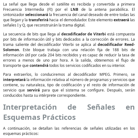
La señal que llega desde el satélite es recibida y convertida a primera
Frecuencia Intermedia (FI) por el
LNB
de la antena parabólica. El
sintonizador
seleccionará
la frecuencia del canal deseado de entre todas las
que llegan y la
transferirá
hacia el demodulador. Este elemento
extraerá
las
señales I y Q, que reconstruirán la trama digital.
La secuencia de bits que llega al
decodificador de Viterbi
está compuesta
por bits de información útil y bits dedicados a la corrección de errores. La
trama saliente del decodificador Viterbi se aplica al
decodificador Reed-
Solomon
. Este bloque trabaja con una relación fija de 188 bits de
información útil por cada 204 bits recibidos y es capaz de reducir la tasa de
errores a menos de uno por hora. A la salida, obtenemos el flujo de
transporte que
contendrá
todos los servicios codificados en su interior.
Para extraerlos, lo conduciremos al decodificador MPEG. Primero, se
interpretará
la información relativa al número de programas y servicios que
contiene, su naturaleza, tipo de codificación y el resto de información de
servicio que
servirá
para que el sistema se configure. Después, serán
conducidos hasta su intérprete correspondiente.
Interpretación de Señales en
Esquemas Prácticos
A continuación, se detallan las referencias de señales utilizadas en los
esquemas prácticos: