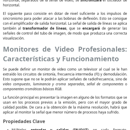
horizontal, separados de la señal de video, se
sincronizará
el oscilador de
horizontal.
El siguiente paso consiste en dotar de nivel suficiente a los impulsos de
sincronismo para poder atacar a las bobinas de deflexión. Esto se consigue
con el amplificador de salida horizontal. La señal de salida de líneas se aplica
también al
transformador de líneas
, que se
encargará
de generar las
señales de control del tubo de imagen, de modo que produzca una correcta
visualización.
Monitores de Video Profesionales:
Características y Funcionamiento
Se puede definir un monitor de video como un televisor al cual se le han
extraído los circuitos de sintonía, frecuencia intermedia (FI) y demodulación.
Esto supone que no se le podrán aplicar señales de radiofrecuencia, sino de
video compuesto
,
luminancia y croma separadas
,
señal de componentes
o
componentes cromáticas básicas RGB
.
La función principal es presentar la imagen en alguno de los formatos que se
usan en los procesos previos a la emisión, pero con el mayor grado de
calidad posible. De cara a la obtención de la máxima resolución, habrá que
aplicar al monitor la señal que menor número de procesos haya sufrido.
Propiedades Clave
Múltiples
entradas y salidas (IN/OUT)
en cada formato,