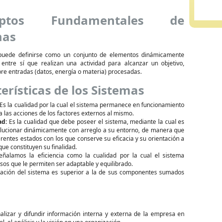
eptos Fundamentales de
mas
puede definirse como un conjunto de elementos dinámicamente
 entre sí que realizan una actividad para alcanzar un objetivo,
re entradas (datos, energía o materia) procesadas.
erísticas de los Sistemas
Es la cualidad por la cual el sistema permanece en funcionamiento
 a las acciones de los factores externos al mismo.
ad:
Es la cualidad que debe poseer el sistema, mediante la cual es
lucionar dinámicamente con arreglo a su entorno, de manera que
erentes estados con los que conserve su eficacia y su orientación a
que constituyen su finalidad.
ñalamos la eficiencia como la cualidad por la cual el sistema
os que le permiten ser adaptable y equilibrado.
tuación del sistema es superior a la de sus componentes sumados
alizar y difundir información interna y externa de la empresa en