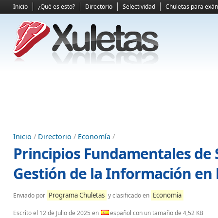
Inicio
¿Qué es esto?
Directorio
Selectividad
Chuletas para exá
Inicio
/
Directorio
/
Economía
/
Principios Fundamentales de S
Gestión de la Información en
Programa Chuletas
Economía
Enviado por
y clasificado en
Escrito el
12 de Julio de 2025
en
español con un tamaño de 4,52 KB