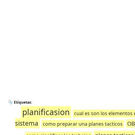
Etiquetas:
planificasion
cual es son los elementos d
sistema
OB
como preparar una planes tacticos